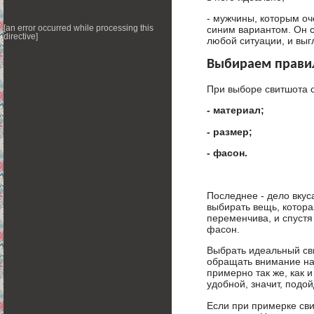
- мужчины, которым оч
[an error occurred while processing this
синим вариантом. Он с
directive]
любой ситуации, и выг
Выбираем прави
При выборе свитшота 
- материал;
- размер;
- фасон.
Последнее - дело вкус
выбирать вещь, котора
переменчива, и спустя
фасон.
Выбрать идеальный св
обращать внимание на
примерно так же, как 
удобной, значит, подой
Если при примерке сви