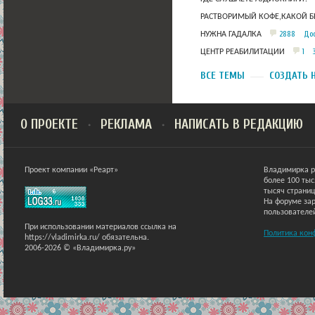
РАСТВОРИМЫЙ КОФЕ,КАКОЙ Б
2888
Дос
НУЖНА ГАДАЛКА
1
ЦЕНТР РЕАБИЛИТАЦИИ
ВСЕ ТЕМЫ
СОЗДАТЬ 
О ПРОЕКТЕ
РЕКЛАМА
НАПИСАТЬ В РЕДАКЦИЮ
Проект компании «Реарт»
Владимирка р
более 100 ты
тысяч страниц
На форуме зар
пользователе
При использовании материалов ссылка на
Политика кон
https://vladimirka.ru/ обязательна.
2006-2026 © «Владимирка.ру»