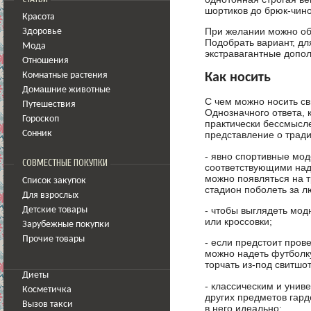
шортиков до брюк-чино
Красота
При желании можно об
Здоровье
Подобрать вариант, дл
Мода
экстравагантные допол
Отношения
Как носить
Комнатные растения
Домашние животные
С чем можно носить с
Путешествия
Однозначного ответа, 
Гороскоп
практически бессмысл
Сонник
представление о трад
- явно спортивные мод
СОВМЕСТНЫЕ ПОКУПКИ
соответствующими надп
можно появляться на 
Список закупок
стадион поболеть за 
Для взрослых
- чтобы выглядеть мод
Детские товары
или кроссовки;
Зарубежные покупки
Прочие товары
- если предстоит пров
можно надеть футболку
торчать из-под свитшот
Диеты
- классическим и унив
Косметичка
других предметов гард
Вызов такси
в него идеально;