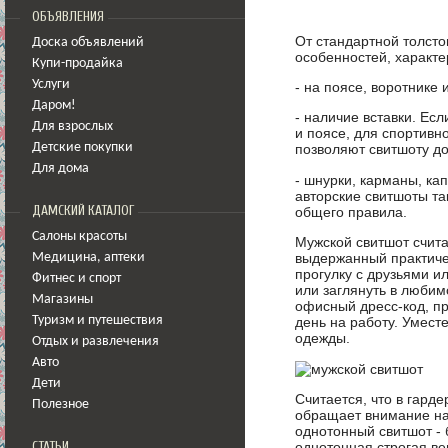
ОБЪЯВЛЕНИЯ
От стандартной толсто
Доска объявлений
особенностей, характер
Купи-продайка
Услуги
- на поясе, воротнике 
Даром!
- наличие вставки. Есл
Для взрослых
и поясе, для спортивн
Детские покупки
позволяют свитшоту д
Для дома
- шнурки, карманы, к
авторские свитшоты та
ДАМСКИЙ КАТАЛОГ
общего правила.
Салоны красоты
Мужской свитшот счита
выдержанный практиче
Медицина
,
аптеки
прогулку с друзьями и
Фитнес и спорт
или заглянуть в любим
Магазины
офисный дресс-код, п
Туризм и путешествия
день на работу. Умест
одежды.
Отдых и развлечения
Авто
Дети
Считается, что в гард
Полезное
обращает внимание на
однотонный свитшот - 
однотонная строгая ве
СТАТЬИ