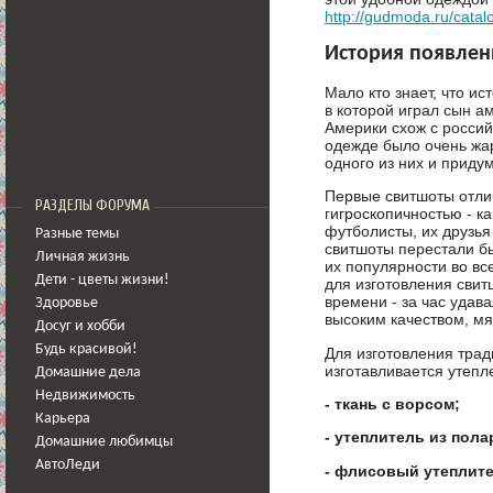
http://gudmoda.ru/catal
История появлен
Мало кто знает, что и
в которой играл сын 
Америки схож с россий
одежде было очень жар
одного из них и приду
Первые свитшоты отли
РАЗДЕЛЫ ФОРУМА
гигроскопичностью - 
футболисты, их друзья
Разные темы
свитшоты перестали б
Личная жизнь
их популярности во вс
Дети - цветы жизни!
для изготовления свит
времени - за час удав
Здоровье
высоким качеством, мя
Досуг и хобби
Будь красивой!
Для изготовления трад
изготавливается утепл
Домашние дела
Недвижимость
- ткань с ворсом;
Карьера
- утеплитель из пола
Домашние любимцы
АвтоЛеди
- флисовый утеплите