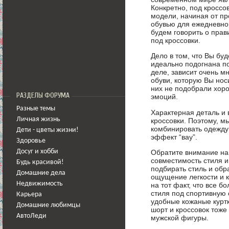
Конкретно, под кросс
модели, начиная от пр
обувью для ежедневной
будем говорить о пра
под кроссовки.
Дело в том, что Вы бу
идеально подогнана по
деле, зависит очень м
обуви, которую Вы нос
них не подобрали хор
РАЗДЕЛЫ ФОРУМА
эмоций.
Разные темы
Характерная деталь и 
Личная жизнь
кроссовки. Поэтому, м
комбинировать одежду 
Дети - цветы жизни!
эффект “вау”.
Здоровье
Досуг и хобби
Обратите внимание на 
совместимость стиля и
Будь красивой!
подбирать стиль и обр
Домашние дела
ощущение легкости и к
Недвижимость
на тот факт, что все 
стиля под спортивную 
Карьера
удобные кожаные куртк
Домашние любимцы
шорт и кроссовок тоже
АвтоЛеди
мужской фигуры.