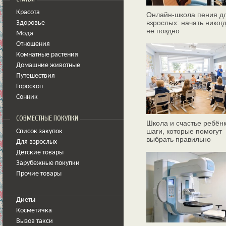
Красота
Онлайн‑школа пения д
взрослых: начать никог
Здоровье
не поздно
Мода
Отношения
Комнатные растения
Домашние животные
Путешествия
Гороскоп
Сонник
СОВМЕСТНЫЕ ПОКУПКИ
Школа и счастье ребёнк
шаги, которые помогут
Список закупок
выбрать правильно
Для взрослых
Детские товары
Зарубежные покупки
Прочие товары
Диеты
Косметичка
Вызов такси