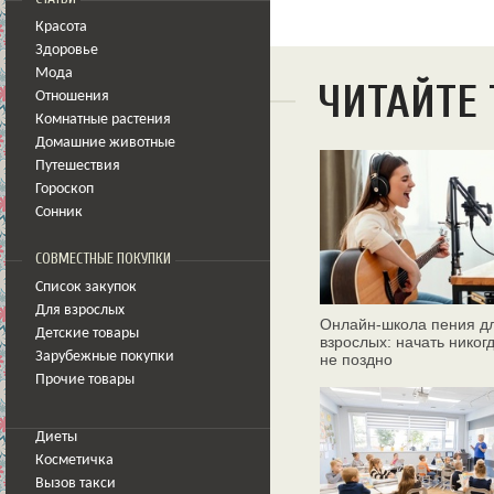
Красота
Здоровье
Мода
ЧИТАЙТЕ
Отношения
Комнатные растения
Домашние животные
Путешествия
Гороскоп
Сонник
СОВМЕСТНЫЕ ПОКУПКИ
Список закупок
Для взрослых
Онлайн‑школа пения д
Детские товары
взрослых: начать никог
Зарубежные покупки
не поздно
Прочие товары
Диеты
Косметичка
Вызов такси