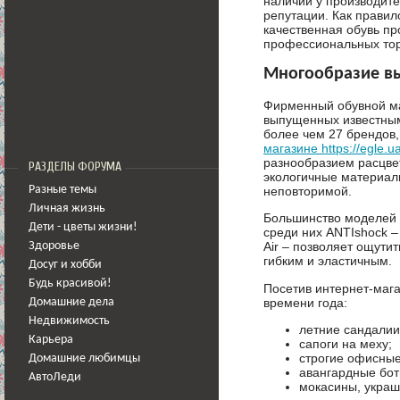
наличии у производит
репутации. Как правил
качественная обувь пр
профессиональных торг
Многообразие в
Фирменный обувной ма
выпущенных известным
более чем 27 брендов,
магазине https://egle.ua
разнообразием расцвет
РАЗДЕЛЫ ФОРУМА
экологичные материалы
неповторимой.
Разные темы
Личная жизнь
Большинство моделей 
Дети - цветы жизни!
среди них ANTIshock –
Air – позволяет ощути
Здоровье
гибким и эластичным.
Досуг и хобби
Будь красивой!
Посетив интернет-мага
времени года:
Домашние дела
Недвижимость
летние сандалии
Карьера
сапоги на меху;
строгие офисные
Домашние любимцы
авангардные бот
АвтоЛеди
мокасины, укра