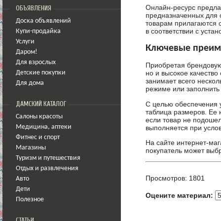
Онлайн-ресурс предлаг
ОБЪЯВЛЕНИЯ
предназначенных для 
Доска объявлений
товарам прилагаются 
в соответствии с уст
Купи-продайка
Услуги
Ключевые преиму
Даром!
Для взрослых
Приобретая брендовую 
но и высокое качеств
Детские покупки
занимает всего нескол
Для дома
режиме или заполнить 
С целью обеспечения у
ДАМСКИЙ КАТАЛОГ
таблица размеров. Ее 
Салоны красоты
если товар не подошел
выполняется при услов
Медицина
,
аптеки
Фитнес и спорт
На сайте интернет-маг
Магазины
покупатель может выб
Туризм и путешествия
Отдых и развлечения
Просмотров: 1801
Авто
Дети
Оцените материал:
Полезное
СТАТЬИ