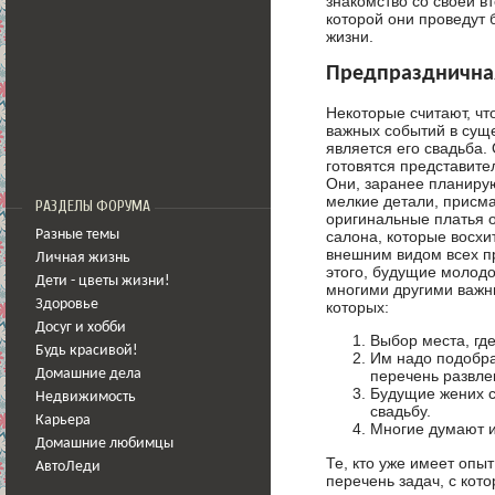
знакомство со своей в
которой они проведут 
жизни.
Предпраздничная
Некоторые считают, чт
важных событий в сущ
является его свадьба.
готовятся представите
Они, заранее планиру
мелкие детали, присм
РАЗДЕЛЫ ФОРУМА
оригинальные платья о
салона, которые восх
Разные темы
внешним видом всех п
Личная жизнь
этого, будущие молод
Дети - цветы жизни!
многими другими важн
Здоровье
которых:
Досуг и хобби
Выбор места, гд
Будь красивой!
Им надо подобра
Домашние дела
перечень развле
Будущие жених с
Недвижимость
свадьбу.
Карьера
Многие думают и
Домашние любимцы
Те, кто уже имеет опы
АвтоЛеди
перечень задач, с ко