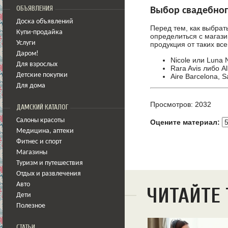
ОБЪЯВЛЕНИЯ
Выбор свадебног
Доска объявлений
Перед тем, как выбрат
Купи-продайка
определиться с магази
Услуги
продукция от таких вс
Даром!
Nicole или Luna 
Для взрослых
Rara Avis либо All
Детские покупки
Aire Barcelona, 
Для дома
Просмотров: 2032
ДАМСКИЙ КАТАЛОГ
Салоны красоты
Оцените материал:
Медицина
,
аптеки
Фитнес и спорт
Магазины
Туризм и путешествия
Отдых и развлечения
Авто
ЧИТАЙТЕ
Дети
Полезное
СТАТЬИ