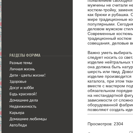
появлением свободног
мужчины не считали н
костюм-тройку, заменя
как брюки и рубашка. 
мире традиционные ко
популярными. Сегодня 
деловом мужском стил
Современные костюмы 
традиционный костюм м
совещания, деловые в
Важно уметь выбирать 
РАЗДЕЛЫ ФОРУМА
следует носить со све
изделие нейтральных т
Разные темы
она должна быть нату
Личная жизнь
шерсть или твид. Дово
Дети - цветы жизни!
изделие производится 
каталога, при этом тка
Здоровье
вместе с мастером по
Досуг и хобби
обязательном порядке
Будь красивой!
на нестандартной фигу
зависимости от сложн
Домашние дела
оборудованной фабрик
Недвижимость
позволяют создать ид
Карьера
Домашние любимцы
Просмотров: 2304
АвтоЛеди