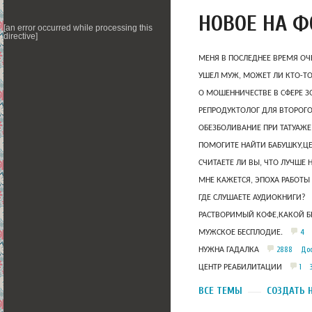
НОВОЕ НА 
[an error occurred while processing this
directive]
МЕНЯ В ПОСЛЕДНЕЕ ВРЕМЯ ОЧ
УШЕЛ МУЖ, МОЖЕТ ЛИ КТО-Т
О МОШЕННИЧЕСТВЕ В СФЕРЕ 
РЕПРОДУКТОЛОГ ДЛЯ ВТОРОГО
ОБЕЗБОЛИВАНИЕ ПРИ ТАТУАЖЕ
ПОМОГИТЕ НАЙТИ БАБУШКУ,Ц
СЧИТАЕТЕ ЛИ ВЫ, ЧТО ЛУЧШЕ 
МНЕ КАЖЕТСЯ, ЭПОХА РАБОТЫ
ГДЕ СЛУШАЕТЕ АУДИОКНИГИ?
РАСТВОРИМЫЙ КОФЕ,КАКОЙ Б
4
МУЖСКОЕ БЕСПЛОДИЕ.
2888
Дос
НУЖНА ГАДАЛКА
1
ЦЕНТР РЕАБИЛИТАЦИИ
ВСЕ ТЕМЫ
СОЗДАТЬ 