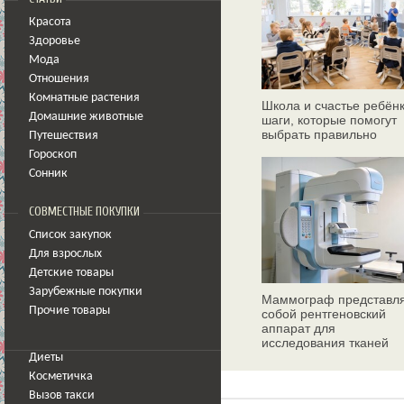
Красота
Здоровье
Мода
Отношения
Комнатные растения
Школа и счастье ребёнк
Домашние животные
шаги, которые помогут
выбрать правильно
Путешествия
Гороскоп
Сонник
СОВМЕСТНЫЕ ПОКУПКИ
Список закупок
Для взрослых
Детские товары
Зарубежные покупки
Маммограф представл
Прочие товары
собой рентгеновский
аппарат для
исследования тканей
молочных желез
Диеты
Косметичка
Вызов такси