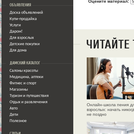
Оцените материал:
ОБЪЯВЛЕНИЯ
Доска объявлений
Купи-продайка
Услуги
Даром!
Для взрослых
ЧИТАЙТЕ
Детские покупки
Для дома
ДАМСКИЙ КАТАЛОГ
Салоны красоты
Медицина
,
аптеки
Фитнес и спорт
Магазины
Туризм и путешествия
Отдых и развлечения
Онлайн‑школа пения д
Авто
взрослых: начать никог
не поздно
Дети
Полезное
СТАТЬИ