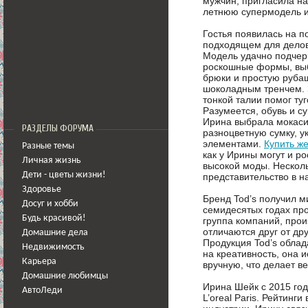
мужчин, пригласила на
летнюю супермодель и
Гостья появилась на п
подходящем для делов
Модель удачно подчер
роскошные формы, вы
брюки и простую руба
шоколадным тренчем. 
тонкой талии помог туг
Разумеется, обувь и с
Ирина выбрала мокаси
РАЗДЕЛЫ ФОРУМА
разноцветную сумку, 
элементами.
Купить ж
Разные темы
как у Ирины могут и р
Личная жизнь
высокой моды. Несколь
Дети - цветы жизни!
представительство в н
Здоровье
Бренд Tod’s получил м
Досуг и хобби
семидесятых годах про
Будь красивой!
группа компаний, про
отличаются друг от д
Домашние дела
Продукция Tod’s обла
Недвижимость
на креативность, она 
Карьера
вручную, что делает 
Домашние любимцы
Ирина Шейк с 2015 го
АвтоЛеди
L’oreal Paris. Рейтин