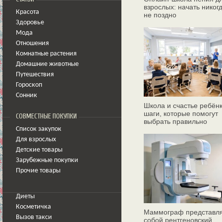
взрослых: начать никог
Красота
не поздно
Здоровье
Мода
Отношения
Комнатные растения
Домашние животные
Путешествия
Гороскоп
Сонник
Школа и счастье ребёнк
шаги, которые помогут
СОВМЕСТНЫЕ ПОКУПКИ
выбрать правильно
Список закупок
Для взрослых
Детские товары
Зарубежные покупки
Прочие товары
Диеты
Косметичка
Маммограф представл
Вызов такси
собой рентгеновский