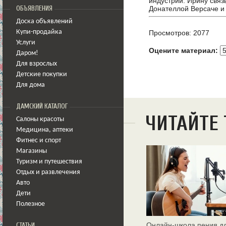
индустрии. Ирину свя
Донателлой Версаче и
ОБЪЯВЛЕНИЯ
Доска объявлений
Купи-продайка
Просмотров: 2077
Услуги
Оцените материал:
Даром!
Для взрослых
Детские покупки
Для дома
ДАМСКИЙ КАТАЛОГ
ЧИТАЙТЕ
Салоны красоты
Медицина
,
аптеки
Фитнес и спорт
Магазины
Туризм и путешествия
Отдых и развлечения
Авто
Дети
Полезное
Онлайн‑школа пения д
СТАТЬИ