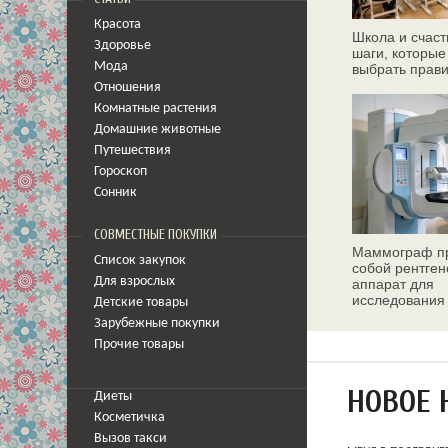
Красота
Школа и счаст
Здоровье
шаги, которые
Мода
выбрать прав
Отношения
Комнатные растения
Домашние животные
Путешествия
Гороскоп
Сонник
СОВМЕСТНЫЕ ПОКУПКИ
Маммограф пр
Список закупок
собой рентген
Для взрослых
аппарат для
исследования
Детские товары
молочных жел
Зарубежные покупки
Прочие товары
НОВОЕ 
Диеты
Косметичка
Вызов такси