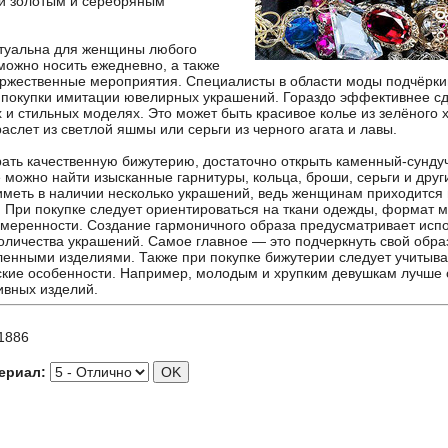
й золотым и серебряным
туальна для женщины любого
 можно носить ежедневно, а также
оржественные мероприятия. Специалисты в области моды подчёркив
т покупки имитации ювелирных украшений. Гораздо эффективнее сд
 и стильных моделях. Это может быть красивое колье из зелёного 
раслет из светлой яшмы или серьги из черного агата и лавы.
ать качественную бижутерию, достаточно открыть каменный-сундуч
 можно найти изысканные гарнитуры, кольца, броши, серьги и друг
меть в наличии несколько украшений, ведь женщинам приходится
 При покупке следует ориентироваться на ткани одежды, формат 
умеренности. Создание гармоничного образа предусматривает исп
оличества украшений. Самое главное — это подчеркнуть свой образ
ленными изделиями. Также при покупке бижутерии следует учитыва
кие особенности. Например, молодым и хрупким девушкам лучше о
ивных изделий.
1886
ериал: