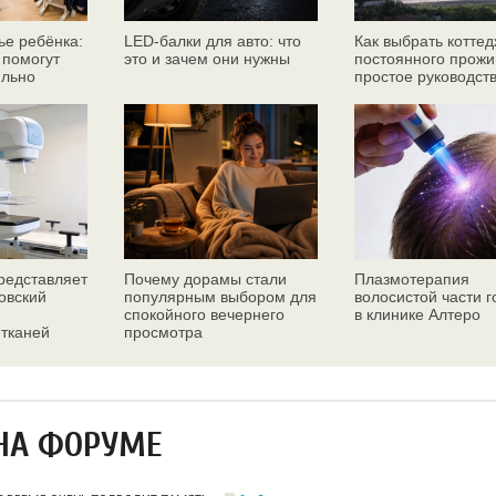
ье ребёнка:
LED-балки для авто: что
Как выбрать коттед
 помогут
это и зачем они нужны
постоянного прожи
ильно
простое руководст
едставляет
Почему дорамы стали
Плазмотерапия
овский
популярным выбором для
волосистой части 
спокойного вечернего
в клинике Алтеро
 тканей
просмотра
ез
НА ФОРУМЕ