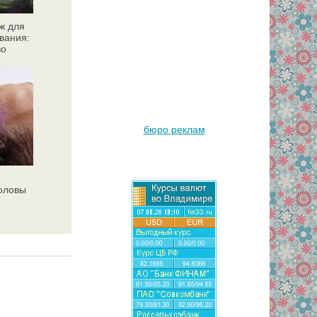
ж для
вания:
во
бюро реклам
головы