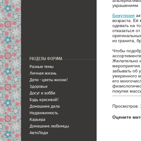
альтернативо
украшениям.
Бижутерия
ак
возраста. Её
одевать на т
отказаться о
оригинальных
из гранита, б
Чтобы подобр
ассортименте
РАЗДЕЛЫ ФОРУМА
Желательно и
мероприятия.
Разные темы
забывать об 
Личная жизнь
умеренного к
Дети - цветы жизни!
его многочис
физиологичес
Здоровье
покупки масс
Досуг и хобби
Будь красивой!
Просмотров: 
Домашние дела
Недвижимость
Оцените мат
Карьера
Домашние любимцы
АвтоЛеди