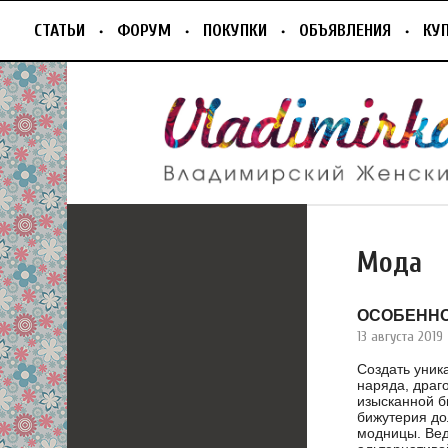
СТАТЬИ
ФОРУМ
ПОКУПКИ
ОБЪЯВЛЕНИЯ
КУ
Мода
ОСОБЕННО
13 августа 2019
Создать уник
наряда, драг
изысканной б
бижутерия до
модницы. Вед