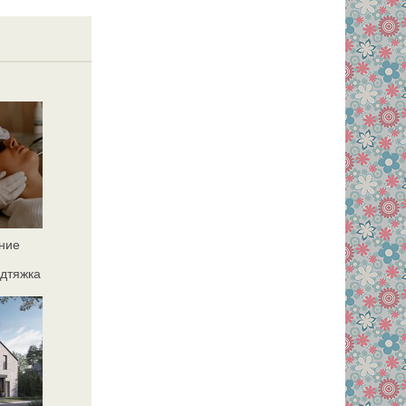
ние
дтяжка