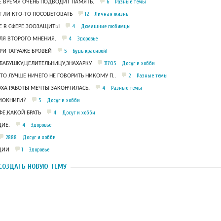
6
Разные темы
Е ВРЕМЯ ОЧЕНЬ ПОДВОДИТ ПАМЯТЬ.
12
Личная жизнь
 ЛИ КТО-ТО ПОСОВЕТОВАТЬ
4
Домашние любимцы
 В СФЕРЕ ЗООЗАЩИТЫ
4
Здоровье
ЛЯ ВТОРОГО МНЕНИЯ.
5
Будь красивой!
РИ ТАТУАЖЕ БРОВЕЙ
31705
Досуг и хобби
БАБУШКУ,ЦЕЛИТЕЛЬНИЦУ,ЗНАХАРКУ
2
Разные темы
ЧТО ЛУЧШЕ НИЧЕГО НЕ ГОВОРИТЬ НИКОМУ П..
4
Разные темы
ОХА РАБОТЫ МЕЧТЫ ЗАКОНЧИЛАСЬ.
5
Досуг и хобби
ДИОКНИГИ?
4
Досуг и хобби
Е,КАКОЙ БРАТЬ
4
Здоровье
ИЕ.
2888
Досуг и хобби
1
Здоровье
ЦИИ
СОЗДАТЬ НОВУЮ ТЕМУ