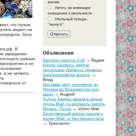
жизни
Нечто, не имеющее
отношение к реальности
Мыльный пузырь,
ает, что лучше
"ничего"
елать акцент на
халцедона, бусы
ок.рф. В
Объявления
ие украшения.
 посещать разные
Бастион юристы Спб
→ Вадим
мероприятия и не
Куплю данфосс любую
ользование
продукцию Данфосс привода
, а не затмить
электропривода жорого
→
ть
Влад
тказаться от
Доставка авто напрямую из
Японии во Владивосток под
заказ
→ Андрей
Услуги Хакера заказать взлом
почты Mail. ru взломать пароль
Яндекс. Почта
→ Vzlom Mail
Качественный взлом пароля к
ящику Mail. ru без предоплаты
→ Teamstorm