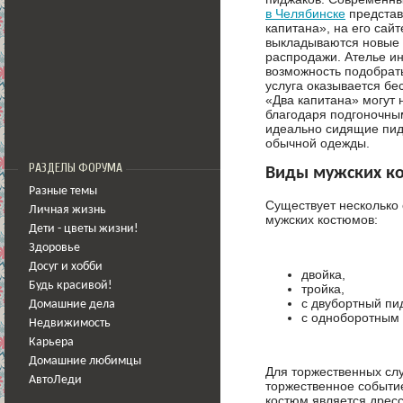
в Челябинске
представ
капитана», на его сай
выкладываются новые 
распродажи. Ателье ин
возможность подобрать
услуга оказывается бе
«Два капитана» могут 
благодаря подгоночны
идеально сидящие пид
обычной одежды.
РАЗДЕЛЫ ФОРУМА
Виды мужских к
Разные темы
Существует несколько
Личная жизнь
мужских костюмов:
Дети - цветы жизни!
Здоровье
Досуг и хобби
двойка,
Будь красивой!
тройка,
с двубортный пи
Домашние дела
с одноборотным
Недвижимость
Карьера
Домашние любимцы
Для торжественных слу
АвтоЛеди
торжественное событи
костюм является дресс