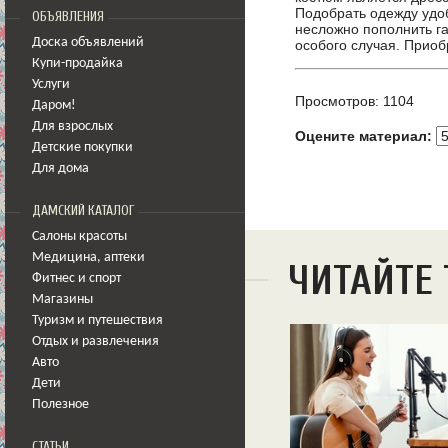
Подобрать одежду удо
ОБЪЯВЛЕНИЯ
несложно пополнить га
Доска объявлений
особого случая. Приоб
Купи-продайка
Услуги
Просмотров: 1104
Даром!
Для взрослых
Оцените материал:
Детские покупки
Для дома
ДАМСКИЙ КАТАЛОГ
Салоны красоты
Медицина
,
аптеки
ЧИТАЙТЕ
Фитнес и спорт
Магазины
Туризм и путешествия
Отдых и развлечения
Авто
Дети
Полезное
СТАТЬИ