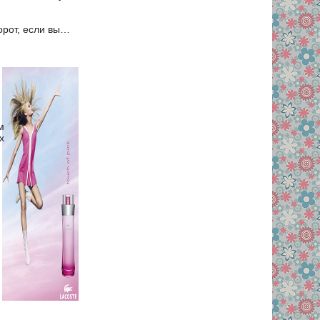
орот, если вы…
м
х