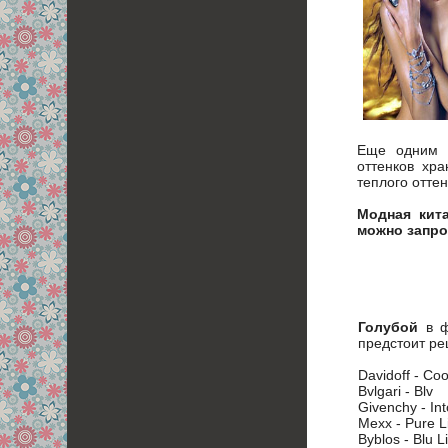
Еще одним к
оттенков хр
теплого отте
Модная кит
можно запро
Голубой
в 
предстоит ре
Davidoff - C
Bvlgari - Blv
Givenchy - In
Mexx - Pure L
Byblos - Blu L