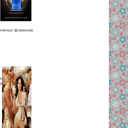
зеленых флаконов
и,
од