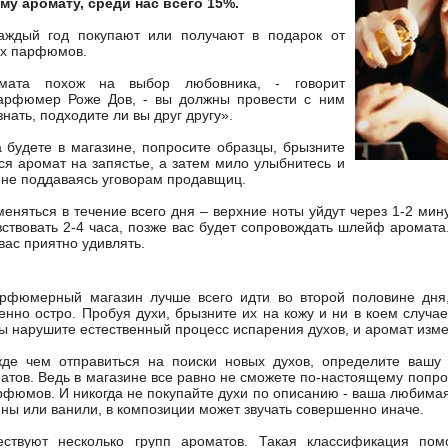
му аромату, среди нас всего 15%.
аждый год покупают или получают в подарок от
ех парфюмов.
мата похож на выбор любовника, - говорит
арфюмер Роже Дов, - вы должны провести с ним
знать, подходите ли вы друг другу».
да будете в магазине, попросите образцы, брызните
я аромат на запястье, а затем мило улыбнитесь и
 не поддаваясь уговорам продавщиц.
меняться в течение всего дня – верхние ноты уйдут через 1-2 мин
вствовать 2-4 часа, позже вас будет сопровождать шлейф аромата
вас приятно удивлять.
рфюмерный магазин лучше всего идти во второй половине дня,
енно остро. Пробуя духи, брызните их на кожу и ни в коем случа
вы нарушите естественный процесс испарения духов, и аромат изме
де чем отправиться на поиски новых духов, определите ваш
атов. Ведь в магазине все равно не сможете по-настоящему попро
рфюмов. И никогда не покупайте духи по описанию - ваша любимая
ны или ванили, в композиции может звучать совершенно иначе.
ствуют несколько групп ароматов. Такая классификация по