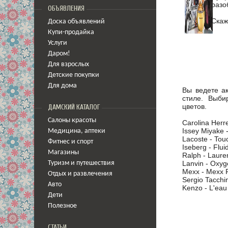
разо
ОБЪЯВЛЕНИЯ
Cкаж
Доска объявлений
Купи-продайка
Услуги
Даром!
Для взрослых
Детские покупки
Для дома
Вы ведете а
стиле. Выби
цветов.
ДАМСКИЙ КАТАЛОГ
Салоны красоты
Carolina Herr
Issey Miyake 
Медицина
,
аптеки
Lacoste - To
Фитнес и спорт
Iseberg - Flu
Магазины
Ralph - Laure
Lanvin - Oxy
Туризм и путешествия
Mexx - Mexx
Отдых и развлечения
Sergio Tacch
Авто
Kenzo - L'eau
Дети
Полезное
СТАТЬИ