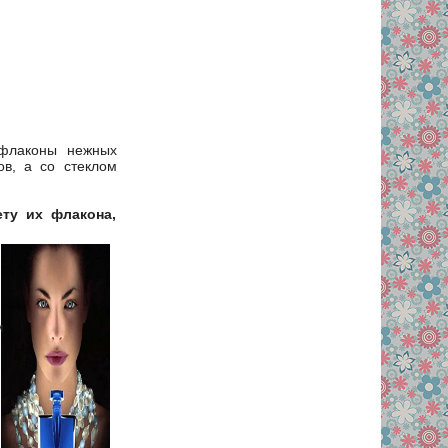
 флаконы нежных
ов, а со стеклом
ету их флакона,
м