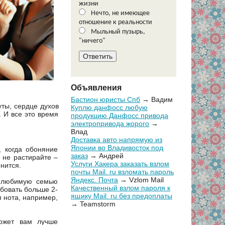
жизни
Нечто, не имеющее
отношение к реальности
Мыльный пузырь,
"ничего"
Объявления
Бастион юристы Спб
→ Вадим
уты, сердце духов
Куплю данфосс любую
. И все это время
продукцию Данфосс привода
электропривода жорого
→
Влад
Доставка авто напрямую из
Японии во Владивосток под
 когда обоняние
заказ
→ Андрей
е не растирайте –
Услуги Хакера заказать взлом
нится.
почты Mail. ru взломать пароль
Яндекс. Почта
→ Vzlom Mail
у любимую семью
Качественный взлом пароля к
бовать больше 2-
ящику Mail. ru без предоплаты
 нота, например,
→ Teamstorm
может вам лучше