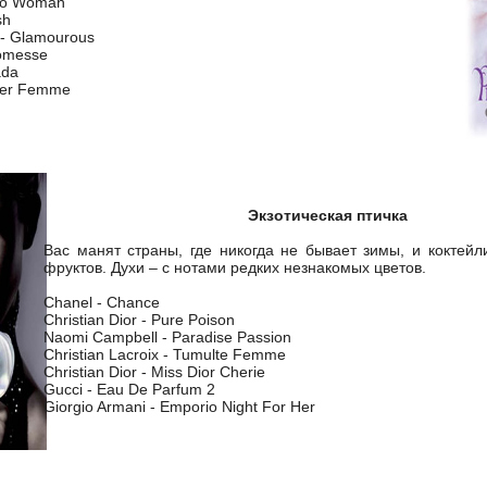
cho Woman
sh
 - Glamourous
romesse
ada
ser Femme
Экзотическая птичка
Вас манят страны, где никогда не бывает зимы, и коктейли
фруктов. Духи – с нотами редких незнакомых цветов.
Chanel - Chance
Christian Dior - Pure Poison
Naomi Campbell - Paradise Passion
Christian Lacroix - Tumulte Femme
Christian Dior - Miss Dior Cherie
Gucci - Eau De Parfum 2
Giorgio Armani - Emporio Night For Her