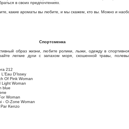
браться в своих предпочтениях.
ите, какие ароматы вы любите, и мы скажем, кто вы. Можно и наоб
Спортсменка
ктивный образ жизни, любите ролики, лыжи, одежду в спортивно
райте легкие духи с запахом моря, скошенной травы, полевы
era 212
- L'Eau D'Issey
uch Of Pink Woman
id Light Woman
n blue
gene
 For Woman
ini - O-Zone Woman
 Par Kenzo