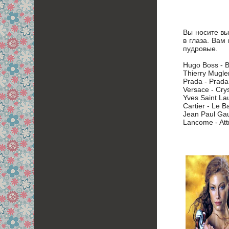
Вы носите вы
в глаза. Вам
пудровые.
Hugo Boss - B
Thierry Mugler
Prada - Prada
Versace - Crys
Yves Saint La
Cartier - Le 
Jean Paul Gaul
Lancome - Att