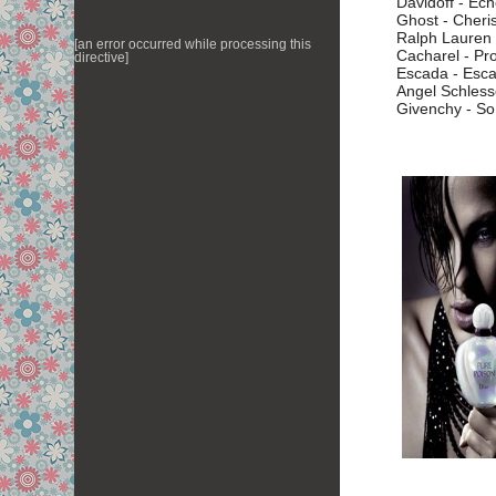
Davidoff - E
Ghost - Cheri
Ralph Lauren
[an error occurred while processing this
Cacharel - P
directive]
Escada - Esc
Angel Schles
Givenchy - So