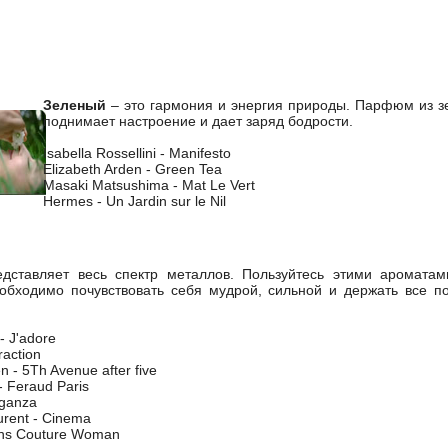
Зеленый
– это гармония и энергия природы. Парфюм из 
поднимает настроение и дает заряд бодрости.
Isabella Rossellini - Manifesto
Elizabeth Arden - Green Tea
Masaki Matsushima - Mat Le Vert
Hermes - Un Jardin sur le Nil
дставляет весь спектр металлов. Пользуйтесь этими ароматам
еобходимо почувствовать себя мудрой, сильной и держать все п
 - J'adore
raction
n - 5Th Avenue after five
- Feraud Paris
rganza
urent - Cinema
ans Couture Woman