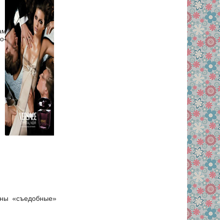
ам
о-
жны «съедобные»