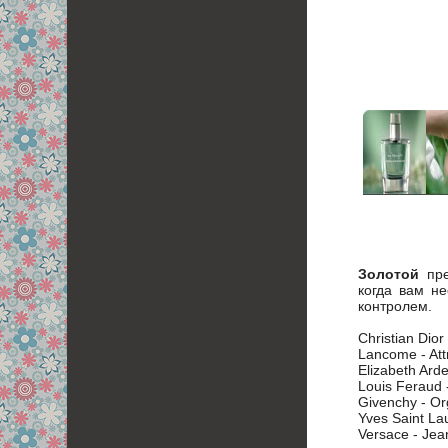
Золотой
пре
когда вам н
контролем.
Christian Dior
Lancome - Att
Elizabeth Arde
Louis Feraud 
Givenchy - O
Yves Saint La
Versace - Je