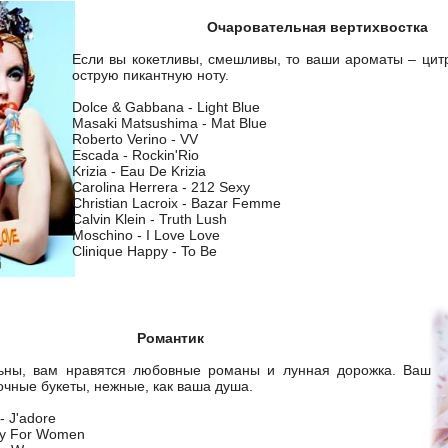
Очаровательная вертихвостка
Если вы кокетливы, смешливы, то ваши ароматы – ци
острую пикантную ноту.
Dolce & Gabbana - Light Blue
Masaki Matsushima - Mat Blue
Roberto Verino - VV
Escada - Rockin'Rio
Krizia - Eau De Krizia
Carolina Herrera - 212 Sexy
Christian Lacroix - Bazar Femme
Calvin Klein - Truth Lush
Moschino - I Love Love
Clinique Happy - To Be
Романтик
ьны, вам нравятся любовные романы и лунная дорожка. Ваш
очные букеты, нежные, как ваша душа.
 - J'adore
py For Women