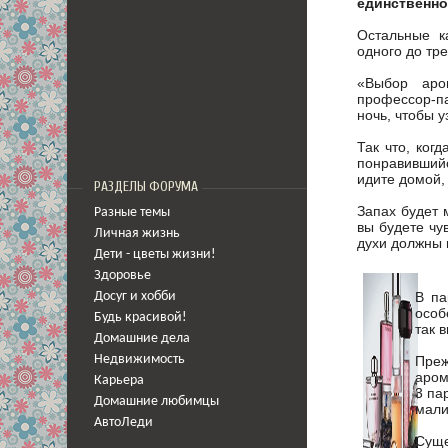
единственно
Остальные к
одного до тр
«Выбор аро
профессор-п
ночь, чтобы у
Так что, ког
понравившийс
идите домой,
РАЗДЕЛЫ ФОРУМА
Запах будет 
Разные темы
вы будете чу
Личная жизнь
духи должны 
Дети - цветы жизни!
Здоровье
В па
Досуг и хобби
особ
Будь красивой!
так 
Домашние дела
Преж
Недвижимость
аром
Карьера
3 па
Домашние любимцы
мали
АвтоЛеди
Суще