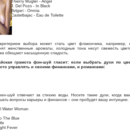
Thierry Mugler - Angel
J. Del Pozo - In Black
Bvlgari - Omnia
Castelbajac - Eau de Toilette
ритерием выбора может стать цвет флакончика, например,
анят женственные ароматы, холодные тона несут свежесть цвет
нка обещают насыщенную сладость.
айская грамота фэн-шуй гласит: если выбрать духи по цв
сто управлять и своими финансами, и романсами:
фен-шуй отвечает за стихию воды. Носите такие духи, когда ва
шать вопросы карьеры и финансов – они пробудят вашу интуицию.
ool Water Woman
to The Blue
ife
ight Fever