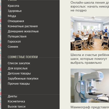
Онлайн‑школа пения д
Красота
взрослых: начать никог
не поздно
Здоровье
Мода
Отношения
Комнатные растения
Домашние животные
Путешествия
Гороскоп
Сонник
Школа и счастье ребёнк
СОВМЕСТНЫЕ ПОКУПКИ
шаги, которые помогут
выбрать правильно
Список закупок
Для взрослых
Детские товары
Зарубежные покупки
Прочие товары
Диеты
Косметичка
Вызов такси
Маммограф представл