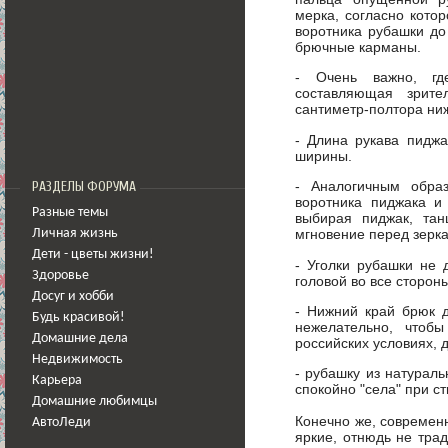
мерка, согласно кото
воротника рубашки до
брючные карманы.
- Очень важно, гд
составляющая зрит
сантиметр-полтора ниж
- Длина рукава пиджа
ширины.
- Аналогичным обра
РАЗДЕЛЫ ФОРУМА
воротника пиджака и
Разные темы
выбирая пиджак, та
мгновение перед зерка
Личная жизнь
Дети - цветы жизни!
- Уголки рубашки не 
Здоровье
головой во все сторон
Досуг и хобби
- Нижний край брюк д
Будь красивой!
нежелательно, чтоб
Домашние дела
российских условиях, 
Недвижимость
- рубашку из натураль
Карьера
спокойно "села" при ст
Домашние любимцы
Конечно же, современ
АвтоЛеди
яркие, отнюдь не тра