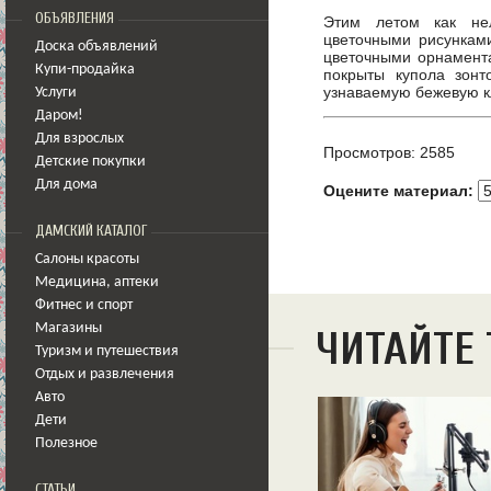
ОБЪЯВЛЕНИЯ
Этим летом как не
цветочными рисункам
Доска объявлений
цветочными орнамент
Купи-продайка
покрыты купола зон
узнаваемую бежевую к
Услуги
Даром!
Для взрослых
Просмотров: 2585
Детские покупки
Для дома
Оцените материал:
ДАМСКИЙ КАТАЛОГ
Салоны красоты
Медицина
,
аптеки
Фитнес и спорт
Магазины
ЧИТАЙТЕ
Туризм и путешествия
Отдых и развлечения
Авто
Дети
Полезное
СТАТЬИ