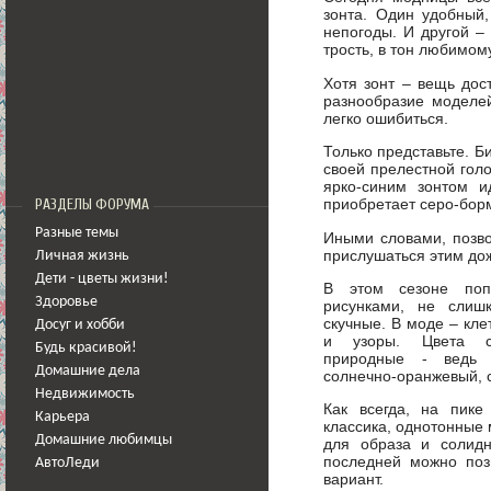
зонта. Один удобный
непогоды. И другой –
трость, в тон любимом
Хотя зонт – вещь дос
разнообразие моделей
легко ошибиться.
Только представьте. Б
своей прелестной гол
ярко-синим зонтом 
приобретает серо-бор
РАЗДЕЛЫ ФОРУМА
Разные темы
Иными словами, позво
прислушаться этим до
Личная жизнь
Дети - цветы жизни!
В этом сезоне поп
Здоровье
рисунками, не сли
скучные. В моде – кле
Досуг и хобби
и узоры. Цвета с
Будь красивой!
природные - ведь л
Домашние дела
солнечно-оранжевый, 
Недвижимость
Как всегда, на пике
Карьера
классика, однотонные 
Домашние любимцы
для образа и солид
последней можно поз
АвтоЛеди
вариант.