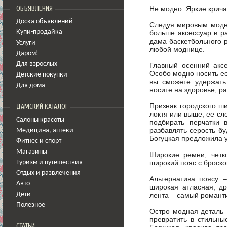
Не модно: Яркие крич
ОБЪЯВЛЕНИЯ
Доска объявлений
Следуя мировым модны
больше аксессуар в ра
Купи-продайка
дама баскетбольного 
Услуги
любой моднице.
Даром!
Для взрослых
Главный осенний аксе
Особо модно носить ее
Детские покупки
вы сможете удержать
Для дома
носите на здоровье, р
Признак городского ш
ДАМСКИЙ КАТАЛОГ
локтя или выше, ее сл
Салоны красоты
подбирать перчатки 
разбавлять серость б
Медицина
,
аптеки
Богуцкая предложила у
Фитнес и спорт
Магазины
Широкие ремни, четк
широкий пояс с броско
Туризм и путешествия
Отдых и развлечения
Альтернатива поясу –
Авто
широкая атласная, д
лента – самый романт
Дети
Полезное
Остро модная деталь 
превратить в стильны
СТАТЬИ