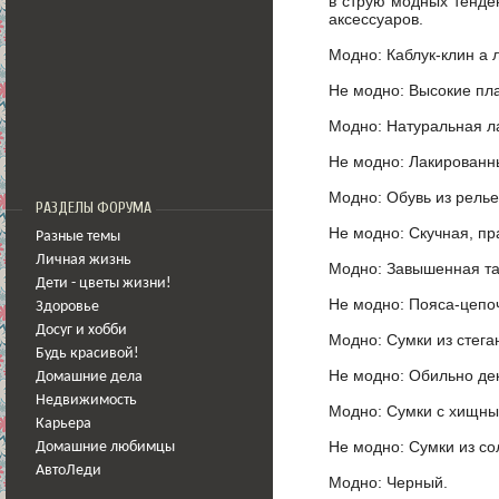
в струю модных тенде
аксессуаров.
Модно: Каблук-клин а 
Не модно: Высокие пл
Модно: Натуральная л
Не модно: Лакированн
Модно: Обувь из релье
РАЗДЕЛЫ ФОРУМА
Не модно: Скучная, пр
Разные темы
Личная жизнь
Модно: Завышенная та
Дети - цветы жизни!
Не модно: Пояса-цепоч
Здоровье
Досуг и хобби
Модно: Сумки из стега
Будь красивой!
Не модно: Обильно де
Домашние дела
Недвижимость
Модно: Сумки с хищны
Карьера
Не модно: Сумки из со
Домашние любимцы
АвтоЛеди
Модно: Черный.