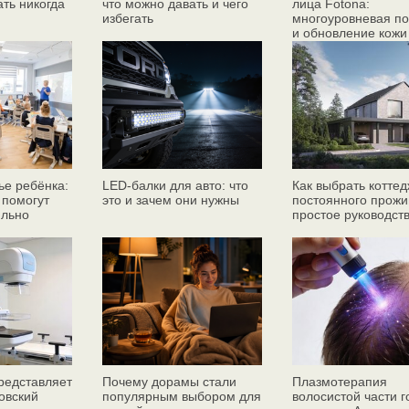
ать никогда
что можно давать и чего
лица Fotona:
избегать
многоуровневая по
и обновление кожи
ье ребёнка:
LED-балки для авто: что
Как выбрать коттед
 помогут
это и зачем они нужны
постоянного прожи
ильно
простое руководст
едставляет
Почему дорамы стали
Плазмотерапия
овский
популярным выбором для
волосистой части 