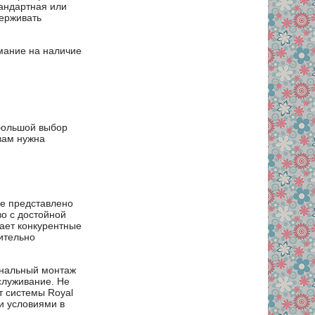
тандартная или
ерживать
мание на наличие
 большой выбор
вам нужна
ке представлено
во с достойной
ает конкурентные
ительно
ональный монтаж
служивание. Не
т системы Royal
и условиями в