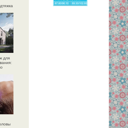
дтяжка
ж для
вания:
во
головы