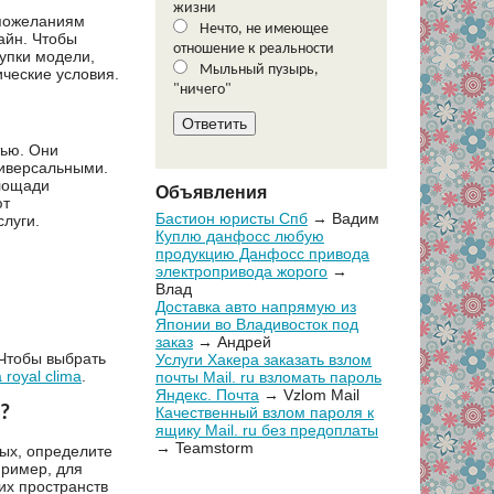
жизни
 пожеланиям
Нечто, не имеющее
айн. Чтобы
отношение к реальности
упки модели,
Мыльный пузырь,
ческие условия.
"ничего"
тью. Они
ниверсальными.
площади
Объявления
ют
Бастион юристы Спб
→ Вадим
слуги.
Куплю данфосс любую
продукцию Данфосс привода
электропривода жорого
→
Влад
Доставка авто напрямую из
Японии во Владивосток под
заказ
→ Андрей
 Чтобы выбрать
Услуги Хакера заказать взлом
 royal clima
.
почты Mail. ru взломать пароль
Яндекс. Почта
→ Vzlom Mail
?
Качественный взлом пароля к
ящику Mail. ru без предоплаты
→ Teamstorm
вых, определите
пример, для
их пространств