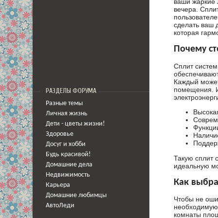
ваши жаркие 
вечера. Спли
пользователе
сделать ваш 
которая гарм
Почему ст
Сплит систем
обеспечивают
Каждый может
помещения. И
РАЗДЕЛЫ ФОРУМА
электроэнерг
Разные темы
Высокая
Личная жизнь
Соврем
Дети - цветы жизни!
Функции
Здоровье
Наличи
Поддерж
Досуг и хобби
Будь красивой!
Такую сплит 
Домашние дела
идеальную мо
Недвижимость
Как выбра
Карьера
Домашние любимцы
Чтобы не оши
АвтоЛеди
необходимую 
комнаты площ