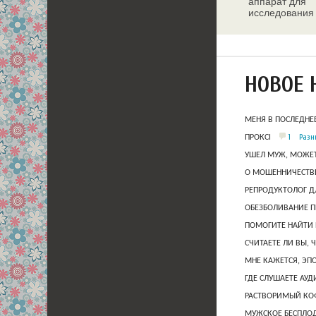
аппарат для
исследования
молочных жел
НОВОЕ 
МЕНЯ В ПОСЛЕДНЕ
1
Разн
ПРОКСІ
УШЕЛ МУЖ, МОЖЕТ
О МОШЕННИЧЕСТВЕ
РЕПРОДУКТОЛОГ Д
ОБЕЗБОЛИВАНИЕ П
ПОМОГИТЕ НАЙТИ 
СЧИТАЕТЕ ЛИ ВЫ, 
МНЕ КАЖЕТСЯ, ЭП
ГДЕ СЛУШАЕТЕ АУ
РАСТВОРИМЫЙ КОФ
МУЖСКОЕ БЕСПЛОД