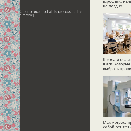
взрослых: нач
не поздно
[an error occurred while processing this
directive]
Школа и счаст
шаги, которые
выбрать прав
Маммограф пр
собой рентген