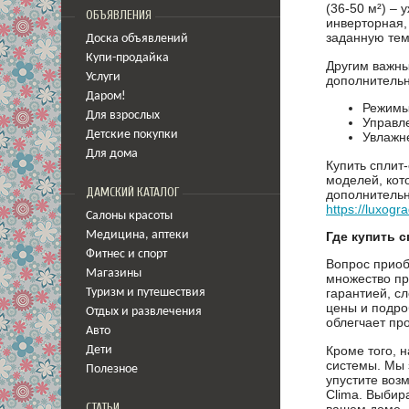
(36-50 м²) –
ОБЪЯВЛЕНИЯ
инверторная,
заданную тем
Доска объявлений
Купи-продайка
Другим важны
Услуги
дополнительн
Даром!
Режимы 
Для взрослых
Управл
Детские покупки
Увлажне
Для дома
Купить сплит
моделей, кот
ДАМСКИЙ КАТАЛОГ
дополнительн
https://luxogr
Салоны красоты
Где купить с
Медицина
,
аптеки
Фитнес и спорт
Вопрос приоб
Магазины
множество пр
гарантией, с
Туризм и путешествия
цены и подро
Отдых и развлечения
облегчает пр
Авто
Кроме того, 
Дети
системы. Мы 
Полезное
упустите воз
Clima. Выбир
СТАТЬИ
вашем доме.