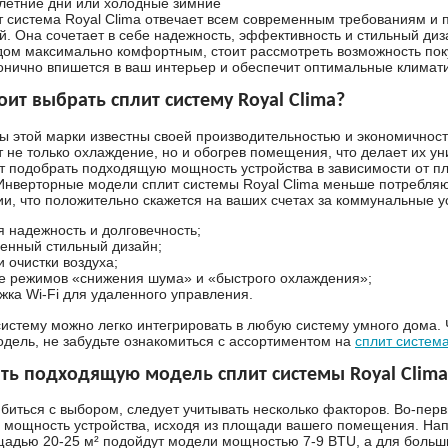
летние дни или холодные зимние
т система Royal Clima отвечает всем современным требованиям и
й. Она сочетает в себе надежность, эффективность и стильный диз
дом максимально комфортным, стоит рассмотреть возможность пок
онично впишется в ваш интерьер и обеспечит оптимальные климати
оит выбрать сплит систему Royal Clima?
ы этой марки известны своей производительностью и экономичнос
 не только охлаждение, но и обогрев помещения, что делает их у
 подобрать подходящую мощность устройства в зависимости от 
нверторные модели сплит системы Royal Clima меньше потребля
ии, что положительно скажется на ваших счетах за коммунальные у
 надежность и долговечность;
енный стильный дизайн;
 очистки воздуха;
е режимов «снижения шума» и «быстрого охлаждения»;
ка Wi-Fi для удаленного управления.
систему можно легко интегрировать в любую систему умного дома.
дель, не забудьте ознакомиться с ассортиментом на
сплит система
ть подходящую модель сплит системы Royal Clima
биться с выбором, следует учитывать несколько факторов. Во-пер
мощность устройства, исходя из площади вашего помещения. На
адью 20-25 м² подойдут модели мощностью 7-9 BTU, а для больш