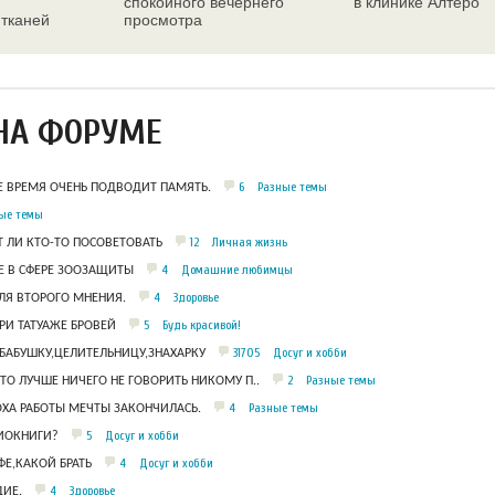
спокойного вечернего
в клинике Алтеро
 тканей
просмотра
ез
НА ФОРУМЕ
6
Разные темы
Е ВРЕМЯ ОЧЕНЬ ПОДВОДИТ ПАМЯТЬ.
ые темы
12
Личная жизнь
 ЛИ КТО-ТО ПОСОВЕТОВАТЬ
4
Домашние любимцы
 В СФЕРЕ ЗООЗАЩИТЫ
4
Здоровье
ЛЯ ВТОРОГО МНЕНИЯ.
5
Будь красивой!
РИ ТАТУАЖЕ БРОВЕЙ
31705
Досуг и хобби
БАБУШКУ,ЦЕЛИТЕЛЬНИЦУ,ЗНАХАРКУ
2
Разные темы
ЧТО ЛУЧШЕ НИЧЕГО НЕ ГОВОРИТЬ НИКОМУ П..
4
Разные темы
ОХА РАБОТЫ МЕЧТЫ ЗАКОНЧИЛАСЬ.
5
Досуг и хобби
ДИОКНИГИ?
4
Досуг и хобби
Е,КАКОЙ БРАТЬ
4
Здоровье
ИЕ.