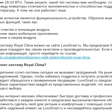
 уже 18-24 BTU. Также решите, какой тип системы вам необходим: с
 ведь инверторы отличаются экономичностью и способностью подд
пературу. К тому же они работают тише.
м аспектом является функциональность устройства. Обратите вни
ых функций, таких как:
очистки и ионизации воздуха;
ение через мобильное приложение;
ние и нагрев воздуха.
-систему Royal Clima можно на сайте LuxoGrad.ru. Мы предлагаем
орые порадуют вас своим качеством и производительностью. Если 
ая информация, просто перейдите по ссылке
ad.ru/catalog/konditsionery-split-sistemy/brand-royal-clima
.
плит систему Royal Clima?
ретения сплит-системы сегодня не вызывает затруднений. На рын
едложений. Однако, чтобы избежать подделок и получить устройст
ледует обращаться к проверенным продавцам. LuxoGrad.ru предлаг
бные характеристики каждой из представленных моделей, что знач
оцесс выбора.
наш интернет-магазин обеспечивает быструю доставку и професси
заботимся о каждом клиенте и предлагаем высококачественное об
можность сделать свой дом уютным и комфортным с помощью спли
айте надежный климат на LuxoGrad.ru и наслаждайтесь идеальным