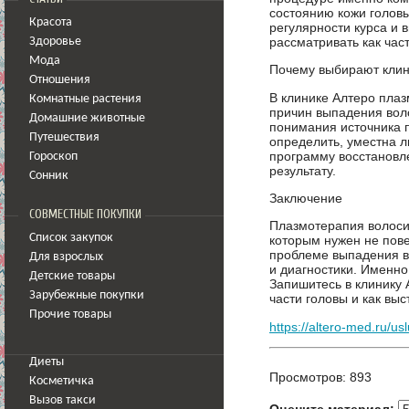
состоянию кожи головы
Красота
регулярности курса и
рассматривать как час
Здоровье
Мода
Почему выбирают клин
Отношения
В клинике Алтеро плаз
Комнатные растения
причин выпадения воло
Домашние животные
понимания источника 
Путешествия
определить, уместна л
программу восстановл
Гороскоп
результату.
Сонник
Заключение
СОВМЕСТНЫЕ ПОКУПКИ
Плазмотерапия волосис
Список закупок
которым нужен не пов
проблеме выпадения в
Для взрослых
и диагностики. Именн
Детские товары
Запишитесь в клинику 
Зарубежные покупки
части головы и как вы
Прочие товары
https://altero-med.ru/u
Диеты
Просмотров: 893
Косметичка
Вызов такси