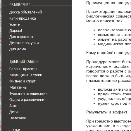
Преимущества процед
ОБЪЯВЛЕНИЯ
Плазмотерапия волоси
Доска объявлений
биологическая совмест
Купи-продайка
можно описать так:
Услуги
использование с
Даром!
возможность вкл
Для взрослых
акцент на работе
Детские покупки
медицинская лог
Для дома
Кому подойдёт процед
Процедура может быть 
ДАМСКИЙ КАТАЛОГ
истончением, ослаблен
Салоны красоты
говорится о работе с
всегда должно быть и
Медицина
,
аптеки
плазмотерапию рассма
Фитнес и спорт
Магазины
волосы активно 
пряди стали тон
Туризм и путешествия
ухудшилось обще
Отдых и развлечения
нужен курс под 
Авто
Результаты и эффект
Дети
Полезное
При грамотно выстроен
ухоженными, а выпаде
процедуре именно комп
СТАТЬИ