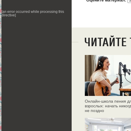
Оцените материал:
[an error occurred while processing this
directive]
ЧИТАЙТЕ
Онлайн‑школа пения д
взрослых: начать никог
не поздно