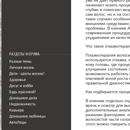
уже не даёт нужного р
начинают искать проц
глубже и помогают воз
сам волос, но и на сос
таких случаях особенн
внешними средствами,
проблемы. В клинике А
современная процедур
ухудшением их качеств
Что такое плазмотерап
РАЗДЕЛЫ ФОРУМА
Плазмотерапия волоси
используется плазма, 
Разные темы
кожу головы, где проц
Личная жизнь
улучшение состояния э
возможность работать 
Дети - цветы жизни!
ключевой зоной роста 
Здоровье
правильной диагностик
Досуг и хобби
Как подбирается проц
Будь красивой!
Домашние дела
В клинике отдельно п
Недвижимость
врача и осмотр для вы
дополнительные анализ
Карьера
разными факторами, и
Домашние любимцы
волосистой части голо
АвтоЛеди
этого можно говорить 