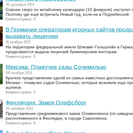
30 декабря 2013
Совсем скоро по китайскому календарю (10 февраля) наступит 
Поэтому где еще встречать Новый год, если не в Поднебесной.
Комментариев: 0
В Германии операторам игорных сайтов прод
выдавать лицензии
14 ноября 2013
На территории федеральной земли Шлезвиг-Гольштейн в Герм
продолжается выдача лицензий букмекерским конторам.
Комментариев: 0
Мексика. Плавучие сады Сочимилько
08 ноября 2013
Краткое представление одной из самых известных достопримеч
Мехико - плавучих садов Сочимилько, которые возникли еще пр
ацтеков.
Комментариев: 0
Финляндия. Замок Олафсборг
30 октября 2013
Представление средневекового замка Олавинлинна (по-шведск
расположенного в Финлядии, в городе Савонлинна.
Комментариев: 0