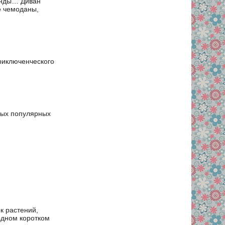
генды… Диван
ые чемоданы,
риключенческого
мых популярных
к растений,
 одном коротком