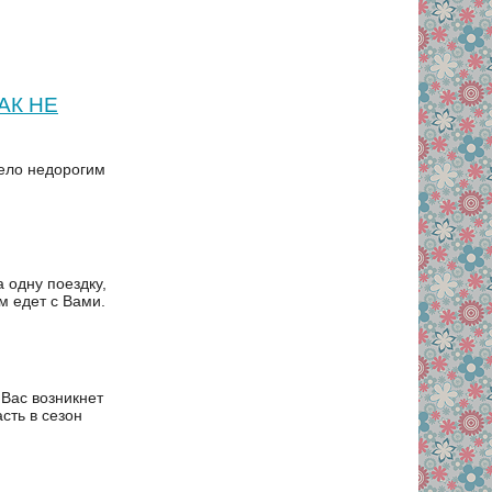
АК НЕ
тело недорогим
а одну поездку,
м едет с Вами.
Вас возникнет
асть в сезон