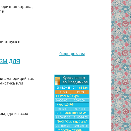
лоритная страна,
т и
и отпуск в
бюро реклам
ЗМ ДЛЯ
чи экспедиций так
 мистика или
м, где из всех