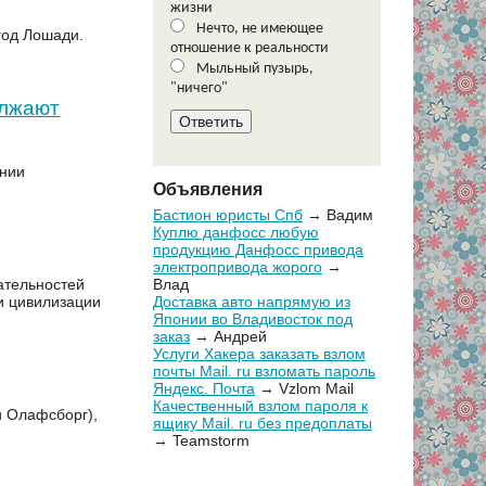
жизни
Нечто, не имеющее
год Лошади.
отношение к реальности
Мыльный пузырь,
"ничего"
олжают
ании
Объявления
Бастион юристы Спб
→ Вадим
Куплю данфосс любую
продукцию Данфосс привода
электропривода жорого
→
ательностей
Влад
и цивилизации
Доставка авто напрямую из
Японии во Владивосток под
заказ
→ Андрей
Услуги Хакера заказать взлом
почты Mail. ru взломать пароль
Яндекс. Почта
→ Vzlom Mail
Качественный взлом пароля к
и Олафсборг),
ящику Mail. ru без предоплаты
→ Teamstorm