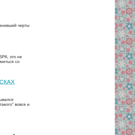
ранивший черты
SPA, это не
омиться со
ИСКАХ
зывался
акого" вовсе и