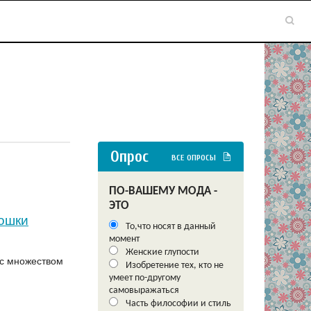
Опрос
ВСЕ ОПРОСЫ
ПО-ВАШЕМУ МОДА -
ЭТО
мошки
То,что носят в данный
момент
Женские глупости
 с множеством
Изобретение тех, кто не
умеет по-другому
самовыражаться
Часть философии и стиль