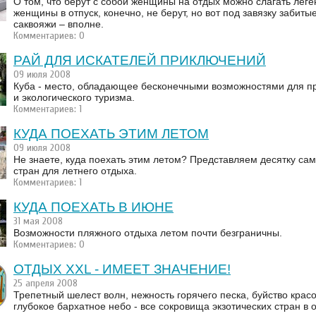
О том, что берут с собой женщины на отдых можно слагать ле
женщины в отпуск, конечно, не берут, но вот под завязку забит
саквояжи – вполне.
Комментариев: 0
РАЙ ДЛЯ ИСКАТЕЛЕЙ ПРИКЛЮЧЕНИЙ
09 июля 2008
Куба - место, обладающее бесконечными возможностями для п
и экологического туризма.
Комментариев: 1
КУДА ПОЕХАТЬ ЭТИМ ЛЕТОМ
09 июля 2008
Не знаете, куда поехать этим летом? Представляем десятку са
стран для летнего отдыха.
Комментариев: 1
КУДА ПОЕХАТЬ В ИЮНЕ
31 мая 2008
Возможности пляжного отдыха летом почти безграничны.
Комментариев: 0
ОТДЫХ XXL - ИМЕЕТ ЗНАЧЕНИЕ!
25 апреля 2008
Трепетный шелест волн, нежность горячего песка, буйство красо
глубокое бархатное небо - все сокровища экзотических стран в