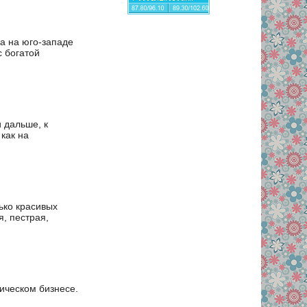
а на юго-западе
 богатой
 дальше, к
как на
лько красивых
, пестрая,
ическом бизнесе.