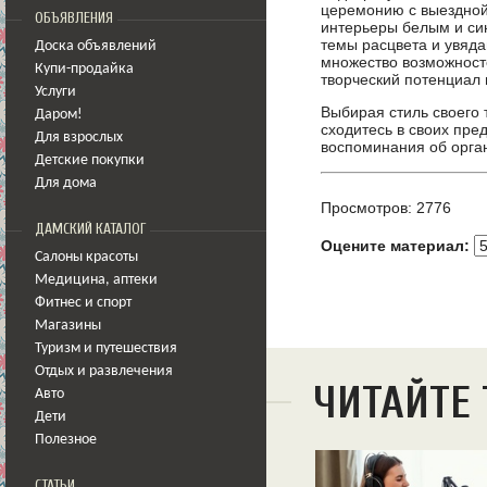
церемонию с выездной 
ОБЪЯВЛЕНИЯ
интерьеры белым и син
темы расцвета и увяда
Доска объявлений
множество возможност
Купи-продайка
творческий потенциал 
Услуги
Выбирая стиль своего 
Даром!
сходитесь в своих пре
Для взрослых
воспоминания об орга
Детские покупки
Для дома
Просмотров: 2776
ДАМСКИЙ КАТАЛОГ
Оцените материал:
Салоны красоты
Медицина
,
аптеки
Фитнес и спорт
Магазины
Туризм и путешествия
Отдых и развлечения
ЧИТАЙТЕ
Авто
Дети
Полезное
СТАТЬИ