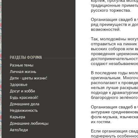
кортеж, прогулка моло
традиционные приметы
русского торжества.
Организация свадеб в
ряд преимуществ и до
возможностей.
Так, молодожёны могут
отправиться на пикник
высоких соборов или 
проведения церемонии
РАЗДЕЛЫ ФОРУМА
достопримечательности
создают незабываемое 
Разные темы
Личная жизнь
В последние годы мол
оригинальным. Многоч
Дети - цветы жизни!
располагают к проведе
Здоровье
нельзя лучше раскрыва
Досуг и хобби
подходе к драматургии
благородного зелёного
Будь красивой!
Домашние дела
Организация свадеб в 
Недвижимость
антураже средневеков
фолк-музыка, языческ
Карьера
их гостям.
Домашние любимцы
АвтоЛеди
Если организация свад
подчеркнуть особеннос