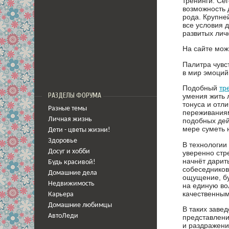
тренинги. Се
возможность 
рода. Крупне
все условия 
развитых лич
На сайте мож
Палитра чувс
в мир эмоций
Подобный
тр
РАЗДЕЛЫ ФОРУМА
умения жить 
тонуса и отл
Разные темы
переживаниям
Личная жизнь
подобных дей
мере суметь 
Дети - цветы жизни!
Здоровье
В технологии
Досуг и хобби
уверенно стр
начнёт дарит
Будь красивой!
собеседников
Домашние дела
ощущение, бу
Недвижимость
на единую во
качественным
Карьера
Домашние любимцы
В таких заве
АвтоЛеди
представлени
и раздражение