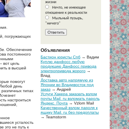
жизни
Нечто, не имеющее
отношение к реальности
Мыльный пузырь,
"ничего"
емя.
ий, погружающих
ебе. Обеспечение
Объявления
нова постоянного
Бастион юристы Спб
→ Вадим
венными
Куплю данфосс любую
– вот цель
продукцию Данфосс привода
чить в высшей
электропривода жорого
→
Влад
Доставка авто напрямую из
торые помогут
Японии во Владивосток под
 Любой день
заказ
→ Андрей
О различных типах
Услуги Хакера заказать взлом
Исчезнет
почты Mail. ru взломать пароль
сть настроиться
Яндекс. Почта
→ Vzlom Mail
тношений,
Качественный взлом пароля к
ящику Mail. ru без предоплаты
→ Teamstorm
ённое
ившиеся усталость
е это не путь к