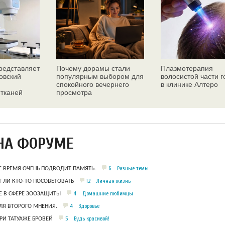
едставляет
Почему дорамы стали
Плазмотерапия
овский
популярным выбором для
волосистой части 
спокойного вечернего
в клинике Алтеро
 тканей
просмотра
ез
НА ФОРУМЕ
6
Разные темы
Е ВРЕМЯ ОЧЕНЬ ПОДВОДИТ ПАМЯТЬ.
12
Личная жизнь
 ЛИ КТО-ТО ПОСОВЕТОВАТЬ
4
Домашние любимцы
 В СФЕРЕ ЗООЗАЩИТЫ
4
Здоровье
ЛЯ ВТОРОГО МНЕНИЯ.
5
Будь красивой!
РИ ТАТУАЖЕ БРОВЕЙ