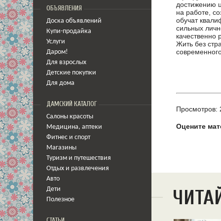
достижению ц
ОБЪЯВЛЕНИЯ
на работе, с
обучат квали
Доска объявлений
сильных личн
Купи-продайка
качественно 
Услуги
Жить без стр
современного
Даром!
Для взрослых
Детские покупки
Для дома
ДАМСКИЙ КАТАЛОГ
Просмотров: 
Салоны красоты
Оцените мат
Медицина
,
аптеки
Фитнес и спорт
Магазины
Туризм и путешествия
Отдых и развлечения
Авто
Дети
ЧИТА
Полезное
СТАТЬИ