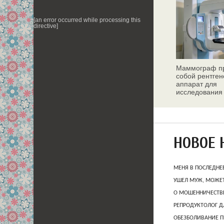
[an error occurred while processing this
directive]
Маммограф пр
собой рентген
аппарат для
исследования
молочных жел
НОВОЕ 
МЕНЯ В ПОСЛЕДНЕ
УШЕЛ МУЖ, МОЖЕТ
О МОШЕННИЧЕСТВЕ
РЕПРОДУКТОЛОГ Д
ОБЕЗБОЛИВАНИЕ П