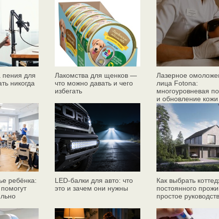
 пения для
Лакомства для щенков —
Лазерное омоложе
ать никогда
что можно давать и чего
лица Fotona:
избегать
многоуровневая по
и обновление кожи
ье ребёнка:
LED-балки для авто: что
Как выбрать коттед
 помогут
это и зачем они нужны
постоянного прожи
ильно
простое руководст