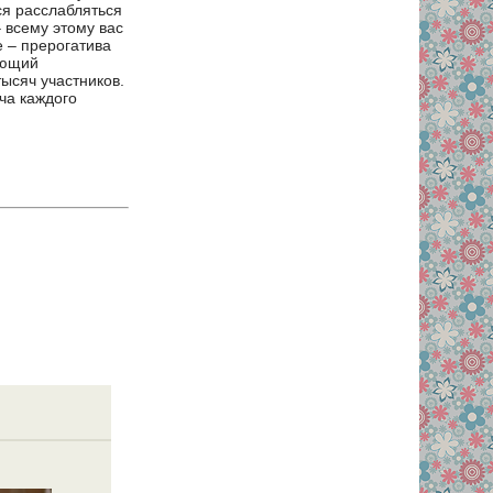
ся расслабляться
 всему этому вас
 – прерогатива
яющий
ысяч участников.
ча каждого