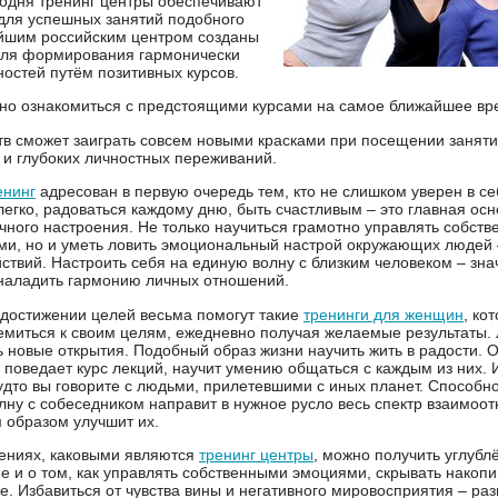
годня тренинг центры обеспечивают
для успешных занятий подобного
йшим российским центром созданы
для формирования гармонически
ностей путём позитивных курсов.
но ознакомиться с предстоящими курсами на самое ближайшее вр
тв сможет заиграть совсем новыми красками при посещении занят
 и глубоких личностных переживаний.
енинг
адресован в первую очередь тем, кто не слишком уверен в с
легко, радоваться каждому дню, быть счастливым – это главная ос
ичного настроения. Не только научиться грамотно управлять собст
и, но и уметь ловить эмоциональный настрой окружающих людей 
ствий. Настроить себя на единую волну с близким человеком – зна
наладить гармонию личных отношений.
 достижении целей весьма помогут такие
тренинги для женщин
, ко
емиться к своим целям, ежедневно получая желаемые результаты.
ь новые открытия. Подобный образ жизни научить жить в радости. 
 поведает курс лекций, научит умению общаться с каждым из них. 
дто вы говорите с людьми, прилетевшими с иных планет. Способно
лну с собеседником направит в нужное русло весь спектр взаимоо
 образом улучшит их.
дениях, каковыми являются
тренинг центры
, можно получить углубл
е и о том, как управлять собственными эмоциями, скрывать накоп
. Избавиться от чувства вины и негативного мировосприятия – разв