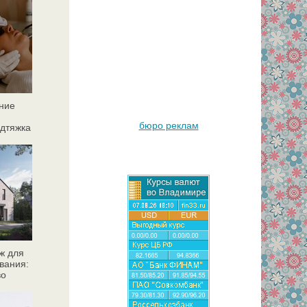
ние
бюро реклам
дтяжка
ж для
вания:
во