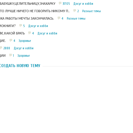
31705
Досуг и хобби
БАБУШКУ,ЦЕЛИТЕЛЬНИЦУ,ЗНАХАРКУ
2
Разные темы
ЧТО ЛУЧШЕ НИЧЕГО НЕ ГОВОРИТЬ НИКОМУ П..
4
Разные темы
ОХА РАБОТЫ МЕЧТЫ ЗАКОНЧИЛАСЬ.
5
Досуг и хобби
ДИОКНИГИ?
4
Досуг и хобби
Е,КАКОЙ БРАТЬ
4
Здоровье
ИЕ.
2888
Досуг и хобби
1
Здоровье
ЦИИ
СОЗДАТЬ НОВУЮ ТЕМУ