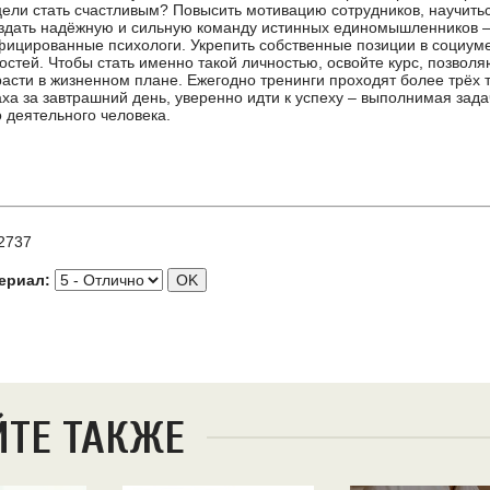
ели стать счастливым? Повысить мотивацию сотрудников, научить
оздать надёжную и сильную команду истинных единомышленников –
фицированные психологи. Укрепить собственные позиции в социуме
остей. Чтобы стать именно такой личностью, освойте курс, позвол
расти в жизненном плане. Ежегодно тренинги проходят более трёх т
аха за завтрашний день, уверенно идти к успеху – выполнимая зада
 деятельного человека.
2737
ериал:
ЙТЕ ТАКЖЕ