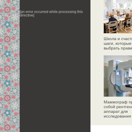
[an error occurred while processing this
directive]
Школа и счаст
шаги, которые
выбрать прав
Маммограф пр
собой рентген
аппарат для
исследования
молочных жел