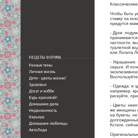
Классические
Чтобы быть у
ставку на ис
придутся мам
- Духи: поду
принимаются 
частности, вы
туалетной во
или Лолита Л
РАЗДЕЛЫ ФОРУМА
- Украшения:
Разные темы
серьги. И по
эксклюзивное
Личная жизнь
Воспользуйте
Дети - цветы жизни!
Здоровье
- Одежда: и з
например, кра
Досуг и хобби
рискуйте, при
Будь красивой!
Домашние дела
- Цветы: неко
же женщины о
Недвижимость
на букеты, не
Карьера
долгожданный
Домашние любимцы
Кстати, сейч
АвтоЛеди
Оригинальны