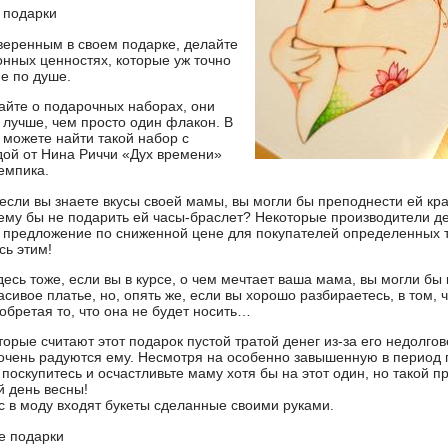
 подарки
веренным в своем подарке, делайте
конных ценностях, которые уж точно
е по душе.
майте о подарочных наборах, они
лучше, чем просто один флакон. В
 можете найти такой набор с
дой от Нина Риччи «Дух времени»
емпика.
 если вы знаете вкусы своей мамы, вы могли бы преподнести ей кр
чему бы не подарить ей часы-браслет? Некоторые производители д
 предложение по сниженной цене для покупателей определенных т
сь этим!
десь тоже, если вы в курсе, о чем мечтает ваша мама, вы могли бы
сивое платье, но, опять же, если вы хорошо разбираетесь, в том, 
обретая то, что она не будет носить…
торые считают этот подарок пустой тратой денег из-за его недолгов
чень радуются ему. Несмотря на особенно завышенную в период 
 поскупитесь и осчастливьте маму хотя бы на этот один, но такой п
 день весны!
ас в моду входят букеты сделанные своими руками.
е подарки