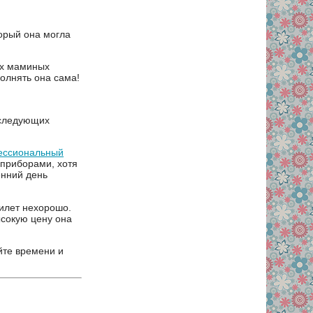
орый она могла
ых маминых
полнять она сама!
 следующих
ессиональный
 приборами, хотя
енний день
билет нехорошо.
ысокую цену она
йте времени и