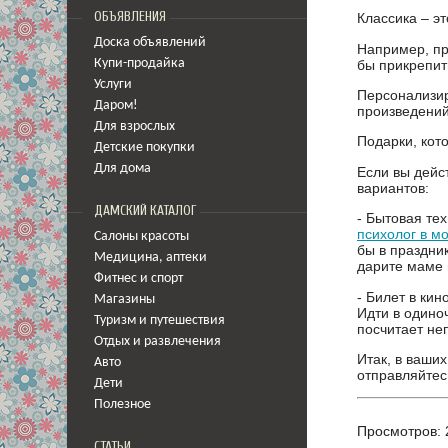
ОБЪЯВЛЕНИЯ
Классика – э
Доска объявлений
Например, пр
бы прикрепит
Купи-продайка
Услуги
Персонализир
Даром!
произведений
Для взрослых
Подарки, кот
Детские покупки
Для дома
Если вы дейс
вариантов:
ДАМСКИЙ КАТАЛОГ
- Бытовая те
психолог в м
Салоны красоты
бы в праздни
Медицина
,
аптеки
дарите маме 
Фитнес и спорт
- Билет в кин
Магазины
Идти в одиноч
Туризм и путешествия
посчитает н
Отдых и развлечения
Итак, в ваши
Авто
отправляйтес
Дети
Полезное
Просмотров: 
СТАТЬИ