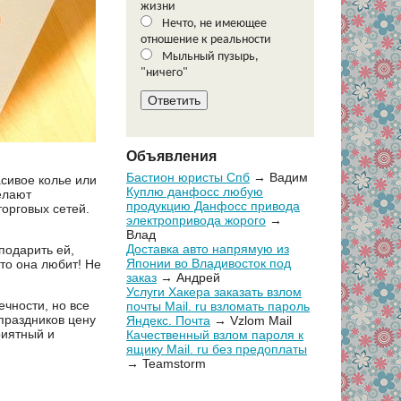
жизни
Нечто, не имеющее
отношение к реальности
Мыльный пузырь,
"ничего"
Объявления
Бастион юристы Спб
→ Вадим
асивое колье или
Куплю данфосс любую
елают
продукцию Данфосс привода
орговых сетей.
электропривода жорого
→
Влад
Доставка авто напрямую из
 подарить ей,
Японии во Владивосток под
что она любит! Не
заказ
→ Андрей
Услуги Хакера заказать взлом
ечности, но все
почты Mail. ru взломать пароль
праздников цену
Яндекс. Почта
→ Vzlom Mail
риятный и
Качественный взлом пароля к
ящику Mail. ru без предоплаты
→ Teamstorm