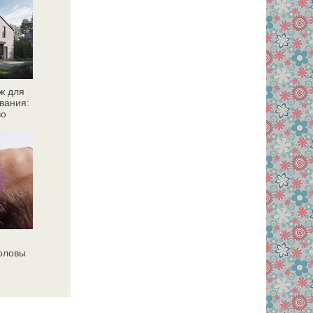
ж для
вания:
во
головы