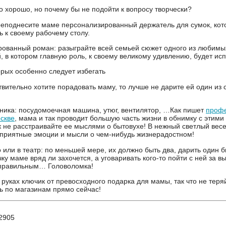
то хорошо, но почему бы не подойти к вопросу творчески?
еподнесите маме персонализированный держатель для сумок, кот
ь к своему рабочему столу.
ованный роман: разыграйте всей семьей сюжет одного из любим
, в котором главную роль, к своему великому удивлению, будет ис
орых особенно следует избегать
твительно хотите порадовать маму, то лучше не дарите ей один из
хника: посудомоечная машина, утюг, вентилятор, …Как пишет
проф
оскве
, мама и так проводит большую часть жизни в обнимку с этими
к не расстраивайте ее мыслями о бытовухе! В нежный светлый вес
приятные эмоции и мысли о чем-нибудь жизнерадостном!
о или в театр: по меньшей мере, их должно быть два, дарить один 
ку маме вряд ли захочется, а уговаривать кого-то пойти с ней за в
еправильным… Головоломка!
х руках ключик от превосходного подарка для мамы, так что не теря
ь по магазинам прямо сейчас!
2905