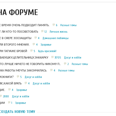
НА ФОРУМЕ
6
Разные темы
Е ВРЕМЯ ОЧЕНЬ ПОДВОДИТ ПАМЯТЬ.
12
Личная жизнь
 ЛИ КТО-ТО ПОСОВЕТОВАТЬ
4
Домашние любимцы
 В СФЕРЕ ЗООЗАЩИТЫ
4
Здоровье
ЛЯ ВТОРОГО МНЕНИЯ.
5
Будь красивой!
РИ ТАТУАЖЕ БРОВЕЙ
31705
Досуг и хобби
БАБУШКУ,ЦЕЛИТЕЛЬНИЦУ,ЗНАХАРКУ
2
Разные темы
ЧТО ЛУЧШЕ НИЧЕГО НЕ ГОВОРИТЬ НИКОМУ П..
4
Разные темы
ОХА РАБОТЫ МЕЧТЫ ЗАКОНЧИЛАСЬ.
5
Досуг и хобби
ДИОКНИГИ?
4
Досуг и хобби
Е,КАКОЙ БРАТЬ
4
Здоровье
ИЕ.
2888
Досуг и хобби
1
Здоровье
ЦИИ
СОЗДАТЬ НОВУЮ ТЕМУ