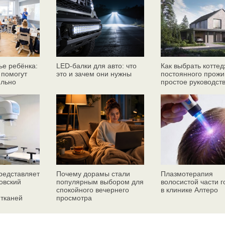
ье ребёнка:
LED-балки для авто: что
Как выбрать коттед
 помогут
это и зачем они нужны
постоянного прожи
ильно
простое руководст
едставляет
Почему дорамы стали
Плазмотерапия
овский
популярным выбором для
волосистой части 
спокойного вечернего
в клинике Алтеро
 тканей
просмотра
ез