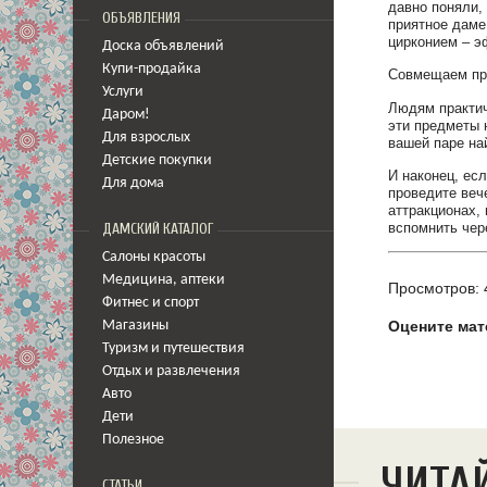
давно поняли,
ОБЪЯВЛЕНИЯ
приятное даме
цирконием – э
Доска объявлений
Купи-продайка
Совмещаем пр
Услуги
Людям практич
Даром!
эти предметы 
Для взрослых
вашей паре на
Детские покупки
И наконец, есл
Для дома
проведите веч
аттракционах,
вспомнить чер
ДАМСКИЙ КАТАЛОГ
Салоны красоты
Медицина
,
аптеки
Просмотров: 
Фитнес и спорт
Оцените мат
Магазины
Туризм и путешествия
Отдых и развлечения
Авто
Дети
Полезное
ЧИТА
СТАТЬИ