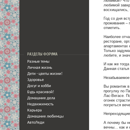
любимой? Что 
любимой завид
восхищались, 
Год со дня вс
проживания – 
отметить.
Наиболее отча
ресторане, ор
апартаментах 
Только задума
РАЗДЕЛЫ ФОРУМА
любите, и зна
Разные темы
И как же тогд
Личная жизнь
Данная статья
Дети - цветы жизни!
Незабываемое 
Здоровье
Досуг и хобби
Вы романтик в
прогулку по П
Будь красивой!
Лас-Вегасе. П
Домашние дела
огонек страсти
Недвижимость
погреться вече
Карьера
Непреходящие 
Домашние любимцы
А почему бы н
АвтоЛеди
вечны… как и 