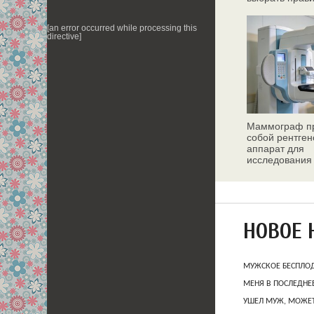
[an error occurred while processing this
directive]
Маммограф пр
собой рентген
аппарат для
исследования
молочных жел
НОВОЕ 
МУЖСКОЕ БЕСПЛОД
МЕНЯ В ПОСЛЕДНЕ
УШЕЛ МУЖ, МОЖЕТ