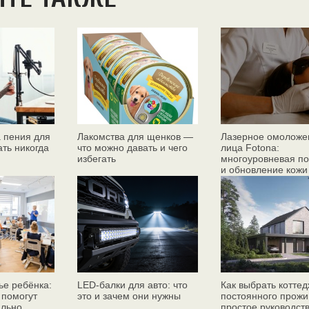
 пения для
Лакомства для щенков —
Лазерное омоложе
ать никогда
что можно давать и чего
лица Fotona:
избегать
многоуровневая по
и обновление кожи
ье ребёнка:
LED-балки для авто: что
Как выбрать коттед
 помогут
это и зачем они нужны
постоянного прожи
ильно
простое руководст