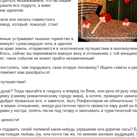
сделать незабываемое, что бы вашей
овали все подруги, а вами
как идеалом.
тречи или начала совместного
повод, который, пожалуй, стоит
янные устраивают пышное торжество в
ганизуют сумасшедшую ночь в царских
на краю земли, отправляются в экзотическое путешествие в малоизучен
йтесь, сейчас вы переживаете важную веху в отношениях с той женщино
чит, такое событие не может пройти незамеченным!
а поступить, чем порадовать свою вторую половинку? Ищите советы и р
 поможет вам разобраться!
путешествие!
 душе? Тогда прыгайте в гондолу и вперед по Вене, или рука об руку оп
арижу (самому романтическому городу мира), а хотите, проведите зажиг
одойдет буквально все, и заметьте, быть Рокфеллером не обязательно.
 в ваших отношениях, иногда достаточно просто провести пару дней на б
рами у костра, попеть песни под гитару и заночевать в туристической па
ценности!
е подарить своей любимой какое-нибудь украшение или дорогие часы? 
настоящая любовь (ну, или почти так же, по мнению великих мудрецов)