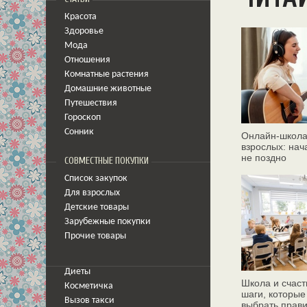
Красота
Здоровье
Мода
Отношения
Комнатные растения
Домашние животные
Путешествия
Гороскоп
Сонник
Онлайн‑школа
взрослых: нач
не поздно
СОВМЕСТНЫЕ ПОКУПКИ
Список закупок
Для взрослых
Детские товары
Зарубежные покупки
Прочие товары
Диеты
Школа и счаст
Косметичка
шаги, которые
Вызов такси
выбрать прав