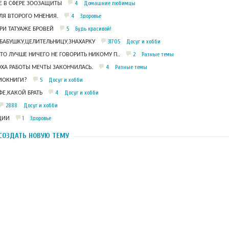
4
Домашние любимцы
 В СФЕРЕ ЗООЗАЩИТЫ
4
Здоровье
ЛЯ ВТОРОГО МНЕНИЯ.
5
Будь красивой!
РИ ТАТУАЖЕ БРОВЕЙ
31705
Досуг и хобби
БАБУШКУ,ЦЕЛИТЕЛЬНИЦУ,ЗНАХАРКУ
2
Разные темы
ЧТО ЛУЧШЕ НИЧЕГО НЕ ГОВОРИТЬ НИКОМУ П..
4
Разные темы
ОХА РАБОТЫ МЕЧТЫ ЗАКОНЧИЛАСЬ.
5
Досуг и хобби
ДИОКНИГИ?
4
Досуг и хобби
Е,КАКОЙ БРАТЬ
2888
Досуг и хобби
1
Здоровье
ЦИИ
СОЗДАТЬ НОВУЮ ТЕМУ