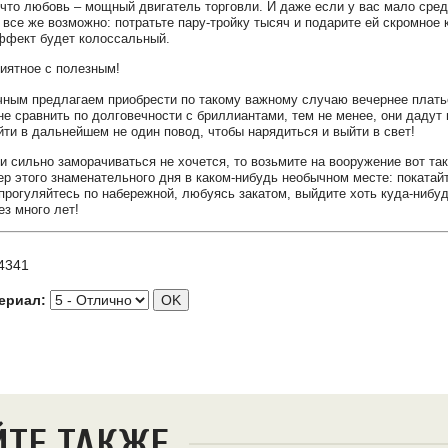
 что любовь – мощный двигатель торговли. И даже если у вас мало сред
 все же возможно: потратьте пару-тройку тысяч и подарите ей скромное 
ффект будет колоссальный.
иятное с полезным!
ным предлагаем приобрести по такому важному случаю вечернее платье
не сравнить по долговечности с бриллиантами, тем не менее, они дадут
йти в дальнейшем не один повод, чтобы нарядиться и выйти в свет!
и сильно заморачиваться не хочется, то возьмите на вооружение вот так
ер этого знаменательного дня в каком-нибудь необычном месте: покатай
 прогуляйтесь по набережной, любуясь закатом, выйдите хоть куда-нибуд
ез много лет!
4341
ериал:
ЙТЕ ТАКЖЕ