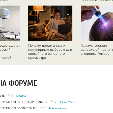
едставляет
Почему дорамы стали
Плазмотерапия
овский
популярным выбором для
волосистой части 
спокойного вечернего
в клинике Алтеро
 тканей
просмотра
ез
НА ФОРУМЕ
5
Здоровье
ИЕ.
6
Разные темы
Е ВРЕМЯ ОЧЕНЬ ПОДВОДИТ ПАМЯТЬ.
12
Личная жизнь
 ЛИ КТО-ТО ПОСОВЕТОВАТЬ