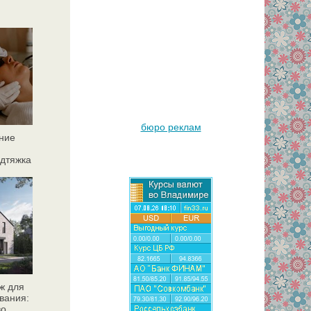
бюро реклам
ние
дтяжка
ж для
вания:
во