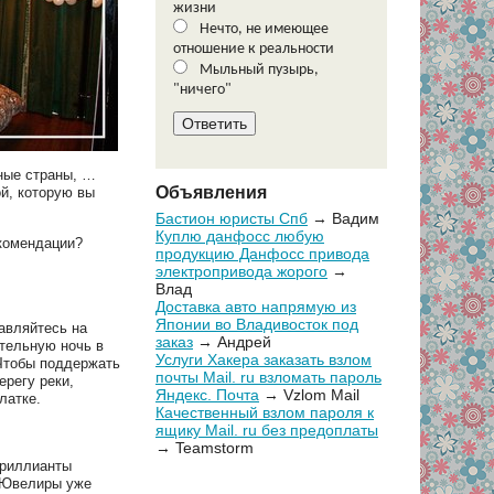
жизни
Нечто, не имеющее
отношение к реальности
Мыльный пузырь,
"ничего"
ные страны, …
Объявления
й, которую вы
Бастион юристы Спб
→ Вадим
Куплю данфосс любую
екомендации?
продукцию Данфосс привода
электропривода жорого
→
Влад
Доставка авто напрямую из
Японии во Владивосток под
равляйтесь на
заказ
→ Андрей
ательную ночь в
Услуги Хакера заказать взлом
 Чтобы поддержать
почты Mail. ru взломать пароль
ерегу реки,
Яндекс. Почта
→ Vzlom Mail
латке.
Качественный взлом пароля к
ящику Mail. ru без предоплаты
→ Teamstorm
Бриллианты
. Ювелиры уже