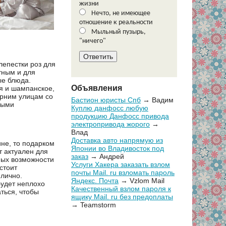
жизни
Нечто, не имеющее
отношение к реальности
Мыльный пузырь,
"ничего"
лепестки роз для
тным и для
ые блюда.
Объявления
я и шампанское,
ерним улицам со
Бастион юристы Спб
→ Вадим
ными
Куплю данфосс любую
продукцию Данфосс привода
электропривода жорого
→
Влад
Доставка авто напрямую из
ине, то подарком
Японии во Владивосток под
т актуален для
заказ
→ Андрей
ных возможности
Услуги Хакера заказать взлом
стоит
почты Mail. ru взломать пароль
 лично.
Яндекс. Почта
→ Vzlom Mail
Будет неплохо
Качественный взлом пароля к
ться, чтобы
ящику Mail. ru без предоплаты
→ Teamstorm