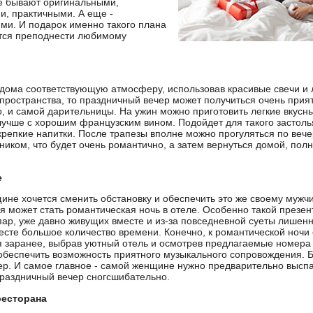
е бывают оригинальными,
и, практичными. А еще -
ми. И подарок именно такого плана
тся преподнести любимому
 дома соответствующую атмосферу, использовав красивые свечи и 
ространства, то праздничный вечер может получиться очень прия
, и самой дарительницы. На ужин можно приготовить легкие вкусн
лучше с хорошим французским вином. Подойдет для такого застоль
 крепкие напитки. После трапезы вполне можно прогуляться по веч
ником, что будет очень романтично, а затем вернуться домой, пол
е
ине хочется сменить обстановку и обеспечить это же своему мужч
я может стать романтическая ночь в отеле. Особенно такой презен
пар, уже давно живущих вместе и из-за повседневной суеты лишен
есте большое количество времени. Конечно, к романтической ночи 
я заранее, выбрав уютный отель и осмотрев предлагаемые номера
беспечить возможность приятного музыкального сопровождения. 
ер. И самое главное - самой женщине нужно предварительно выспа
праздничный вечер сногсшибательно.
ресторана