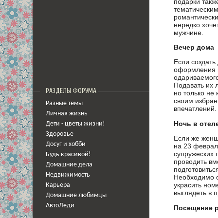
подарки такж
тематическим
романтически
нередко хоче
мужчине.
Вечер дома
Если создать
оформления п
одариваемого
Подавать их 
РАЗДЕЛЫ ФОРУМА
но только не
своим избран
Разные темы
впечатлений.
Личная жизнь
Ночь в отел
Дети - цветы жизни!
Здоровье
Если же женщ
Досуг и хобби
на 23 феврал
супружеских 
Будь красивой!
проводить вм
Домашние дела
подготовитьс
Недвижимость
Необходимо о
украсить ном
Карьера
выглядеть в 
Домашние любимцы
АвтоЛеди
Посещение 