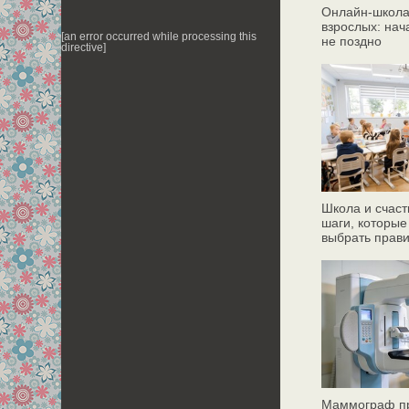
Онлайн‑школа
взрослых: нач
[an error occurred while processing this
не поздно
directive]
Школа и счаст
шаги, которые
выбрать прав
Маммограф пр