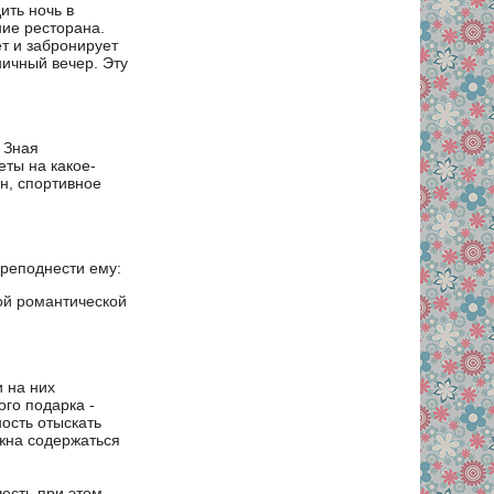
ить ночь в
ие ресторана.
т и забронирует
ничный вечер. Эту
 Зная
ты на какое-
н, спортивное
преподнести ему:
ой романтической
 на них
го подарка -
ость отыскать
лжна содержаться
есть при этом