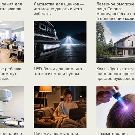
 пения для
Лакомства для щенков —
Лазерное омоложе
ать никогда
что можно давать и чего
лица Fotona:
избегать
многоуровневая по
и обновление кожи
ье ребёнка:
LED-балки для авто: что
Как выбрать коттед
 помогут
это и зачем они нужны
постоянного прожи
ильно
простое руководст
едставляет
Почему дорамы стали
Плазмотерапия