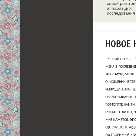
собой рентген
аппарат для
исследования
молочных жел
НОВОЕ 
ЯКІСНИЙ ПРОКСІ
МЕНЯ В ПОСЛЕДНЕ
УШЕЛ МУЖ, МОЖЕТ
О МОШЕННИЧЕСТВЕ
РЕПРОДУКТОЛОГ Д
ОБЕЗБОЛИВАНИЕ П
ПОМОГИТЕ НАЙТИ 
СЧИТАЕТЕ ЛИ ВЫ, 
МНЕ КАЖЕТСЯ, ЭП
ГДЕ СЛУШАЕТЕ АУ
РАСТВОРИМЫЙ КОФ