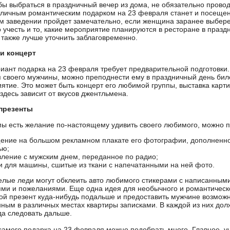
бы выбраться в праздничный вечер из дома, не обязательно провод
тличным романтическим подарком на 23 февраля станет и посещен
м заведении пройдет замечательно, если женщина заранее выбере
о учесть и то, какие мероприятие планируются в ресторане в празд
акже лучше уточнить заблаговременно.
и концерт
иант подарка на 23 февраля требует предварительной подготовки.
 своего мужчины, можно преподнести ему в праздничный день биле
ятие. Это может быть концерт его любимой группы, выставка карти
здесь зависит от вкусов джентльмена.
презенты
мы есть желание по-настоящему удивить своего любимого, можно 
ение на большом рекламном плакате его фотографии, дополненн
ью;
вление с мужским днем, переданное по радио;
и для машины, сшитые из ткани с напечатанными на ней фото.
лые леди могут обклеить авто любимого стикерами с написанными
ми и пожеланиями. Еще одна идея для необычного и романтическо
ой презент куда-нибудь подальше и предоставить мужчине возможн
нным в различных местах квартиры записками. В каждой из них до
да следовать дальше.
самого подарка на 23 февраля можно подобрать много. Главное, уч