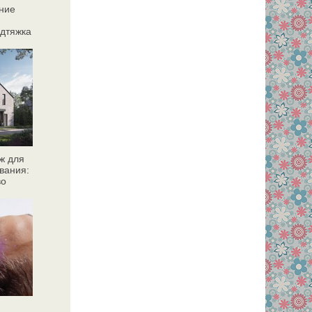
ние
дтяжка
ж для
вания:
во