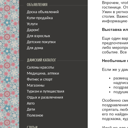
Впрочем, что
ОБЪЯВЛЕНИЯ
гостинице. О
Ужин в уютно
Доска объявлений
столик. Важн
Купи-продайка
информацию т
Услуги
Выставка ил
Даром!
Для взрослых
Еще один вар
Детские покупки
предпочтения
либо меропри
Для дома
событие. Все 
ДАМСКИЙ КАТАЛОГ
Необычные 
Салоны красоты
Если же у да
Медицина
,
аптеки
размещ
Фитнес и спорт
надпис
Магазины
поздра
подушк
Туризм и путешествия
Отдых и развлечения
Особенно сме
Авто
поздравления
спрятать люб
Дети
его по найде
Полезное
подсказка, ку
СТАТЬИ
Идей же для 