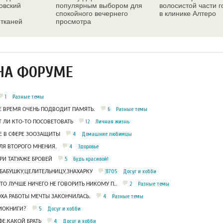
овский
популярным выбором для
волосистой части 
спокойного вечернего
в клинике Алтеро
 тканей
просмотра
ез
НА ФОРУМЕ
1
Разные темы
6
Разные темы
Е ВРЕМЯ ОЧЕНЬ ПОДВОДИТ ПАМЯТЬ.
12
Личная жизнь
 ЛИ КТО-ТО ПОСОВЕТОВАТЬ
4
Домашние любимцы
 В СФЕРЕ ЗООЗАЩИТЫ
4
Здоровье
ЛЯ ВТОРОГО МНЕНИЯ.
5
Будь красивой!
РИ ТАТУАЖЕ БРОВЕЙ
31705
Досуг и хобби
БАБУШКУ,ЦЕЛИТЕЛЬНИЦУ,ЗНАХАРКУ
2
Разные темы
ЧТО ЛУЧШЕ НИЧЕГО НЕ ГОВОРИТЬ НИКОМУ П..
4
Разные темы
ОХА РАБОТЫ МЕЧТЫ ЗАКОНЧИЛАСЬ.
5
Досуг и хобби
ДИОКНИГИ?
4
Досуг и хобби
Е,КАКОЙ БРАТЬ