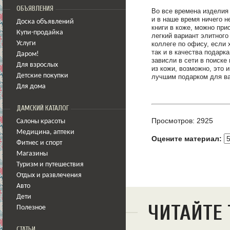
ОБЪЯВЛЕНИЯ
Во все времена изделия 
и в наше время ничего н
Доска объявлений
книги в коже, можно при
Купи-продайка
легкий вариант элитного
Услуги
коллеге по офису, если 
так и в качества подарк
Даром!
зависли в сети в поиске
Для взрослых
из кожи, возможно, это и
Детские покупки
лучшим подарком для ва
Для дома
ДАМСКИЙ КАТАЛОГ
Просмотров: 2925
Салоны красоты
Медицина
,
аптеки
Оцените материал:
Фитнес и спорт
Магазины
Туризм и путешествия
Отдых и развлечения
Авто
Дети
ЧИТАЙТЕ
Полезное
СТАТЬИ