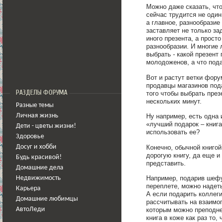
Можно даже сказать, чт
сейчас трудится не один
а главное, разнообразие
заставляет не только за
иного презента, а просто
разнообразии. И многие 
выбрать - какой презент
молодоженов, а что по
Вот и растут ветки фору
продавцы магазинов пода
РАЗДЕЛЫ ФОРУМА
того чтобы выбрать през
нескольких минут.
Разные темы
Личная жизнь
Ну например, есть одна 
«лучший подарок – книга
Дети - цветы жизни!
использовать ее?
Здоровье
Конечно, обычной книгой
Досуг и хобби
дорогую книгу, да еще и
Будь красивой!
представить.
Домашние дела
Например, подарив шефу
Недвижимость
переплете, можно надеть
Карьера
А если подарить коллеги
Домашние любимцы
рассчитывать на взаимо
АвтоЛеди
которым можно преподнес
книга в коже как раз то, 