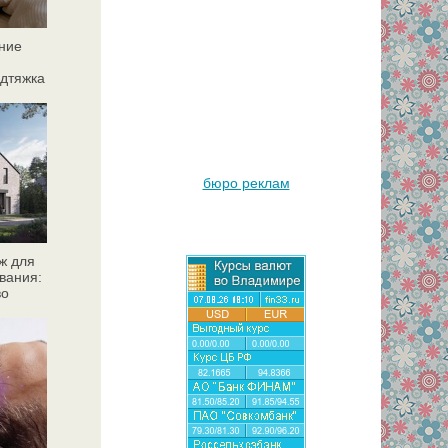
ние
дтяжка
бюро реклам
ж для
вания:
во