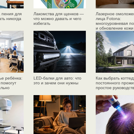
 пения для
Лакомства для щенков —
Лазерное омоложе
ать никогда
что можно давать и чего
лица Fotona:
избегать
многоуровневая по
и обновление кожи
ье ребёнка:
LED-балки для авто: что
Как выбрать коттед
 помогут
это и зачем они нужны
постоянного прожи
ильно
простое руководст