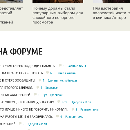
едставляет
Почему дорамы стали
Плазмотерапия
овский
популярным выбором для
волосистой части 
спокойного вечернего
в клинике Алтеро
 тканей
просмотра
ез
НА ФОРУМЕ
6
Разные темы
Е ВРЕМЯ ОЧЕНЬ ПОДВОДИТ ПАМЯТЬ.
12
Личная жизнь
 ЛИ КТО-ТО ПОСОВЕТОВАТЬ
4
Домашние любимцы
 В СФЕРЕ ЗООЗАЩИТЫ
4
Здоровье
ЛЯ ВТОРОГО МНЕНИЯ.
5
Будь красивой!
РИ ТАТУАЖЕ БРОВЕЙ
31705
Досуг и хобби
БАБУШКУ,ЦЕЛИТЕЛЬНИЦУ,ЗНАХАРКУ
2
Разные темы
ЧТО ЛУЧШЕ НИЧЕГО НЕ ГОВОРИТЬ НИКОМУ П..
4
Разные темы
ОХА РАБОТЫ МЕЧТЫ ЗАКОНЧИЛАСЬ.
5
Досуг и хобби
ДИОКНИГИ?