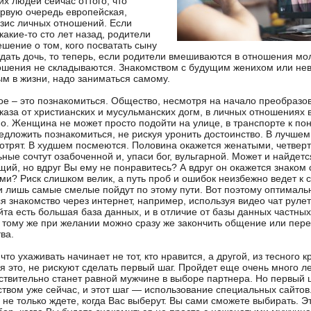
их людей сейчас оттого, что
первую очередь европейская,
зис личных отношений. Если
акие-то сто лет назад, родители
шение о том, кого посватать сыну
тдать дочь, то теперь, если родители вмешиваются в отношения мол
ошения не складываются. Знакомством с будущим женихом или нев
м в жизни, надо заниматься самому.
е – это познакомиться. Общество, несмотря на начало преобразо
тказа от христианских и мусульманских догм, в личных отношениях 
о. Женщина не может просто подойти на улице, в транспорте к п
едложить познакомиться, не рискуя уронить достоинство. В лучшем
отрят. В худшем посмеются. Половина окажется женатыми, четве
ные сочтут озабоченной и, упаси бог, вульгарной. Может и найдетс
ий, но вдруг Вы ему не понравитесь? А вдруг он окажется знаком
ми? Риск слишком велик, а путь проб и ошибок неизбежно ведет к
и лишь самые смелые пойдут по этому пути. Вот поэтому оптимал
я знакомство через интернет, например, используя видео чат рулет
йта есть большая база данных, и в отличие от базы данных частных 
 К тому же при желании можно сразу же закончить общение или пер
ва.
 что ухаживать начинает не тот, кто нравится, а другой, из тесного 
я это, не рискуют сделать первый шаг. Пройдет еще очень много ле
твительно станет равной мужчине в выборе партнера. Но первый ш
твом уже сейчас, и этот шаг — использование специальных сайтов
 не только ждете, когда Вас выберут. Вы сами сможете выбирать. Э