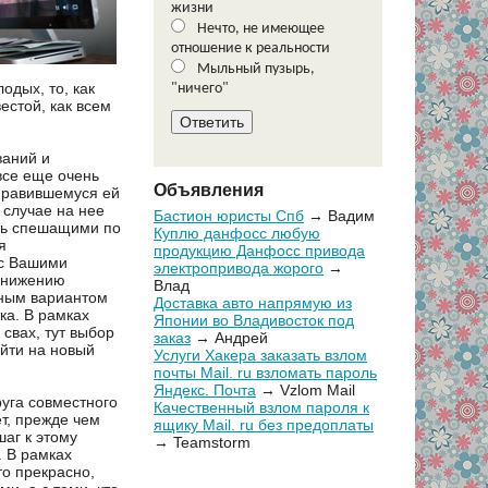
жизни
Нечто, не имеющее
отношение к реальности
Мыльный пузырь,
одых, то, как
"ничего"
естой, как всем
ваний и
все еще очень
Объявления
онравившемуся ей
 случае на нее
Бастион юристы Спб
→ Вадим
рть спешащими по
Куплю данфосс любую
я
продукцию Данфосс привода
 с Вашими
электропривода жорого
→
 снижению
Влад
ьным вариантом
Доставка авто напрямую из
ка. В рамках
Японии во Владивосток под
свах, тут выбор
заказ
→ Андрей
ейти на новый
Услуги Хакера заказать взлом
почты Mail. ru взломать пароль
Яндекс. Почта
→ Vzlom Mail
круга совместного
Качественный взлом пароля к
т, прежде чем
ящику Mail. ru без предоплаты
аг к этому
→ Teamstorm
. В рамках
то прекрасно,