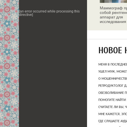
Маммограф пр
[an error occurred while processing this
собой рентген
directive]
аппарат для
исследования
молочных жел
НОВОЕ 
МЕНЯ В ПОСЛЕДНЕ
УШЕЛ МУЖ, МОЖЕТ
О МОШЕННИЧЕСТВЕ
РЕПРОДУКТОЛОГ Д
ОБЕЗБОЛИВАНИЕ П
ПОМОГИТЕ НАЙТИ 
СЧИТАЕТЕ ЛИ ВЫ, 
МНЕ КАЖЕТСЯ, ЭП
ГДЕ СЛУШАЕТЕ АУ