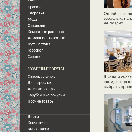
Красота
Онлайн‑школа
Здоровье
взрослых: нач
Мода
не поздно
Отношения
Комнатные растения
Домашние животные
Путешествия
Гороскоп
Сонник
СОВМЕСТНЫЕ ПОКУПКИ
Школа и счаст
Список закупок
шаги, которые
Для взрослых
выбрать прав
Детские товары
Зарубежные покупки
Прочие товары
Диеты
Косметичка
Вызов такси