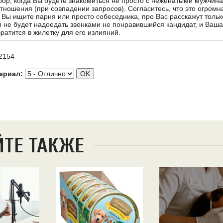
бор, когда Вы будете знакомиться не просто с неженатыми мужчинам
отношения (при совпадении запросов). Согласитесь, что это огромн
о Вы ищите парня или просто собеседника, про Вас расскажут тольк
м не будет надоедать звонками не понравившийся кандидат, и Ваш
ратится в жилетку для его излияний.
2154
ериал:
ЙТЕ ТАКЖЕ