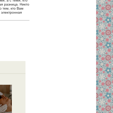
и, а с теми, кто
ая разница. Никто
о тем, кто Вам
а электронная