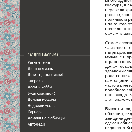
много одинок
культура, в 
пережила кри
раньше, еще к
принимали ре
или за кого о
правило, отн
самым главны
Самое сложно
частичного о
патриархальн
РАЗДЕЛЫ ФОРУМА
мужчине и пр
странно посм
Разные темы
делам, осталь
Личная жизнь
здравомыслящ
Дети - цветы жизни!
родственника
самооценки, 
Здоровье
часто являетс
Досуг и хобби
подобного са
Будь красивой!
есть всегда.
этап знакомст
Домашние дела
Недвижимость
Бывает и так,
Карьера
общения, вид
женщина дейс
Домашние любимцы
сделан общес
АвтоЛеди
видеочата Вы