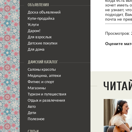
когда есть вы
хочет иметь 
ОБЪЯВЛЕНИЯ
не узнает, чт
Доска объявлений
подходит, Ва
почта не прев
Купи-продайка
Услуги
Даром!
Просмотров: 
Для взрослых
Оцените мат
Детские покупки
Для дома
ДАМСКИЙ КАТАЛОГ
Салоны красоты
Медицина
,
аптеки
ЧИТА
Фитнес и спорт
Магазины
Туризм и путешествия
Отдых и развлечения
Авто
Дети
Полезное
СТАТЬИ