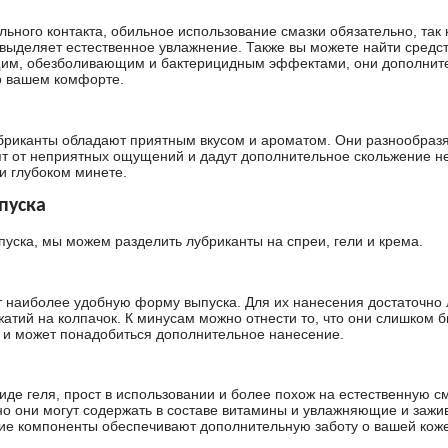
льного контакта, обильное использование смазки обязательно, так 
 выделяет естественное увлажнение. Также вы можете найти средст
им, обезболивающим и бактерицидным эффектами, они дополнит
о вашем комфорте.
риканты обладают приятным вкусом и ароматом. Они разнообраз
ят от неприятных ощущений и дадут дополнительное скольжение н
и глубоком минете.
пуска
уска, мы можем разделить лубриканты на спреи, гели и крема.
 наиболее удобную форму выпуска. Для их нанесения достаточно 
жатий на колпачок. К минусам можно отнести то, что они слишком 
 и может понадобиться дополнительное нанесение.
иде геля, прост в использовании и более похож на естественную см
о они могут содержать в составе витамины и увлажняющие и заж
кие компоненты обеспечивают дополнительную заботу о вашей коже