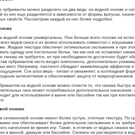
е лубриканты можно разделить на два вида: на водной основе и си
й из них еще разделяется в зависимости от формы выпуска, назнач
ых свойств. Рассмотрим каждый из них более подробно.
снове
а водной основе универсальны. Они больше всего похожи на естес
 всех видов секса и их можно использовать совместно с игрушками 
ми. Жидкая текстура обеспечит оптимальное скольжение и при это
кать одежду или постельное белье, так как они не оставляют никак
ю смазку не требуется, но при необходимости достаточно будет об
остав лубрикантов часто входят компоненты, дополнительно ухажи
ых мест. Например, пантенол обладает заживляющим эффектом и
ощущения. Сок алоэ вера - питает и увлажняет, а коллоидная фо
родным антисептиком и обеспечивает защиту от микроорганизмов.
брикантов на водной основе можно отнести то, что смазка быстро 
длительных ласк может потребоваться дополнительное нанесение. А
ходит для использования в ванне или бассейне так как при контакте
ся.
вой основе
а силиконовой основе имеют более густую, плотную текстуру. По с
ками они обеспечивают более длительное скольжение и не требу
ого нанесения во время игр. Также, в отличие от водных смазок в
их в ванной, джакузи или бассейне. Силикон не растворяется в вод