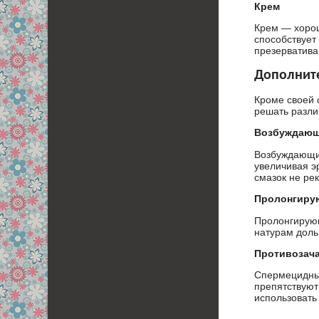
Крем
Крем — хорош
способствует
презерватива
Дополнит
Кроме своей 
решать разли
Возбуждаю
Возбуждающие
увеличивая э
смазок не ре
Пролонгиру
Пролонгирующ
натурам доль
Противозач
Спермецидны
препятствуют
использовать