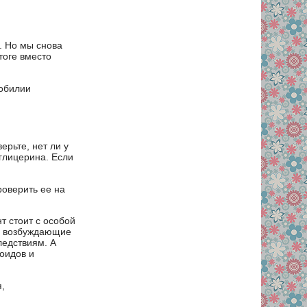
. Но мы снова
тоге вместо
зобилии
ерьте, нет ли у
глицерина. Если
роверить ее на
т стоит с особой
р, возбуждающие
ледствиям. А
оидов и
,