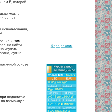
ином Е, которой
также можно
ли ее нет
е использования,
е.
ования интим
еально найти
бюро реклам
но изучать
казано, лучше
 масляной основе
 при недостатке
и на возможную