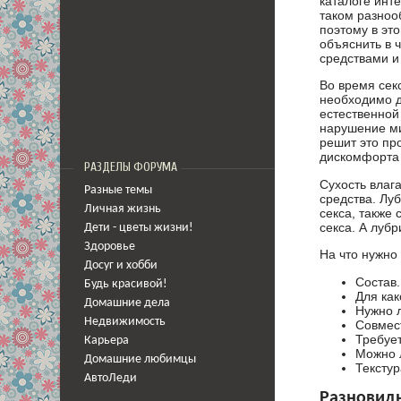
каталоге инт
таком разнооб
поэтому в эт
объяснить в 
средствами и
Во время сек
необходимо д
естественной 
нарушение ми
решит это про
дискомфорта 
РАЗДЕЛЫ ФОРУМА
Сухость влаг
Разные темы
средства. Лу
Личная жизнь
секса, также
секса. А луб
Дети - цветы жизни!
Здоровье
На что нужно
Досуг и хобби
Состав.
Будь красивой!
Для как
Домашние дела
Нужно 
Недвижимость
Совмест
Требуе
Карьера
Можно л
Домашние любимцы
Текстур
АвтоЛеди
Разновид