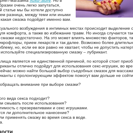
ернет-магазина
Xoxo-Store
. Но в
разии очень легко запутаться,
ой статье мы бы хотели доступно
чем разница, между теми или иными
 какая смазка подойдет именно вам.
суального возбуждения в интимных местах происходит выделение с
ля комфорта, а также во избежание травм. Но иногда случается так
смазки недостаточно. На это может влиять множество факторов, так
крофлоры, прием лекарств и так далее. Возможно более длитель
блему, но, если ее все равно не хватает, чтобы не допустить натер
используйте специализированную смазку – лубрикант.
алища является не единственной причиной, по которой стоит прио
бриканты отлично подойдут для использования секс-игрушек, во вр
 сейчас можно найти большой выбор съедобных смазок для массажа
риканты с пролонгирующим эффектом помогут вам дольше не сойти
 обращать внимание при выборе смазки?
ого вида секса подходит?
ли смывать после использования?
имость с презервативами и секс игрушками.
тся ли дополнительное нанесение?
и применять смазку во время секса в воде.
а.
ности