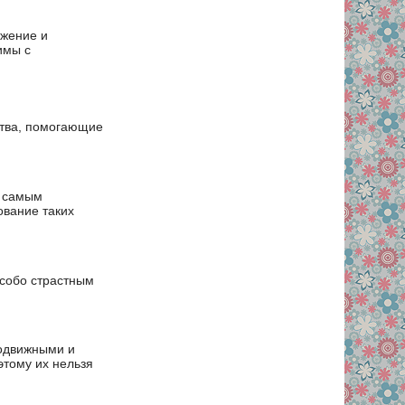
ьжение и
имы с
ства, помогающие
м самым
ование таких
особо страстным
одвижными и
этому их нельзя