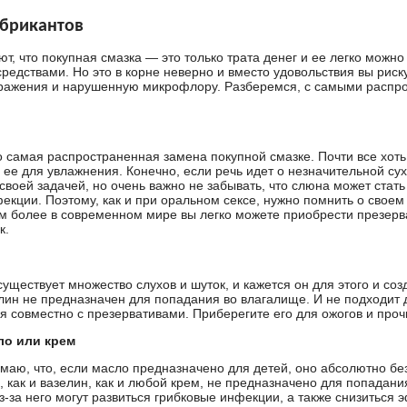
убрикантов
т, что покупная смазка — это только трата денег и ее легко можно
редствами. Но это в корне неверно и вместо удовольствия вы риск
дражения и нарушенную микрофлору. Разберемся, с самыми распр
о самая распространенная замена покупной смазке. Почти все хоть 
 ее для увлажнения. Конечно, если речь идет о незначительной сух
 своей задачей, но очень важно не забывать, что слюна может стат
екции. Поэтому, как и при оральном сексе, нужно помнить о своем
ем более в современном мире вы легко можете приобрести презерв
к.
уществует множество слухов и шуток, и кажется он для этого и соз
лин не предназначен для попадания во влагалище. И не подходит 
я совместно с презервативами. Приберегите его для ожогов и проч
ло или крем
маю, что, если масло предназначено для детей, оно абсолютно бе
, как и вазелин, как и любой крем, не предназначено для попадани
з-за него могут развиться грибковые инфекции, а также снизиться 