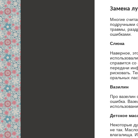
Замена л
Многие считаю
подручными с
травмы, раз
ошибками.
Слюна
Наверное, эт
использовали
справится со
передачи инф
рисковать. Т
оральных лас
Вазилин
Про вазелин с
ошибка. Вазе
использовани
Детское мас
Некоторые ду
не так. Масло
влагалища. И