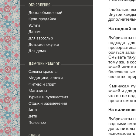
ОБЪЯВЛЕНИЯ
Глобально вс
Доска объявлений
Внутри кажды
дополнительн
Купи-продайка
Услуги
На водной о
Даром!
Лубриканты н
Для взрослых
подходят для
Детские покупки
презерватива
Для дома
бояться запач
Смывать таку
тому же, в с
ДАМСКИЙ КАТАЛОГ
кожей интимн
болезненные 
Салоны красоты
является при
Медицина
,
аптеки
Фитнес и спорт
К минусам лу
кожей и для 
Магазины
что он не под
Туризм и путешествия
просто смоет
Отдых и развлечения
На силиконо
Авто
Дети
Лубриканты н
Полезное
водными смаз
дополнительн
использовать 
СТАТЬИ