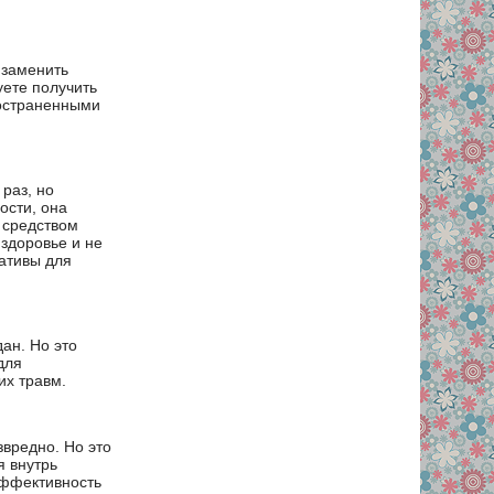
 заменить
уете получить
остраненными
раз, но
ости, она
ь средством
 здоровье и не
ативы для
дан. Но это
для
их травм.
звредно. Но это
я внутрь
эффективность