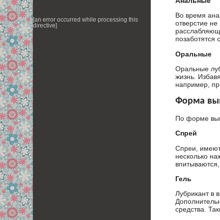
Анальные
Во время ана
[an error occurred while processing this
отверстие не
directive]
расслабляющ
позаботятся 
Оральные
Оральные луб
жизнь. Избав
например, пр
Форма вы
По форме вып
Спрей
Спреи, имеют
несколько на
впитываются,
Гель
Лубрикант в в
Дополнительн
средства. Та