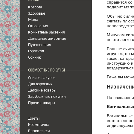
справится со
подарит мягк
Красота
Здоровье
Обычно силик
Мода
считать плюс
непосредстве
Отношения
Комнатные растения
Минусом сили
Домашние животные
но это легко 
Путешествия
Раньше счита
Гороскоп
игрушек, но 
Сонник
такие, котор
инструкцию и
воздержаться
СОВМЕСТНЫЕ ПОКУПКИ
Реже вы може
Список закупок
Для взрослых
Назначен
Детские товары
Зарубежные покупки
По назначени
Прочие товары
Вагинальны
Вагинальные 
Диеты
естественног
индивидуальн
Косметичка
Вызов такси