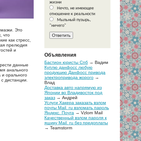
жизни
Нечто, не имеющее
отношение к реальности
Мыльный пузырь,
"ничего"
мазки. Это
, что
ие как стресс,
ная прелюдия
тостей и
Объявления
Бастион юристы Спб
→ Вадим
брести данные
Куплю данфосс любую
емя анального
продукцию Данфосс привода
 и орального
электропривода жорого
→
 с дистанции.
Влад
Доставка авто напрямую из
Японии во Владивосток под
заказ
→ Андрей
Услуги Хакера заказать взлом
почты Mail. ru взломать пароль
Яндекс. Почта
→ Vzlom Mail
Качественный взлом пароля к
ящику Mail. ru без предоплаты
→ Teamstorm