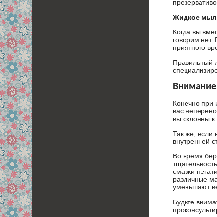
презервативо
Жидкое мыл
Когда вы вме
говорим нет.
приятного вр
Правильный л
специализиро
Внимание
Конечно при 
вас неперено
вы склонны к
Так же, если
внутренней с
Во время бер
тщательность
смазки негат
различные ма
уменьшают ве
Будьте внимат
проконсультир