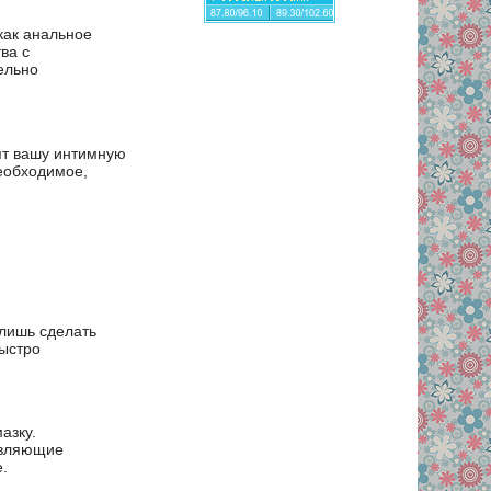
как анальное
ва с
ельно
ят вашу интимную
еобходимое,
лишь сделать
быстро
азку.
ивляющие
.