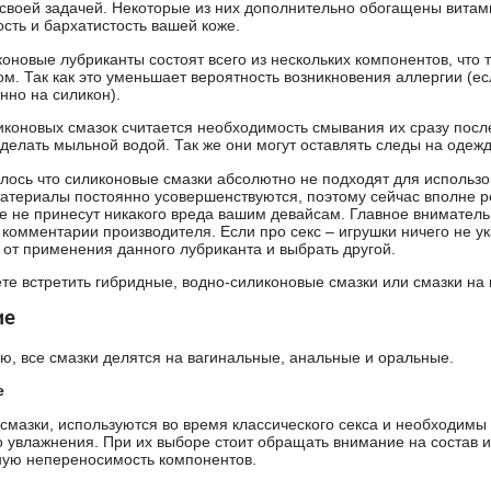
 своей задачей. Некоторые из них дополнительно обогащены витам
ость и бархатистость вашей коже.
оновые лубриканты состоят всего из нескольких компонентов, что 
ом. Так как это уменьшает вероятность возникновения аллергии (ес
нно на силикон).
коновых смазок считается необходимость смывания их сразу посл
сделать мыльной водой. Так же они могут оставлять следы на одежд
лось что силиконовые смазки абсолютно не подходят для использ
материалы постоянно усовершенствуются, поэтому сейчас вполне р
ые не принесут никакого вреда вашим девайсам. Главное вниматель
 комментарии производителя. Если про секс – игрушки ничего не у
 от применения данного лубриканта и выбрать другой.
те встретить гибридные, водно-силиконовые смазки или смазки на
ие
ю, все смазки делятся на вагинальные, анальные и оральные.
е
смазки, используются во время классического секса и необходимы
о увлажнения. При их выборе стоит обращать внимание на состав 
ую непереносимость компонентов.