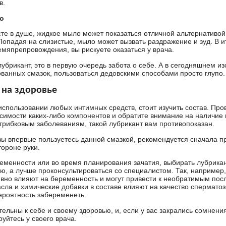
в.
о
сте в душе, жидкое мыло может показаться отличной альтернативой
 Попадая на слизистые, мыло может вызвать раздражение и зуд. В и
емяпрепровождения, вы рискуете оказаться у врача.
убрикант, это в первую очередь забота о себе. А в сегодняшнем и
ванных смазок, пользоваться дедовскими способами просто глупо.
 на здоровье
использовании любых интимных средств, стоит изучить состав. Пров
симости каких-либо компонентов и обратите внимание на наличие 
 грибковым заболеваниям, такой лубрикант вам противопоказан.
 вы впервые пользуетесь данной смазкой, рекомендуется сначала п
тороне руки.
еменности или во время планирования зачатия, выбирать лубрикан
ю, а лучше проконсультироваться со специалистом. Так, наприме
ивно влияют на беременность и могут привести к необратимым пос
сла и химические добавки в составе влияют на качество сперматоз
роятность забеременеть.
ельны к себе и своему здоровью, и, если у вас закрались сомнения
уйтесь у своего врача.