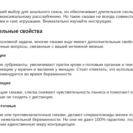
ий выбор для анального секса, он обеспечивает длительное скол
 максимальному расслаблению. Но такие смазки не всегда совмест
ми и секс игрушками. Внимательно изучайте инструкцию.
ельные свойства
основной задачи, многие смазки еще имеют дополнительные свой
чные вопросы, связанные с вашей интимной жизнью.
щие
 лубриканты, увеличивают приток крови к половым органам и те
рекцию у мужчин и желание у женщин. Стоит отметить, что использ
комендуется во время беременности.
ющие
ие смазки, слегка снижают чувствительность пениса и помогают 
ше не сходить с дистанции.
аточные
е или противозачаточные смазки, делают сперматозоиды менее п
 нежелательной беременности. Но они не дают 100% гарантию, по
 как единственную меру контрацепции.