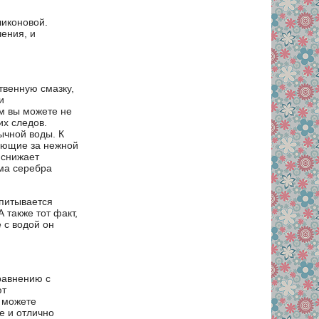
ликоновой.
ения, и
твенную смазку,
и
м вы можете не
их следов.
ычной воды. К
вающие за нежной
 снижает
рма серебра
впитывается
 также тот факт,
 с водой он
равнению с
ют
ы можете
е и отлично