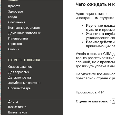
Чего ожидать и 
Красота
Здоровье
Адаптация к жизни в н
Мода
иностранным студента
Отношения
Изучение языка
Комнатные растения
музыки и просмо
Участие в клуба
Домашние животные
установлении св
Путешествия
Взаимодействи
Гороскоп
принимающих сем
Сонник
Учеба в школах США д
только развить важные
СОВМЕСТНЫЕ ПОКУПКИ
сложной, но с правил
достигнуть успеха в а
Список закупок
Для взрослых
Не упустите возможнос
прекрасной стране с р
Детские товары
Зарубежные покупки
Прочие товары
Просмотров: 414
Оцените материал:
Диеты
Косметичка
Вызов такси