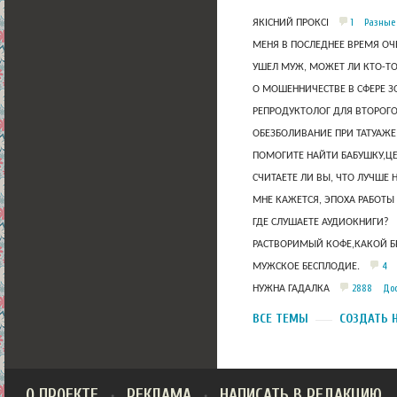
1
Разные
ЯКІСНИЙ ПРОКСІ
МЕНЯ В ПОСЛЕДНЕЕ ВРЕМЯ ОЧ
УШЕЛ МУЖ, МОЖЕТ ЛИ КТО-Т
О МОШЕННИЧЕСТВЕ В СФЕРЕ 
РЕПРОДУКТОЛОГ ДЛЯ ВТОРОГО
ОБЕЗБОЛИВАНИЕ ПРИ ТАТУАЖЕ
ПОМОГИТЕ НАЙТИ БАБУШКУ,Ц
СЧИТАЕТЕ ЛИ ВЫ, ЧТО ЛУЧШЕ 
МНЕ КАЖЕТСЯ, ЭПОХА РАБОТЫ
ГДЕ СЛУШАЕТЕ АУДИОКНИГИ?
РАСТВОРИМЫЙ КОФЕ,КАКОЙ Б
4
МУЖСКОЕ БЕСПЛОДИЕ.
2888
Дос
НУЖНА ГАДАЛКА
ВСЕ ТЕМЫ
СОЗДАТЬ 
О ПРОЕКТЕ
РЕКЛАМА
НАПИСАТЬ В РЕДАКЦИЮ