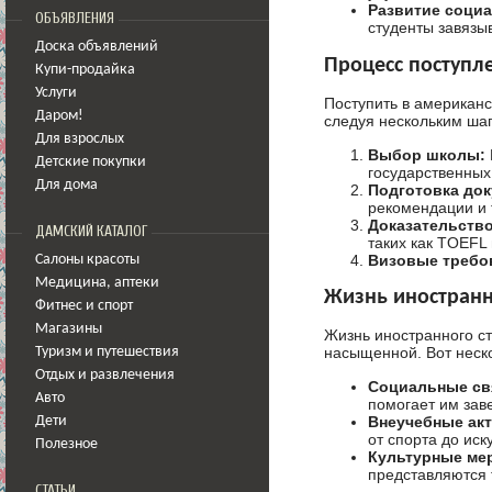
Развитие соци
ОБЪЯВЛЕНИЯ
студенты завязы
Доска объявлений
Процесс поступл
Купи-продайка
Услуги
Поступить в американс
Даром!
следуя нескольким шаг
Для взрослых
Выбор школы:
Детские покупки
государственных
Для дома
Подготовка док
рекомендации и 
Доказательство
ДАМСКИЙ КАТАЛОГ
таких как TOEFL 
Визовые требо
Салоны красоты
Медицина
,
аптеки
Жизнь иностранн
Фитнес и спорт
Магазины
Жизнь иностранного ст
насыщенной. Вот неско
Туризм и путешествия
Отдых и развлечения
Социальные св
Авто
помогает им зав
Внеучебные акт
Дети
от спорта до иск
Полезное
Культурные ме
представляются 
СТАТЬИ