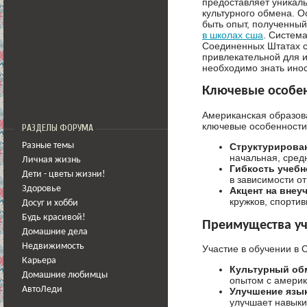
предоставляет уникал
культурного обмена. 
быть опыт, полученный
в школах сша
. Систем
Соединенных Штатах с
привлекательной для и
необходимо знать ино
Ключевые особен
Американская образова
ключевые особенности
РАЗДЕЛЫ ФОРУМА
Разные темы
Структурирован
начальная, сред
Личная жизнь
Гибкость учебн
Дети - цветы жизни!
в зависимости от
Здоровье
Акцент на внеу
кружков, спорти
Досуг и хобби
Будь красивой!
Преимущества у
Домашние дела
Недвижимость
Участие в обучении в
Карьера
Культурный об
Домашние любимцы
опытом с америк
АвтоЛеди
Улучшение язы
улучшает навыки