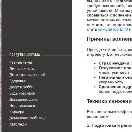
вы, как мама. Подгото
требует как знаний, та
устойчивости. Многим 
справиться с волнение
можно помочь вашему р
помнить, что подготов
стать
симулятор ЕГЭ 
Причины волнен
Прежде чем решать, ка
и тревогу. Вот нескол
РАЗДЕЛЫ ФОРУМА
Разные темы
Страх неудачи:
Отсутствие пра
Личная жизнь
может усиливать 
Дети - цветы жизни!
Негативный оп
Здоровье
уверенность.
Сравнение с др
Досуг и хобби
более подготов
Будь красивой!
Домашние дела
Техники снижени
Недвижимость
Есть несколько эффект
Карьера
волнением:
Домашние любимцы
АвтоЛеди
1. Подготовка и репе