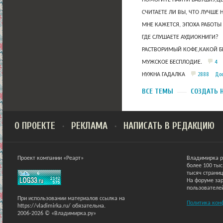
ПОМОГИТЕ НАЙТИ БАБУШКУ,Ц
СЧИТАЕТЕ ЛИ ВЫ, ЧТО ЛУЧШЕ 
МНЕ КАЖЕТСЯ, ЭПОХА РАБОТЫ
ГДЕ СЛУШАЕТЕ АУДИОКНИГИ?
РАСТВОРИМЫЙ КОФЕ,КАКОЙ Б
4
МУЖСКОЕ БЕСПЛОДИЕ.
2888
Дос
НУЖНА ГАДАЛКА
ВСЕ ТЕМЫ
СОЗДАТЬ 
О ПРОЕКТЕ
РЕКЛАМА
НАПИСАТЬ В РЕДАКЦИЮ
Проект компании «Реарт»
Владимирка р
более 100 ты
тысяч страниц
На форуме зар
пользователе
При использовании материалов ссылка на
Политика кон
https://vladimirka.ru/ обязательна.
2006-2026 © «Владимирка.ру»