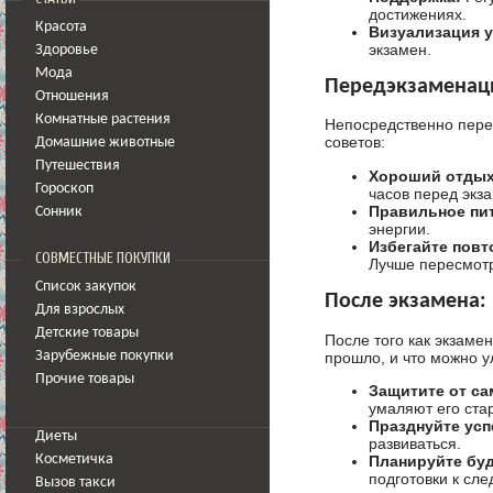
достижениях.
Красота
Визуализация у
экзамен.
Здоровье
Мода
Передэкзаменац
Отношения
Комнатные растения
Непосредственно пере
советов:
Домашние животные
Путешествия
Хороший отдых
Гороскоп
часов перед экз
Правильное пи
Сонник
энергии.
Избегайте повт
СОВМЕСТНЫЕ ПОКУПКИ
Лучше пересмот
Список закупок
После экзамена:
Для взрослых
Детские товары
После того как экзаме
прошло, и что можно у
Зарубежные покупки
Прочие товары
Защитите от са
умаляют его ста
Празднуйте усп
Диеты
развиваться.
Планируйте бу
Косметичка
подготовки к сл
Вызов такси