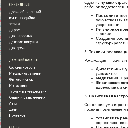
Одна из лучших страте
ОБЪЯВЛЕНИЯ
ребенок подготовлен, 
Доска объявлений
Проходите тест
Купи-продайка
почувствовать а
Услуги
уверенности.
Регулярная пра
Даром!
знаниях.
Для взрослых
Создание распи
Детские покупки
структурировать 
Для дома
2. Техники релаксац
Релаксация — важный а
ДАМСКИЙ КАТАЛОГ
Салоны красоты
Дыхательные у
успокоиться.
Медицина
,
аптеки
Медитация:
Пра
Фитнес и спорт
Физическая акт
Магазины
адреналина и сн
Туризм и путешествия
3. Позитивная настр
Отдых и развлечения
Авто
Состояние ума играет 
посеять позитивные мы
Дети
Полезное
Установите ре
определяют весь
Поддержка:
Регу
СТАТЬИ