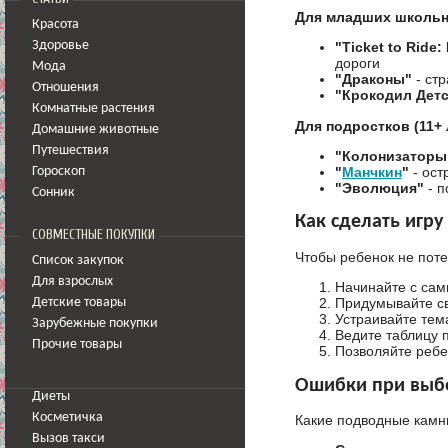
Для младших школьни
Красота
Здоровье
"Ticket to Ride
дороги
Мода
"Драконы"
- ст
Отношения
"Крокодил Дет
Комнатные растения
Для подростков (11+ 
Домашние животные
Путешествия
"Колонизаторы
"
Манчкин
"
- ост
Гороскоп
"Эволюция"
- п
Сонник
Как сделать игру
СОВМЕСТНЫЕ ПОКУПКИ
Чтобы ребенок не пот
Список закупок
Для взрослых
Начинайте с сам
Придумывайте св
Детские товары
Устраивайте тем
Зарубежные покупки
Ведите таблицу п
Прочие товары
Позволяйте ребен
Ошибки при выбо
Диеты
Косметичка
Какие подводные камни
Вызов такси