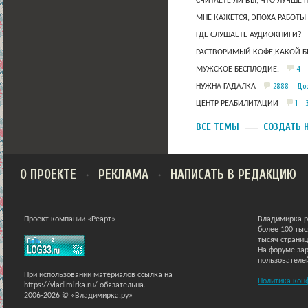
СЧИТАЕТЕ ЛИ ВЫ, ЧТО ЛУЧШЕ 
МНЕ КАЖЕТСЯ, ЭПОХА РАБОТЫ
ГДЕ СЛУШАЕТЕ АУДИОКНИГИ?
РАСТВОРИМЫЙ КОФЕ,КАКОЙ Б
4
МУЖСКОЕ БЕСПЛОДИЕ.
2888
Дос
НУЖНА ГАДАЛКА
1
ЦЕНТР РЕАБИЛИТАЦИИ
ВСЕ ТЕМЫ
СОЗДАТЬ 
О ПРОЕКТЕ
РЕКЛАМА
НАПИСАТЬ В РЕДАКЦИЮ
Проект компании «Реарт»
Владимирка р
более 100 ты
тысяч страниц
На форуме зар
пользователе
При использовании материалов ссылка на
Политика кон
https://vladimirka.ru/ обязательна.
2006-2026 © «Владимирка.ру»