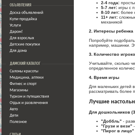
2-4 года:
просты
ОБЪЯВЛЕНИЯ
5-7 лет:
игры с 
8-10 лет:
более с
Доска объявлений
11+ лет:
сложные 
Купи-продайка
механикой
Услуги
2. Интересы ребенка
Даром!
Для взрослых
Попробуйте подобрать 
Детские покупки
например, машинки. Эт
Для дома
3. Количество игрок
Учитывайте, сколько ч
ДАМСКИЙ КАТАЛОГ
определенное количест
Салоны красоты
4. Время игры
Медицина
,
аптеки
Фитнес и спорт
Для маленьких детей в
Магазины
рассматривать более 
Туризм и путешествия
Лучшие настольн
Отдых и развлечения
Авто
Для дошкольников (3
Дети
"Доббль"
- разв
Полезное
"Грузи и вези"
-
"Пирог в лицо"
СТАТЬИ