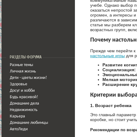
коммуникативные навы
учебе. Однако выбор 
оказаться непростой з
огромен, а интересы и
различаются в зависим
статье мы разберем к
возрастных групп, вкл
Почему настольн
Прежде чем перейти к
настольные игры
для р
РАЗДЕЛЫ ФОРУМА
Развитие когни
Разные темы
Социализация:
Личная жизнь
Эмоциональный
Дети - цветы жизни!
Мелкая моторик
Расширение кру
Здоровье
Досуг и хобби
Критерии выбора
Будь красивой!
Домашние дела
1. Возраст ребенка
Недвижимость
Это главный параметр
Карьера
коробке, но стоит учи
Домашние любимцы
АвтоЛеди
Рекомендации по возр