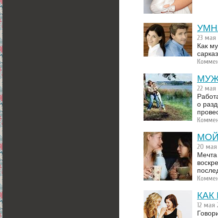
УМН
23 мая
Как му
сарка
Коммен
МУЖ
22 мая
Работ
о разд
прове
Коммен
МОЙ
20 мая
Мечта
воскре
послед
Коммен
КАК
12 мая
Говори