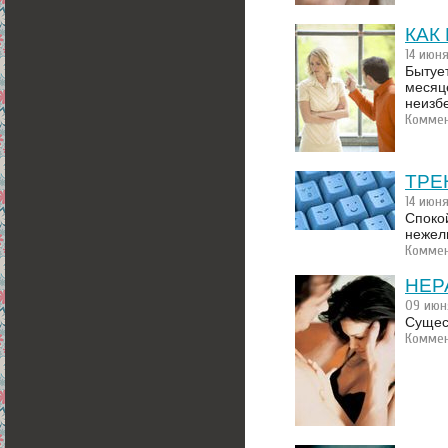
КАК
14 июн
Бытует
месяце
неизб
Коммен
ТРЕ
14 июн
Споко
нежели
Коммен
НЕР
09 июн
Сущес
Коммен