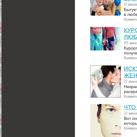
13 июл
Бытует
в любв
Коммен
КУР
ЛЮБ
09 июл
Курор
получ
Коммен
ИСК
ЖЕ
27 июн
Некрас
раскр
Коммен
ЧТО
22 июн
Вот о
которы
Коммен