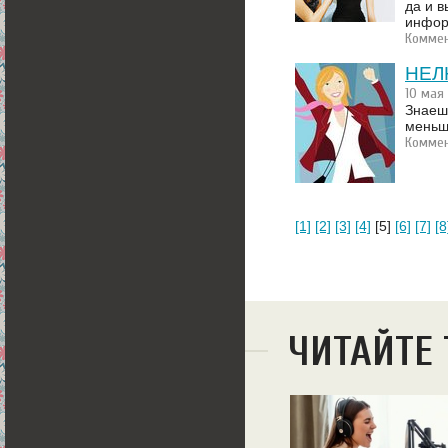
да и 
инфор
Коммен
НЕЛ
10 мая
Знаеш
меньш
Коммен
[1]
[2]
[3]
[4]
[5]
[6]
[7]
[8
ЧИТАЙТЕ