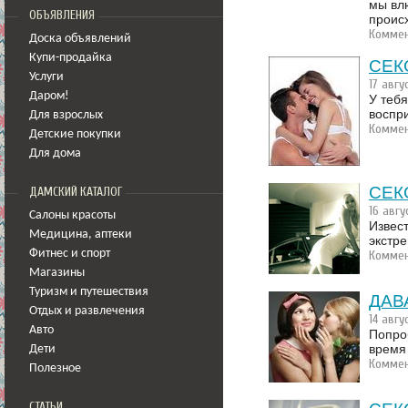
мы вл
ОБЪЯВЛЕНИЯ
происх
Коммен
Доска объявлений
Купи-продайка
СЕК
Услуги
17 авгу
Даром!
У тебя
воспри
Для взрослых
Коммен
Детские покупки
Для дома
СЕК
ДАМСКИЙ КАТАЛОГ
16 авгу
Салоны красоты
Извес
Медицина
,
аптеки
экстр
Фитнес и спорт
Коммен
Магазины
Туризм и путешествия
ДАВ
Отдых и развлечения
14 авгу
Авто
Попроб
время 
Дети
Коммен
Полезное
СТАТЬИ