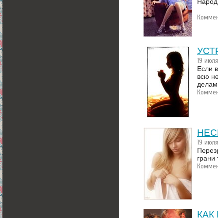
Народ
Коммен
УСТ
19 июл
Если 
всю н
делам
Коммен
НЕС
19 июл
Перезр
грани 
Коммен
КАК