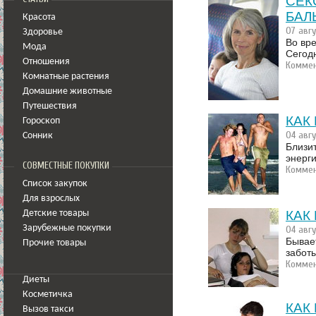
СЕК
БАЛ
Красота
07 авг
Здоровье
Во вре
Мода
Сегод
Отношения
Коммен
Комнатные растения
Домашние животные
Путешествия
КАК
Гороскоп
04 авг
Сонник
Близи
энерги
СОВМЕСТНЫЕ ПОКУПКИ
Коммен
Список закупок
Для взрослых
КАК
Детские товары
Зарубежные покупки
04 авг
Бывает
Прочие товары
заботы
Коммен
Диеты
Косметичка
КАК
Вызов такси