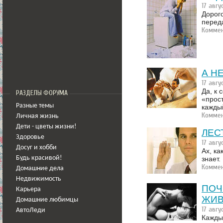
17 авгу
Дорог
переда
Коммен
А Н
17 авгу
Да, к 
РАЗДЕЛЫ ФОРУМА
«прос
Разные темы
кажды
Коммен
Личная жизнь
Дети - цветы жизни!
ЛЕС
Здоровье
17 авгу
Досуг и хобби
Ах, ка
Будь красивой!
знает.
Коммен
Домашние дела
Недвижимость
ПОЧ
Карьера
ЖИВ
Домашние любимцы
17 авгу
АвтоЛеди
Кажды