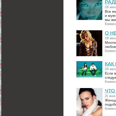
РАД
08 июн
Все м
и мужч
мы жи
Коммен
О Н
08 июн
Многи
любовь
Коммен
КАК
08 июн
Если 
следу
Коммен
ЧТО
26 мая
Женщи
подобн
Коммен