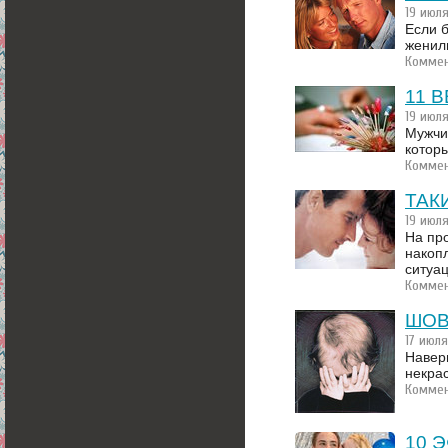
19 июл
Если б
женили
Коммен
11 
19 июл
Мужчи
котор
Коммен
ТАК
19 июл
На пр
накоп
ситуац
Коммен
ШОВ
17 июл
Навер
некра
Коммен
10 