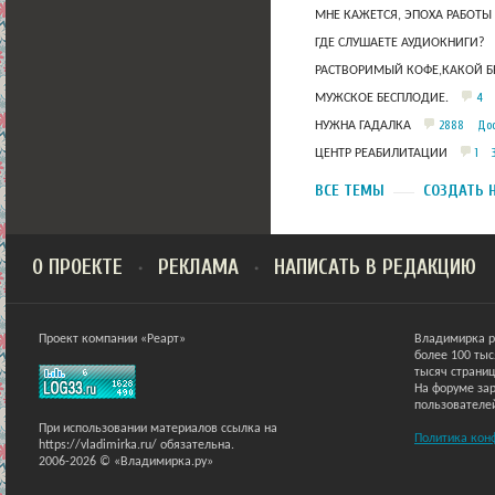
МНЕ КАЖЕТСЯ, ЭПОХА РАБОТЫ
ГДЕ СЛУШАЕТЕ АУДИОКНИГИ?
РАСТВОРИМЫЙ КОФЕ,КАКОЙ Б
4
МУЖСКОЕ БЕСПЛОДИЕ.
2888
Дос
НУЖНА ГАДАЛКА
1
ЦЕНТР РЕАБИЛИТАЦИИ
ВСЕ ТЕМЫ
СОЗДАТЬ 
О ПРОЕКТЕ
РЕКЛАМА
НАПИСАТЬ В РЕДАКЦИЮ
Проект компании «Реарт»
Владимирка р
более 100 ты
тысяч страниц
На форуме зар
пользователе
При использовании материалов ссылка на
Политика кон
https://vladimirka.ru/ обязательна.
2006-2026 © «Владимирка.ру»