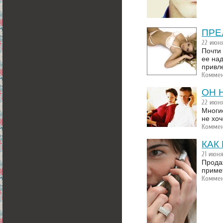
ПРЕ
22 июн
Почти 
ее на
привл
Коммен
ОН 
22 июн
Многи
не хоч
Коммен
КАК
21 июн
Прода
приме
Коммен