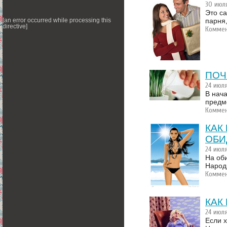
30 июл
Это са
парня,
[an error occurred while processing this
directive]
Коммен
ПОЧ
24 июл
В нач
предм
Коммен
КАК
ОБИ
24 июл
На оби
Народ
Коммен
КАК
24 июл
Если х