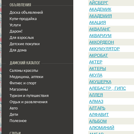
АЙСБЕРГ
ОБЪЯВЛЕНИЯ
АКАДЕМИК
Доска объявлений
АКАДЕМИЯ
Купи-продайка
АКАЦИЯ
Услуги
АКВАЛАНГ
Даром!
АКВАРИУМ
Для взрослых
АККОРДЕОН
Детские покупки
АККУМУЛЯТОР
Для дома
АКРОБАТ
АКТЕР
ДАМСКИЙ КАТАЛОГ
АКТЕРЫ
Салоны красоты
АКУЛА
Медицина
,
аптеки
АКУШЕРКА
Фитнес и спорт
АЛЕБАСТР , ГИПС
Магазины
АЛЛЕЯ
Туризм и путешествия
АЛМАЗ
Отдых и развлечения
АЛТАРЬ
Авто
АЛФАВИТ
Дети
АЛЬБОМ
Полезное
АЛЮМИНИЙ
СТАТЬИ