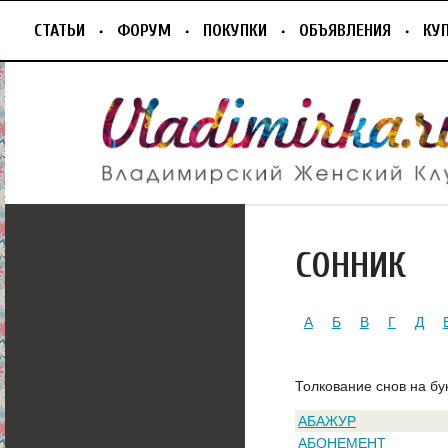
СТАТЬИ
ФОРУМ
ПОКУПКИ
ОБЪЯВЛЕНИЯ
КУ
СОННИК
А
Б
В
Г
Д
Толкование снов на бу
АБАЖУР
АБОНЕМЕНТ