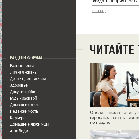
ожидать неприятности.
« назад
ЧИТАЙТЕ
РАЗДЕЛЫ ФОРУМА
Разные темы
Личная жизнь
Дети - цветы жизни!
Здоровье
Досуг и хобби
Будь красивой!
Домашние дела
Недвижимость
Онлайн‑школа пения д
взрослых: начать никог
Карьера
не поздно
Домашние любимцы
АвтоЛеди