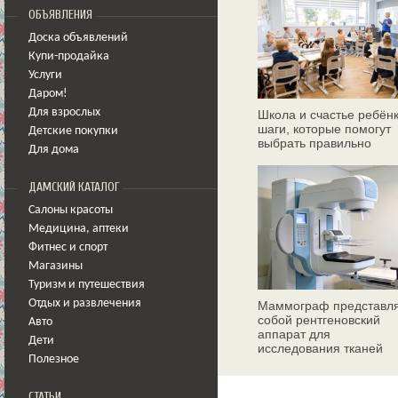
ОБЪЯВЛЕНИЯ
Доска объявлений
Купи-продайка
Услуги
Даром!
Для взрослых
Школа и счастье ребёнк
шаги, которые помогут
Детские покупки
выбрать правильно
Для дома
ДАМСКИЙ КАТАЛОГ
Салоны красоты
Медицина
,
аптеки
Фитнес и спорт
Магазины
Туризм и путешествия
Отдых и развлечения
Маммограф представл
собой рентгеновский
Авто
аппарат для
Дети
исследования тканей
Полезное
молочных желез
СТАТЬИ