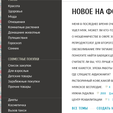
Красота
НОВОЕ НА 
Здоровье
Мода
Отношения
МЕНЯ В ПОСЛЕДНЕЕ ВРЕМЯ ОЧ
Комнатные растения
УШЕЛ МУЖ, МОЖЕТ ЛИ КТО-Т
Домашние животные
О МОШЕННИЧЕСТВЕ В СФЕРЕ 
Путешествия
Гороскоп
РЕПРОДУКТОЛОГ ДЛЯ ВТОРОГО
Сонник
ОБЕЗБОЛИВАНИЕ ПРИ ТАТУАЖЕ
ПОМОГИТЕ НАЙТИ БАБУШКУ,Ц
СОВМЕСТНЫЕ ПОКУПКИ
СЧИТАЕТЕ ЛИ ВЫ, ЧТО ЛУЧШЕ 
Список закупок
МНЕ КАЖЕТСЯ, ЭПОХА РАБОТЫ
Для взрослых
ГДЕ СЛУШАЕТЕ АУДИОКНИГИ?
Детские товары
РАСТВОРИМЫЙ КОФЕ,КАКОЙ Б
Зарубежные покупки
Прочие товары
4
МУЖСКОЕ БЕСПЛОДИЕ.
2888
Дос
НУЖНА ГАДАЛКА
1
Диеты
ЦЕНТР РЕАБИЛИТАЦИИ
Косметичка
ВСЕ ТЕМЫ
СОЗДАТЬ 
Вызов такси