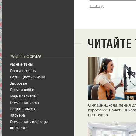
« назад
ЧИТАЙТЕ
РАЗДЕЛЫ ФОРУМА
Разные темы
Личная жизнь
Дети - цветы жизни!
Здоровье
Досуг и хобби
Будь красивой!
Домашние дела
Онлайн‑школа пения д
Недвижимость
взрослых: начать никог
не поздно
Карьера
Домашние любимцы
АвтоЛеди