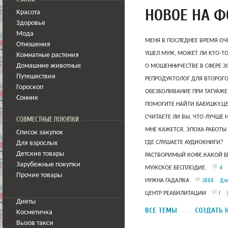
НОВОЕ НА 
Красота
Здоровье
Мода
МЕНЯ В ПОСЛЕДНЕЕ ВРЕМЯ ОЧ
Отношения
УШЕЛ МУЖ, МОЖЕТ ЛИ КТО-Т
Комнатные растения
Домашние животные
О МОШЕННИЧЕСТВЕ В СФЕРЕ 
Путешествия
РЕПРОДУКТОЛОГ ДЛЯ ВТОРОГО
Гороскоп
ОБЕЗБОЛИВАНИЕ ПРИ ТАТУАЖЕ
Сонник
ПОМОГИТЕ НАЙТИ БАБУШКУ,Ц
СЧИТАЕТЕ ЛИ ВЫ, ЧТО ЛУЧШЕ 
СОВМЕСТНЫЕ ПОКУПКИ
МНЕ КАЖЕТСЯ, ЭПОХА РАБОТЫ
Список закупок
ГДЕ СЛУШАЕТЕ АУДИОКНИГИ?
Для взрослых
Детские товары
РАСТВОРИМЫЙ КОФЕ,КАКОЙ Б
Зарубежные покупки
4
МУЖСКОЕ БЕСПЛОДИЕ.
Прочие товары
2888
Дос
НУЖНА ГАДАЛКА
1
ЦЕНТР РЕАБИЛИТАЦИИ
Диеты
ВСЕ ТЕМЫ
СОЗДАТЬ 
Косметичка
Вызов такси