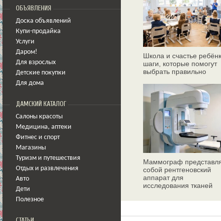
ОБЪЯВЛЕНИЯ
Доска объявлений
Купи-продайка
Услуги
Даром!
Школа и счастье ребёнк
Для взрослых
шаги, которые помогут
выбрать правильно
Детские покупки
Для дома
ДАМСКИЙ КАТАЛОГ
Салоны красоты
Медицина
,
аптеки
Фитнес и спорт
Магазины
Туризм и путешествия
Маммограф представл
Отдых и развлечения
собой рентгеновский
аппарат для
Авто
исследования тканей
Дети
молочных желез
Полезное
СТАТЬИ