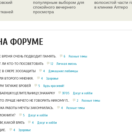
овский
популярным выбором для
волосистой части 
спокойного вечернего
в клинике Алтеро
 тканей
просмотра
ез
НА ФОРУМЕ
6
Разные темы
Е ВРЕМЯ ОЧЕНЬ ПОДВОДИТ ПАМЯТЬ.
12
Личная жизнь
 ЛИ КТО-ТО ПОСОВЕТОВАТЬ
4
Домашние любимцы
 В СФЕРЕ ЗООЗАЩИТЫ
4
Здоровье
ЛЯ ВТОРОГО МНЕНИЯ.
5
Будь красивой!
РИ ТАТУАЖЕ БРОВЕЙ
31705
Досуг и хобби
БАБУШКУ,ЦЕЛИТЕЛЬНИЦУ,ЗНАХАРКУ
2
Разные темы
ЧТО ЛУЧШЕ НИЧЕГО НЕ ГОВОРИТЬ НИКОМУ П..
4
Разные темы
ОХА РАБОТЫ МЕЧТЫ ЗАКОНЧИЛАСЬ.
5
Досуг и хобби
ДИОКНИГИ?
4
Досуг и хобби
Е,КАКОЙ БРАТЬ
4
Здоровье
ИЕ.