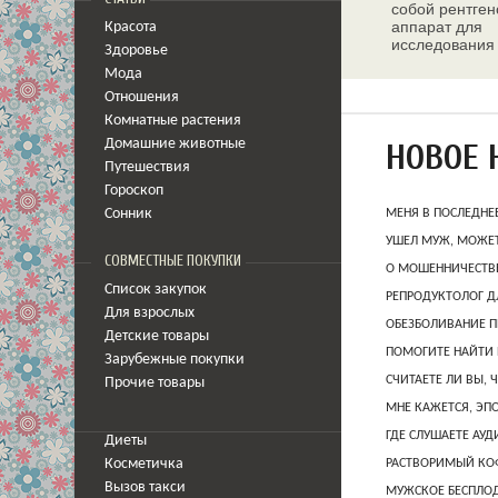
собой рентген
аппарат для
Красота
исследования
Здоровье
молочных жел
Мода
Отношения
Комнатные растения
Домашние животные
НОВОЕ 
Путешествия
Гороскоп
Сонник
МЕНЯ В ПОСЛЕДНЕ
УШЕЛ МУЖ, МОЖЕТ
СОВМЕСТНЫЕ ПОКУПКИ
О МОШЕННИЧЕСТВЕ
Список закупок
РЕПРОДУКТОЛОГ Д
Для взрослых
ОБЕЗБОЛИВАНИЕ П
Детские товары
ПОМОГИТЕ НАЙТИ 
Зарубежные покупки
СЧИТАЕТЕ ЛИ ВЫ, 
Прочие товары
МНЕ КАЖЕТСЯ, ЭП
ГДЕ СЛУШАЕТЕ АУ
Диеты
Косметичка
РАСТВОРИМЫЙ КОФ
Вызов такси
МУЖСКОЕ БЕСПЛОД