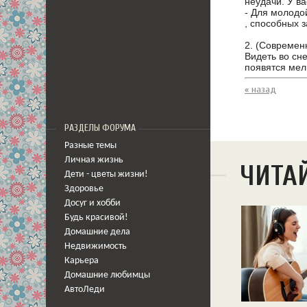
неудачи. У в
- Для молодо
, способных 
2. (Современ
Видеть во сне
появятся мел
« назад
РАЗДЕЛЫ ФОРУМА
Разные темы
Личная жизнь
ЧИТА
Дети - цветы жизни!
Здоровье
Досуг и хобби
Будь красивой!
Домашние дела
Недвижимость
Карьера
Домашние любимцы
АвтоЛеди