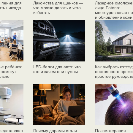
 пения для
Лакомства для щенков —
Лазерное омоложе
ать никогда
что можно давать и чего
лица Fotona:
избегать
многоуровневая по
и обновление кожи
ье ребёнка:
LED-балки для авто: что
Как выбрать коттед
 помогут
это и зачем они нужны
постоянного прожи
ильно
простое руководст
едставляет
Почему дорамы стали
Плазмотерапия