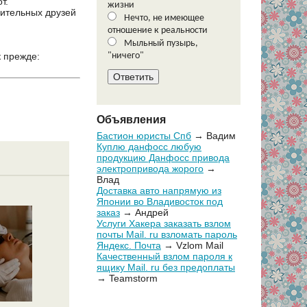
т.
жизни
нительных друзей
Нечто, не имеющее
отношение к реальности
Мыльный пузырь,
к прежде:
"ничего"
Объявления
Бастион юристы Спб
→ Вадим
Куплю данфосс любую
продукцию Данфосс привода
электропривода жорого
→
Влад
Доставка авто напрямую из
Японии во Владивосток под
заказ
→ Андрей
Услуги Хакера заказать взлом
почты Mail. ru взломать пароль
Яндекс. Почта
→ Vzlom Mail
Качественный взлом пароля к
ящику Mail. ru без предоплаты
→ Teamstorm