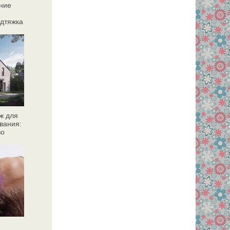
ние
дтяжка
ж для
вания:
во