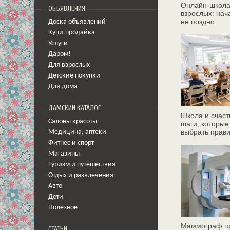
Онлайн‑школа
ОБЪЯВЛЕНИЯ
взрослых: нач
не поздно
Доска объявлений
Купи-продайка
Услуги
Даром!
Для взрослых
Детские покупки
Для дома
ДАМСКИЙ КАТАЛОГ
Школа и счаст
Салоны красоты
шаги, которые
выбрать прав
Медицина
,
аптеки
Фитнес и спорт
Магазины
Туризм и путешествия
Отдых и развлечения
Авто
Дети
Полезное
Маммограф пр
СТАТЬИ