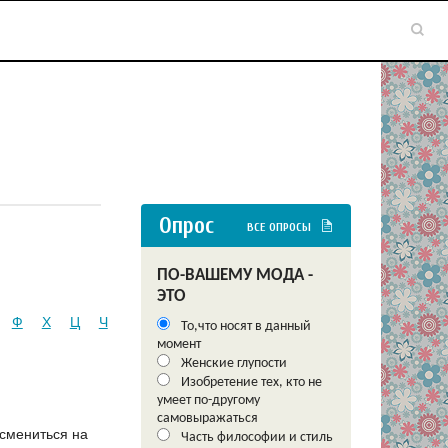
Опрос
ВСЕ ОПРОСЫ
ПО-ВАШЕМУ МОДА -
ЭТО
Ф
Х
Ц
Ч
То,что носят в данный
момент
Женские глупости
Изобретение тех, кто не
умеет по-другому
самовыражаться
 смениться на
Часть философии и стиль