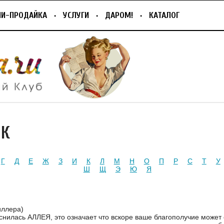
ПИ-ПРОДАЙКА
УСЛУГИ
ДАРОМ!
КАТАЛОГ
ИК
Г
Д
Е
Ж
З
И
К
Л
М
Н
О
П
Р
С
Т
У
Ш
Щ
Э
Ю
Я
иллера)
снилась АЛЛЕЯ, это означает что вскоре ваше благополучие может