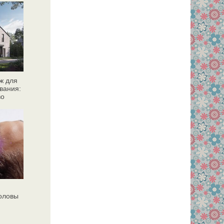
ж для
вания:
во
головы