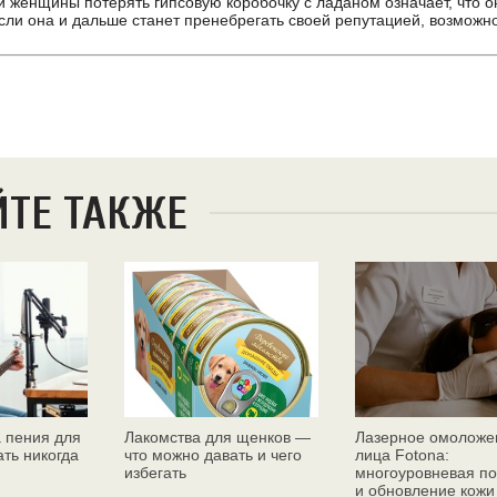
й женщины потерять гипсовую коробочку с ладаном означает, что о
сли она и дальше станет пренебрегать своей репутацией, возможн
ЙТЕ ТАКЖЕ
 пения для
Лакомства для щенков —
Лазерное омоложе
ать никогда
что можно давать и чего
лица Fotona:
избегать
многоуровневая по
и обновление кожи