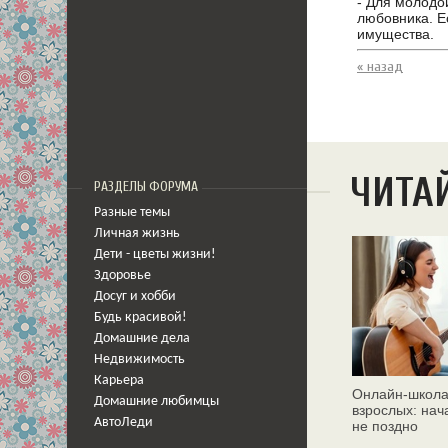
- Для молодо
любовника. Е
имущества.
« назад
ЧИТА
РАЗДЕЛЫ ФОРУМА
Разные темы
Личная жизнь
Дети - цветы жизни!
Здоровье
Досуг и хобби
Будь красивой!
Домашние дела
Недвижимость
Карьера
Онлайн‑школа
Домашние любимцы
взрослых: нач
АвтоЛеди
не поздно