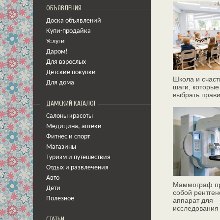
ОБЪЯВЛЕНИЯ
Доска объявлений
Купи-продайка
Услуги
Даром!
Для взрослых
Детские покупки
Школа и счаст
Для дома
шаги, которые
выбрать прав
ДАМСКИЙ КАТАЛОГ
Салоны красоты
Медицина
,
аптеки
Фитнес и спорт
Магазины
Туризм и путешествия
Отдых и развлечения
Авто
Маммограф пр
Дети
собой рентген
Полезное
аппарат для
исследования
молочных жел
СТАТЬИ