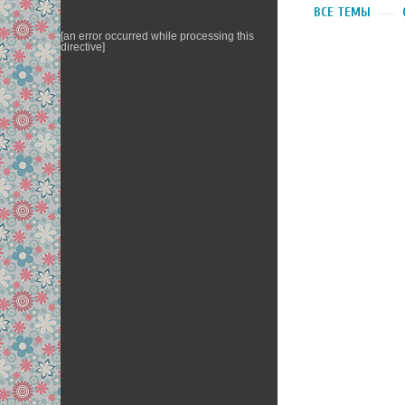
ВСЕ ТЕМЫ
[an error occurred while processing this
directive]