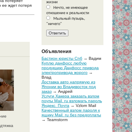
на потеряет
жизни
о ее ждет потеря
Нечто, не имеющее
отношение к реальности
Мыльный пузырь,
"ничего"
Объявления
Бастион юристы Спб
→ Вадим
Куплю данфосс любую
продукцию Данфосс привода
электропривода жорого
→
Влад
Доставка авто напрямую из
Японии во Владивосток под
заказ
→ Андрей
Услуги Хакера заказать взлом
почты Mail. ru взломать пароль
Яндекс. Почта
→ Vzlom Mail
Качественный взлом пароля к
ящику Mail. ru без предоплаты
ние
→ Teamstorm
дтяжка