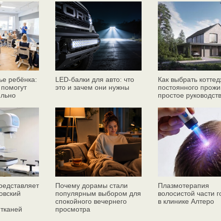
ье ребёнка:
LED-балки для авто: что
Как выбрать коттед
 помогут
это и зачем они нужны
постоянного прожи
ильно
простое руководст
едставляет
Почему дорамы стали
Плазмотерапия
овский
популярным выбором для
волосистой части 
спокойного вечернего
в клинике Алтеро
 тканей
просмотра
ез