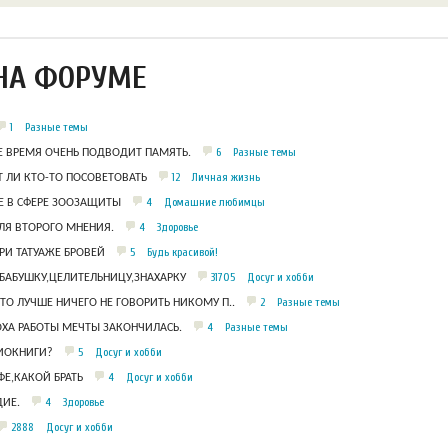
НА ФОРУМЕ
1
Разные темы
6
Разные темы
Е ВРЕМЯ ОЧЕНЬ ПОДВОДИТ ПАМЯТЬ.
12
Личная жизнь
 ЛИ КТО-ТО ПОСОВЕТОВАТЬ
4
Домашние любимцы
 В СФЕРЕ ЗООЗАЩИТЫ
4
Здоровье
ЛЯ ВТОРОГО МНЕНИЯ.
5
Будь красивой!
РИ ТАТУАЖЕ БРОВЕЙ
31705
Досуг и хобби
БАБУШКУ,ЦЕЛИТЕЛЬНИЦУ,ЗНАХАРКУ
2
Разные темы
ЧТО ЛУЧШЕ НИЧЕГО НЕ ГОВОРИТЬ НИКОМУ П..
4
Разные темы
ОХА РАБОТЫ МЕЧТЫ ЗАКОНЧИЛАСЬ.
5
Досуг и хобби
ДИОКНИГИ?
4
Досуг и хобби
Е,КАКОЙ БРАТЬ
4
Здоровье
ИЕ.
2888
Досуг и хобби