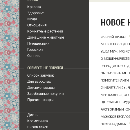
Красота
Здоровье
НОВОЕ 
Мода
Отношения
Комнатные растения
ЯКІСНИЙ ПРОКСІ
Домашние животные
Путешествия
МЕНЯ В ПОСЛЕДНЕ
Гороскоп
УШЕЛ МУЖ, МОЖЕТ
Сонник
О МОШЕННИЧЕСТВЕ
РЕПРОДУКТОЛОГ Д
СОВМЕСТНЫЕ ПОКУПКИ
ОБЕЗБОЛИВАНИЕ П
Список закупок
ПОМОГИТЕ НАЙТИ 
Для взрослых
Детские товары
СЧИТАЕТЕ ЛИ ВЫ, 
Зарубежные покупки
МНЕ КАЖЕТСЯ, ЭП
Прочие товары
ГДЕ СЛУШАЕТЕ АУ
РАСТВОРИМЫЙ КОФ
Диеты
МУЖСКОЕ БЕСПЛОД
Косметичка
НУЖНА ГАДАЛКА
Вызов такси