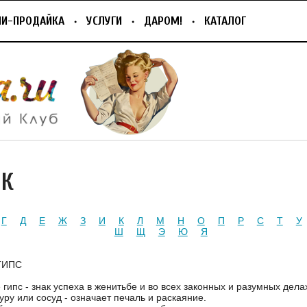
ПИ-ПРОДАЙКА
УСЛУГИ
ДАРОМ!
КАТАЛОГ
ИК
Г
Д
Е
Ж
З
И
К
Л
М
Н
О
П
Р
С
Т
У
Ш
Щ
Э
Ю
Я
ГИПС
 гипс - знак успеха в женитьбе и во всех законных и разумных дела
ру или сосуд - означает печаль и раскаяние.