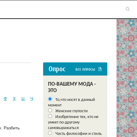
Опрос
ВСЕ ОПРОСЫ
ПО-ВАШЕМУ МОДА -
ЭТО
Ф
Х
Ц
Ч
То,что носят в данный
момент
Женские глупости
Изобретение тех, кто не
умеет по-другому
х. Разбить
самовыражаться
Часть философии и стиль