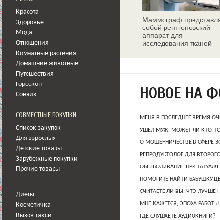
Красота
Маммограф представл
Здоровье
собой рентгеновский
Мода
аппарат для
исследования тканей
Отношения
молочных желез
Комнатные растения
Домашние животные
Путешествия
Гороскоп
НОВОЕ НА 
Сонник
СОВМЕСТНЫЕ ПОКУПКИ
МЕНЯ В ПОСЛЕДНЕЕ ВРЕМЯ ОЧ
Список закупок
УШЕЛ МУЖ, МОЖЕТ ЛИ КТО-Т
Для взрослых
О МОШЕННИЧЕСТВЕ В СФЕРЕ 
Детские товары
РЕПРОДУКТОЛОГ ДЛЯ ВТОРОГО
Зарубежные покупки
ОБЕЗБОЛИВАНИЕ ПРИ ТАТУАЖЕ
Прочие товары
ПОМОГИТЕ НАЙТИ БАБУШКУ,Ц
СЧИТАЕТЕ ЛИ ВЫ, ЧТО ЛУЧШЕ 
Диеты
МНЕ КАЖЕТСЯ, ЭПОХА РАБОТЫ
Косметичка
Вызов такси
ГДЕ СЛУШАЕТЕ АУДИОКНИГИ?