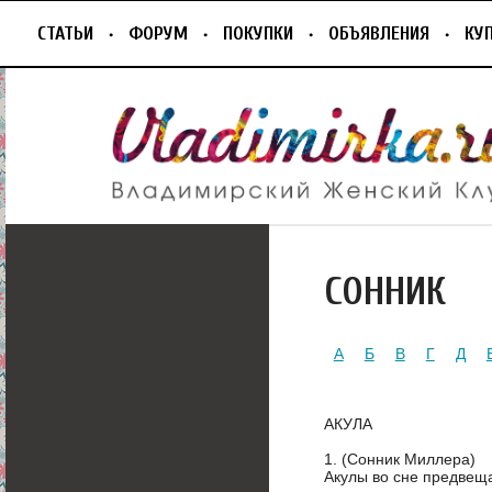
СТАТЬИ
ФОРУМ
ПОКУПКИ
ОБЪЯВЛЕНИЯ
КУ
СОННИК
А
Б
В
Г
Д
АКУЛА
1. (Сонник Миллера)
Акулы во сне предвеща