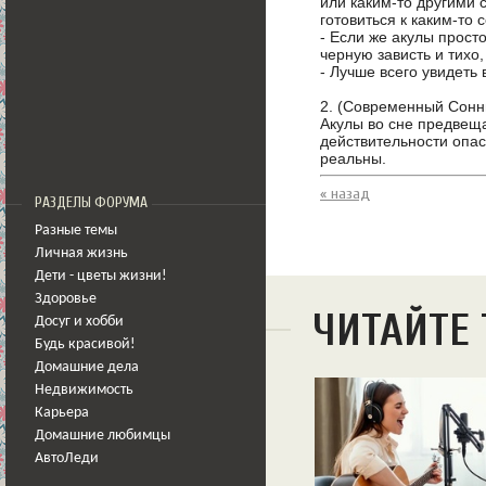
или каким-то другими 
готовиться к каким-то
- Если же акулы просто
черную зависть и тихо,
- Лучше всего увидеть 
2. (Современный Сонн
Акулы во сне предвеща
действительности опас
реальны.
« назад
РАЗДЕЛЫ ФОРУМА
Разные темы
Личная жизнь
Дети - цветы жизни!
Здоровье
ЧИТАЙТЕ
Досуг и хобби
Будь красивой!
Домашние дела
Недвижимость
Карьера
Домашние любимцы
АвтоЛеди