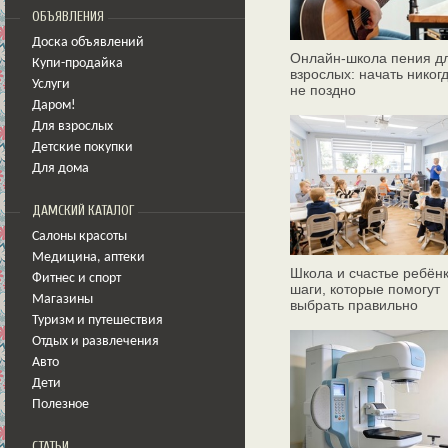
ОБЪЯВЛЕНИЯ
Доска объявлений
Онлайн‑школа пения д
Купи-продайка
взрослых: начать никог
Услуги
не поздно
Даром!
Для взрослых
Детские покупки
Для дома
ДАМСКИЙ КАТАЛОГ
Салоны красоты
Медицина
,
аптеки
Школа и счастье ребёнк
Фитнес и спорт
шаги, которые помогут
Магазины
выбрать правильно
Туризм и путешествия
Отдых и развлечения
Авто
Дети
Полезное
СТАТЬИ