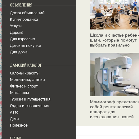
ОБЪЯВЛЕНИЯ
Доска объявлений
Купи-продайка
Услуги
Даром!
Школа и счастье ребёнк
Для взрослых
шаги, которые помогут
выбрать правильно
Детские покупки
Для дома
ДАМСКИЙ КАТАЛОГ
Салоны красоты
Медицина
,
аптеки
Фитнес и спорт
Магазины
Туризм и путешествия
Маммограф представл
Отдых и развлечения
собой рентгеновский
аппарат для
Авто
исследования тканей
Дети
молочных желез
Полезное
СТАТЬИ