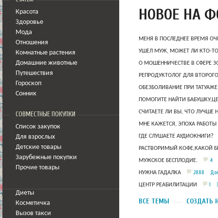
НОВОЕ НА 
Красота
Здоровье
Мода
МЕНЯ В ПОСЛЕДНЕЕ ВРЕМЯ ОЧ
Отношения
УШЕЛ МУЖ, МОЖЕТ ЛИ КТО-Т
Комнатные растения
Домашние животные
О МОШЕННИЧЕСТВЕ В СФЕРЕ 
Путешествия
РЕПРОДУКТОЛОГ ДЛЯ ВТОРОГО
Гороскоп
ОБЕЗБОЛИВАНИЕ ПРИ ТАТУАЖЕ
Сонник
ПОМОГИТЕ НАЙТИ БАБУШКУ,Ц
СЧИТАЕТЕ ЛИ ВЫ, ЧТО ЛУЧШЕ 
СОВМЕСТНЫЕ ПОКУПКИ
МНЕ КАЖЕТСЯ, ЭПОХА РАБОТЫ
Список закупок
ГДЕ СЛУШАЕТЕ АУДИОКНИГИ?
Для взрослых
Детские товары
РАСТВОРИМЫЙ КОФЕ,КАКОЙ Б
Зарубежные покупки
4
МУЖСКОЕ БЕСПЛОДИЕ.
Прочие товары
2888
Дос
НУЖНА ГАДАЛКА
1
ЦЕНТР РЕАБИЛИТАЦИИ
Диеты
ВСЕ ТЕМЫ
СОЗДАТЬ 
Косметичка
Вызов такси