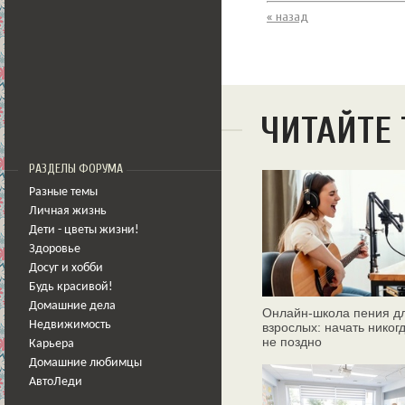
« назад
ЧИТАЙТЕ
РАЗДЕЛЫ ФОРУМА
Разные темы
Личная жизнь
Дети - цветы жизни!
Здоровье
Досуг и хобби
Будь красивой!
Домашние дела
Онлайн‑школа пения д
Недвижимость
взрослых: начать никог
не поздно
Карьера
Домашние любимцы
АвтоЛеди