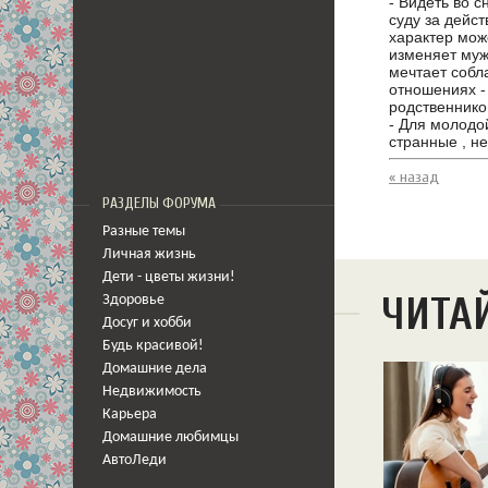
- Видеть во с
суду за дейст
характер мож
изменяет мужу
мечтает собл
отношениях -
родственников
- Для молодо
странные , н
« назад
РАЗДЕЛЫ ФОРУМА
Разные темы
Личная жизнь
Дети - цветы жизни!
ЧИТА
Здоровье
Досуг и хобби
Будь красивой!
Домашние дела
Недвижимость
Карьера
Домашние любимцы
АвтоЛеди