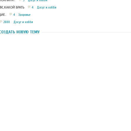
5
Досуг и хобби
ДИОКНИГИ?
4
Досуг и хобби
Е,КАКОЙ БРАТЬ
4
Здоровье
ИЕ.
2888
Досуг и хобби
СОЗДАТЬ НОВУЮ ТЕМУ