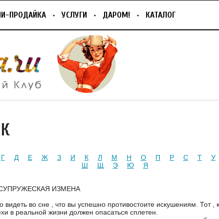
ПИ-ПРОДАЙКА
УСЛУГИ
ДАРОМ!
КАТАЛОГ
ИК
Г
Д
Е
Ж
З
И
К
Л
М
Н
О
П
Р
С
Т
У
Ш
Щ
Э
Ю
Я
 СУПРУЖЕСКАЯ ИЗМЕНА
 видеть во сне , что вы успешно противостоите искушениям. Тот , к
хи в реальной жизни должен опасаться сплетен.