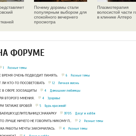
едставляет
Почему дорамы стали
Плазмотерапия
овский
популярным выбором для
волосистой части 
спокойного вечернего
в клинике Алтеро
 тканей
просмотра
ез
НА ФОРУМЕ
1
Разные темы
6
Разные темы
Е ВРЕМЯ ОЧЕНЬ ПОДВОДИТ ПАМЯТЬ.
12
Личная жизнь
 ЛИ КТО-ТО ПОСОВЕТОВАТЬ
4
Домашние любимцы
 В СФЕРЕ ЗООЗАЩИТЫ
4
Здоровье
ЛЯ ВТОРОГО МНЕНИЯ.
5
Будь красивой!
РИ ТАТУАЖЕ БРОВЕЙ
31705
Досуг и хобби
БАБУШКУ,ЦЕЛИТЕЛЬНИЦУ,ЗНАХАРКУ
2
Разные темы
ЧТО ЛУЧШЕ НИЧЕГО НЕ ГОВОРИТЬ НИКОМУ П..
4
Разные темы
ОХА РАБОТЫ МЕЧТЫ ЗАКОНЧИЛАСЬ.