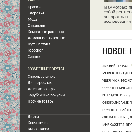
Маммограф пр
Красота
собой рентген
Здоровье
аппарат для
Мода
исследования
молочных жел
Отношения
Комнатные растения
Домашние животные
Путешествия
НОВОЕ 
Гороскоп
Сонник
ЯКІСНИЙ ПРОКСІ
СОВМЕСТНЫЕ ПОКУПКИ
МЕНЯ В ПОСЛЕДНЕ
Список закупок
УШЕЛ МУЖ, МОЖЕТ
Для взрослых
О МОШЕННИЧЕСТВЕ
Детские товары
Зарубежные покупки
РЕПРОДУКТОЛОГ Д
Прочие товары
ОБЕЗБОЛИВАНИЕ П
ПОМОГИТЕ НАЙТИ 
Диеты
СЧИТАЕТЕ ЛИ ВЫ, 
Косметичка
МНЕ КАЖЕТСЯ, ЭП
Вызов такси