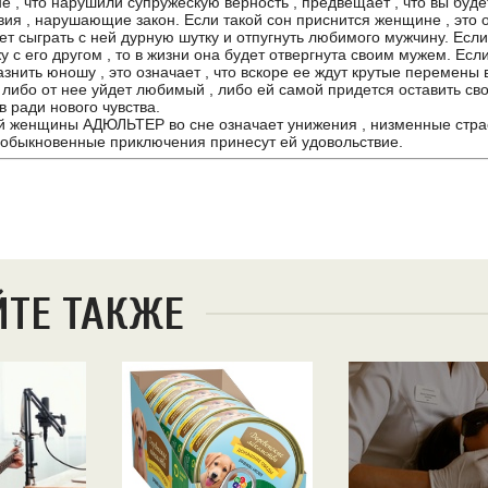
не , что нарушили супружескую верность , предвещает , что вы буд
вия , нарушающие закон. Если такой сон приснится женщине , это о
ет сыграть с ней дурную шутку и отпугнуть любимого мужчину. Если
 с его другом , то в жизни она будет отвергнута своим мужем. Если
азнить юношу , это означает , что вскоре ее ждут крутые перемены
 либо от нее уйдет любимый , либо ей самой придется оставить св
 ради нового чувства.
й женщины АДЮЛЬТЕР во сне означает унижения , низменные страс
еобыкновенные приключения принесут ей удовольствие.
ЙТЕ ТАКЖЕ