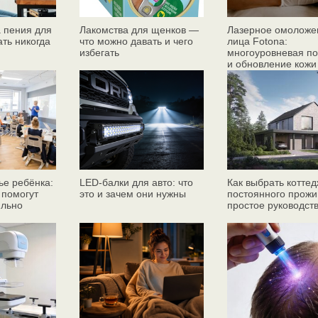
 пения для
Лакомства для щенков —
Лазерное омоложе
ать никогда
что можно давать и чего
лица Fotona:
избегать
многоуровневая по
и обновление кожи
ье ребёнка:
LED-балки для авто: что
Как выбрать коттед
 помогут
это и зачем они нужны
постоянного прожи
ильно
простое руководст