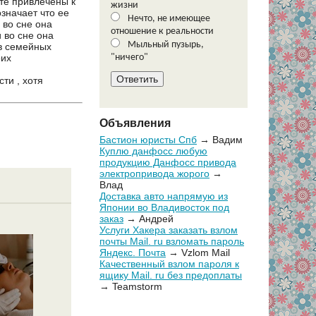
ете привлечены к
жизни
значает что ее
Нечто, не имеющее
 во сне она
отношение к реальности
 во сне она
Мыльный пузырь,
 в семейных
оих
"ничего"
ти , хотя
Объявления
Бастион юристы Спб
→ Вадим
Куплю данфосс любую
продукцию Данфосс привода
электропривода жорого
→
Влад
Доставка авто напрямую из
Японии во Владивосток под
заказ
→ Андрей
Услуги Хакера заказать взлом
почты Mail. ru взломать пароль
Яндекс. Почта
→ Vzlom Mail
Качественный взлом пароля к
ящику Mail. ru без предоплаты
→ Teamstorm