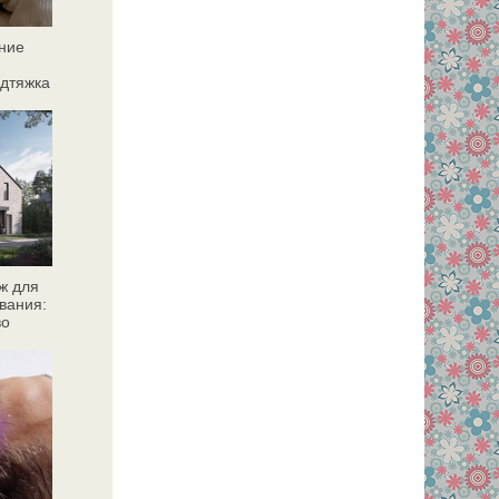
ние
дтяжка
ж для
вания:
во