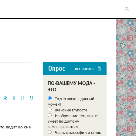
Опрос
ВСЕ ОПРОСЫ
ПО-ВАШЕМУ МОДА -
ЭТО
Ф
Х
Ц
Ч
То,что носят в данный
момент
Женские глупости
Изобретение тех, кто не
умеет по-другому
то видит во сне
самовыражаться
Часть философии и стиль