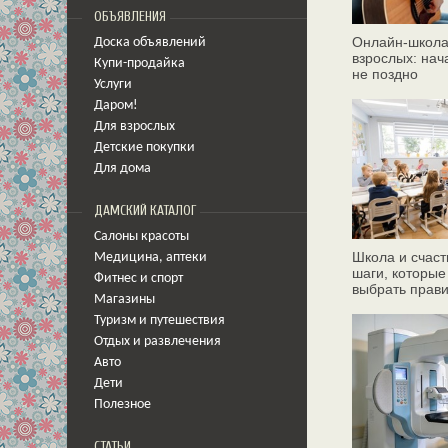
ОБЪЯВЛЕНИЯ
Онлайн‑школа
Доска объявлений
взрослых: нач
Купи-продайка
не поздно
Услуги
Даром!
Для взрослых
Детские покупки
Для дома
ДАМСКИЙ КАТАЛОГ
Салоны красоты
Школа и счаст
Медицина
,
аптеки
шаги, которые
Фитнес и спорт
выбрать прав
Магазины
Туризм и путешествия
Отдых и развлечения
Авто
Дети
Полезное
СТАТЬИ