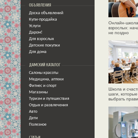
ОБЪЯВЛЕНИЯ
Доска объявлений
Купи-продайка
Онлайн‑школа
Услуги
взрослых: нач
не поздно
Даром!
Для взрослых
Детские покупки
Для дома
ДАМСКИЙ КАТАЛОГ
Салоны красоты
Медицина
,
аптеки
Фитнес и спорт
Школа и счаст
Магазины
шаги, которые
выбрать прав
Туризм и путешествия
Отдых и развлечения
Авто
Дети
Полезное
СТАТЬИ