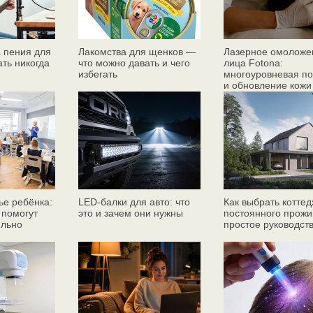
 пения для
Лакомства для щенков —
Лазерное омоложе
ать никогда
что можно давать и чего
лица Fotona:
избегать
многоуровневая по
и обновление кожи
ье ребёнка:
LED-балки для авто: что
Как выбрать коттед
 помогут
это и зачем они нужны
постоянного прожи
ильно
простое руководст