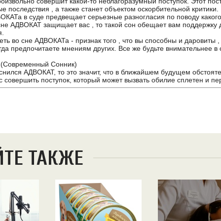
произвольно совершит какой-то неблагоразумный поступок. Этот пос
е последствия , а также станет объектом оскорбительной критики.
ВОКАТа в суде предвещает серьезные разногласия по поводу каког
 сне АДВОКАТ защищает вас , то такой сон обещает вам поддержку 
я.
еть во сне АДВОКАТа - признак того , что вы способны и даровиты ,
гда предпочитаете мнениям других. Все же будьте внимательнее в 
 (Современный Сонник)
снился АДВОКАТ, то это значит, что в ближайшем будущем обстояте
с совершить поступок, который может вызвать обилие сплетен и пе
ЙТЕ ТАКЖЕ