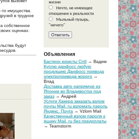
тупок вызовет
жизни
Нечто, не имеющее
о-то имущества.
отношение к реальности
друзей в трудное
Мыльный пузырь,
 а собственное
"ничего"
своих оценках.
льства будут
ресудов.
Объявления
Бастион юристы Спб
→ Вадим
Куплю данфосс любую
продукцию Данфосс привода
электропривода жорого
→
Влад
Доставка авто напрямую из
Японии во Владивосток под
заказ
→ Андрей
Услуги Хакера заказать взлом
почты Mail. ru взломать пароль
Яндекс. Почта
→ Vzlom Mail
Качественный взлом пароля к
ящику Mail. ru без предоплаты
→ Teamstorm