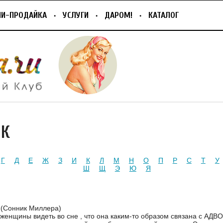
ПИ-ПРОДАЙКА
УСЛУГИ
ДАРОМ!
КАТАЛОГ
ИК
Г
Д
Е
Ж
З
И
К
Л
М
Н
О
П
Р
С
Т
У
Ш
Щ
Э
Ю
Я
 (Сонник Миллера)
женщины видеть во сне , что она каким-то образом связана с АДВО