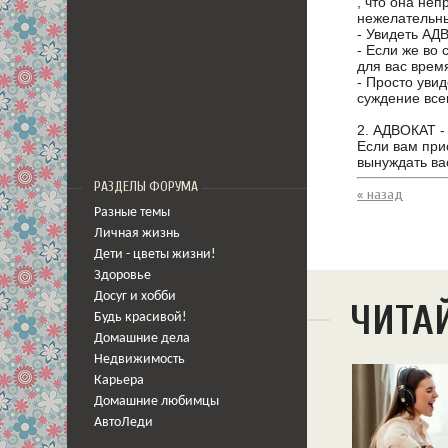
, что она не
нежелательны
- Увидеть АД
- Если же во
для вас врем
- Просто увид
суждение все
2. АДВОКАТ -
Если вам при
вынуждать ва
РАЗДЕЛЫ ФОРУМА
« назад
Разные темы
Личная жизнь
Дети - цветы жизни!
Здоровье
Досуг и хобби
ЧИТА
Будь красивой!
Домашние дела
Недвижимость
Карьера
Домашние любимцы
АвтоЛеди