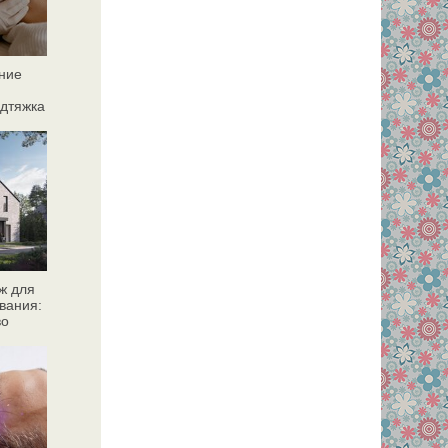
ние
дтяжка
ж для
вания:
во