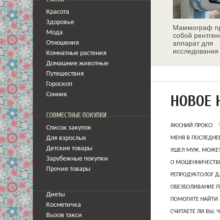
Красота
Здоровье
Маммограф пр
Мода
собой рентген
аппарат для
Отношения
исследования
Комнатные растения
молочных жел
Домашние животные
Путешествия
Гороскоп
Сонник
НОВОЕ 
СОВМЕСТНЫЕ ПОКУПКИ
ЯКІСНИЙ ПРОКСІ
Список закупок
Для взрослых
МЕНЯ В ПОСЛЕДНЕ
Детские товары
УШЕЛ МУЖ, МОЖЕТ
Зарубежные покупки
О МОШЕННИЧЕСТВЕ
Прочие товары
РЕПРОДУКТОЛОГ Д
ОБЕЗБОЛИВАНИЕ П
Диеты
ПОМОГИТЕ НАЙТИ 
Косметичка
СЧИТАЕТЕ ЛИ ВЫ, 
Вызов такси