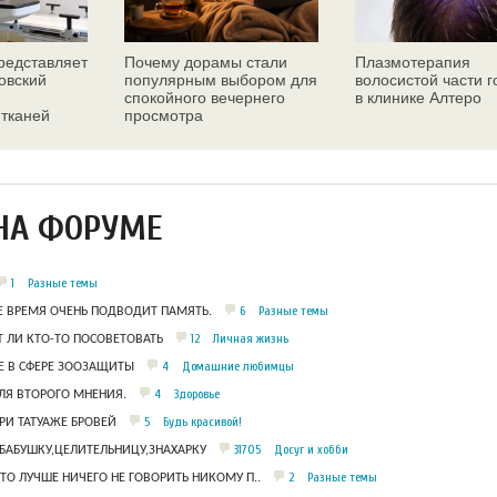
едставляет
Почему дорамы стали
Плазмотерапия
овский
популярным выбором для
волосистой части 
спокойного вечернего
в клинике Алтеро
 тканей
просмотра
ез
НА ФОРУМЕ
1
Разные темы
6
Разные темы
Е ВРЕМЯ ОЧЕНЬ ПОДВОДИТ ПАМЯТЬ.
12
Личная жизнь
 ЛИ КТО-ТО ПОСОВЕТОВАТЬ
4
Домашние любимцы
 В СФЕРЕ ЗООЗАЩИТЫ
4
Здоровье
ЛЯ ВТОРОГО МНЕНИЯ.
5
Будь красивой!
РИ ТАТУАЖЕ БРОВЕЙ
31705
Досуг и хобби
БАБУШКУ,ЦЕЛИТЕЛЬНИЦУ,ЗНАХАРКУ
2
Разные темы
ЧТО ЛУЧШЕ НИЧЕГО НЕ ГОВОРИТЬ НИКОМУ П..