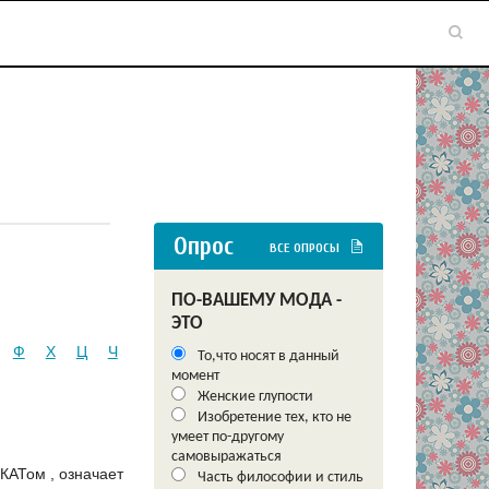
Опрос
ВСЕ ОПРОСЫ
ПО-ВАШЕМУ МОДА -
ЭТО
Ф
Х
Ц
Ч
То,что носят в данный
момент
Женские глупости
Изобретение тех, кто не
умеет по-другому
самовыражаться
КАТом , означает
Часть философии и стиль