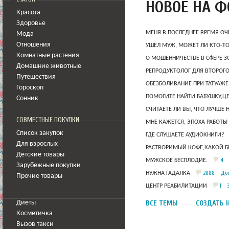
НОВОЕ НА 
Красота
Здоровье
МЕНЯ В ПОСЛЕДНЕЕ ВРЕМЯ ОЧ
Мода
Отношения
УШЕЛ МУЖ, МОЖЕТ ЛИ КТО-Т
Комнатные растения
О МОШЕННИЧЕСТВЕ В СФЕРЕ 
Домашние животные
РЕПРОДУКТОЛОГ ДЛЯ ВТОРОГО
Путешествия
ОБЕЗБОЛИВАНИЕ ПРИ ТАТУАЖЕ
Гороскоп
ПОМОГИТЕ НАЙТИ БАБУШКУ,Ц
Сонник
СЧИТАЕТЕ ЛИ ВЫ, ЧТО ЛУЧШЕ 
СОВМЕСТНЫЕ ПОКУПКИ
МНЕ КАЖЕТСЯ, ЭПОХА РАБОТЫ
Список закупок
ГДЕ СЛУШАЕТЕ АУДИОКНИГИ?
Для взрослых
РАСТВОРИМЫЙ КОФЕ,КАКОЙ Б
Детские товары
4
МУЖСКОЕ БЕСПЛОДИЕ.
Зарубежные покупки
2888
Дос
НУЖНА ГАДАЛКА
Прочие товары
1
ЦЕНТР РЕАБИЛИТАЦИИ
ВСЕ ТЕМЫ
СОЗДАТЬ 
Диеты
Косметичка
Вызов такси