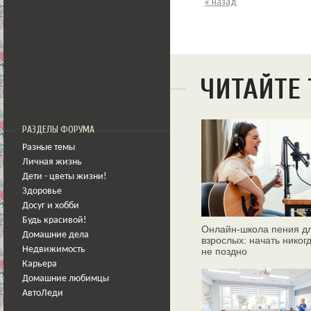
« назад
ЧИТАЙТЕ
РАЗДЕЛЫ ФОРУМА
Разные темы
Личная жизнь
Дети - цветы жизни!
Здоровье
Досуг и хобби
Будь красивой!
Онлайн‑школа пения д
Домашние дела
взрослых: начать никог
Недвижимость
не поздно
Карьера
Домашние любимцы
АвтоЛеди