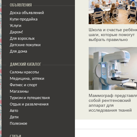
ОБЪЯВЛЕНИЯ
Доска объявлений
Купи-продайка
Услуги
Школа и счастье ребёнк
Даром!
шаги, которые помогут
Для взрослых
выбрать правильно
Детские покупки
Для дома
ДАМСКИЙ КАТАЛОГ
Салоны красоты
Медицина
,
аптеки
Фитнес и спорт
Магазины
Маммограф представл
Туризм и путешествия
собой рентгеновский
Отдых и развлечения
аппарат для
исследования тканей
Авто
молочных желез
Дети
Полезное
СТАТЬИ