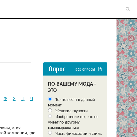
Опрос
ВСЕ ОПРОСЫ
ПО-ВАШЕМУ МОДА -
ЭТО
Ф
Х
Ц
Ч
То,что носят в данный
момент
Женские глупости
Изобретение тех, кто не
умеет по-другому
лены, а их
самовыражаться
лой компании, где
Часть философии и стиль