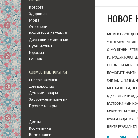
Красота
Здоровье
НОВОЕ 
Мода
Отношения
Комнатные растения
МЕНЯ В ПОСЛЕДНЕ
Домашние животные
УШЕЛ МУЖ, МОЖЕТ
Путешествия
О МОШЕННИЧЕСТВЕ
Гороскоп
РЕПРОДУКТОЛОГ Д
Сонник
ОБЕЗБОЛИВАНИЕ П
СОВМЕСТНЫЕ ПОКУПКИ
ПОМОГИТЕ НАЙТИ 
Список закупок
СЧИТАЕТЕ ЛИ ВЫ, 
Для взрослых
МНЕ КАЖЕТСЯ, ЭП
Детские товары
ГДЕ СЛУШАЕТЕ АУ
Зарубежные покупки
РАСТВОРИМЫЙ КОФ
Прочие товары
МУЖСКОЕ БЕСПЛОД
НУЖНА ГАДАЛКА
Диеты
ЦЕНТР РЕАБИЛИТА
Косметичка
Вызов такси
ВСЕ ТЕМЫ