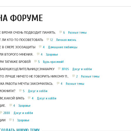
НА ФОРУМЕ
6
Разные темы
Е ВРЕМЯ ОЧЕНЬ ПОДВОДИТ ПАМЯТЬ.
12
Личная жизнь
 ЛИ КТО-ТО ПОСОВЕТОВАТЬ
4
Домашние любимцы
 В СФЕРЕ ЗООЗАЩИТЫ
4
Здоровье
ЛЯ ВТОРОГО МНЕНИЯ.
5
Будь красивой!
РИ ТАТУАЖЕ БРОВЕЙ
31705
Досуг и хобби
БАБУШКУ,ЦЕЛИТЕЛЬНИЦУ,ЗНАХАРКУ
2
Разные темы
ЧТО ЛУЧШЕ НИЧЕГО НЕ ГОВОРИТЬ НИКОМУ П..
4
Разные темы
ОХА РАБОТЫ МЕЧТЫ ЗАКОНЧИЛАСЬ.
5
Досуг и хобби
ДИОКНИГИ?
4
Досуг и хобби
Е,КАКОЙ БРАТЬ
4
Здоровье
ИЕ.
2888
Досуг и хобби
1
Здоровье
ЦИИ
СОЗДАТЬ НОВУЮ ТЕМУ