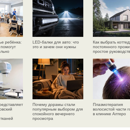
ье ребёнка:
LED-балки для авто: что
Как выбрать коттед
 помогут
это и зачем они нужны
постоянного прожи
ильно
простое руководст
едставляет
Почему дорамы стали
Плазмотерапия
овский
популярным выбором для
волосистой части 
спокойного вечернего
в клинике Алтеро
 тканей
просмотра
ез