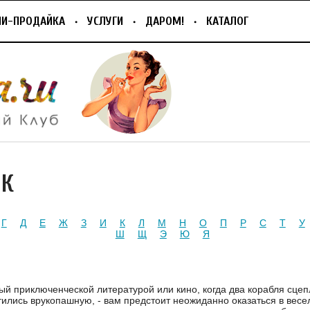
ПИ-ПРОДАЙКА
УСЛУГИ
ДАРОМ!
КАТАЛОГ
ИК
Г
Д
Е
Ж
З
И
К
Л
М
Н
О
П
Р
С
Т
У
Ш
Щ
Э
Ю
Я
ый приключенческой литературой или кино, когда два корабля сцеп
тились врукопашную, - вам предстоит неожиданно оказаться в весе