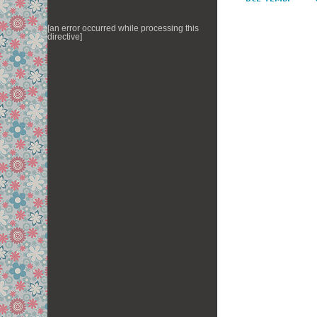
[an error occurred while processing this
directive]