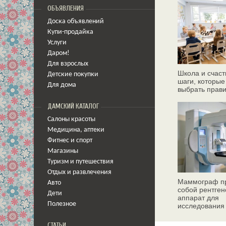
ОБЪЯВЛЕНИЯ
Доска объявлений
Купи-продайка
Услуги
Даром!
Для взрослых
Школа и счаст
Детские покупки
шаги, которые
Для дома
выбрать прав
ДАМСКИЙ КАТАЛОГ
Салоны красоты
Медицина
,
аптеки
Фитнес и спорт
Магазины
Туризм и путешествия
Отдых и развлечения
Маммограф пр
Авто
собой рентген
Дети
аппарат для
Полезное
исследования
молочных жел
СТАТЬИ