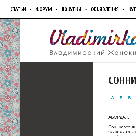
СТАТЬИ
ФОРУМ
ПОКУПКИ
ОБЪЯВЛЕНИЯ
КУ
СОНН
А
Б
В
АБОРДАЖ
Сон, навеянн
экипажи схва