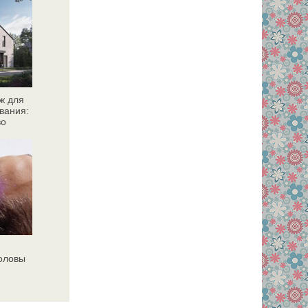
ж для
вания:
во
головы