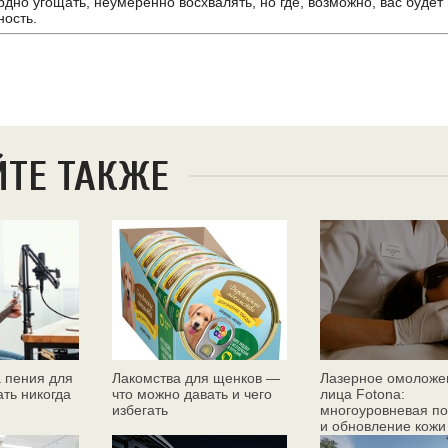
рдно угощать, неумеренно восхвалять, но где, возможно, вас будет
ность.
ЙТЕ ТАКЖЕ
 пения для
Лакомства для щенков —
Лазерное омоложе
ать никогда
что можно давать и чего
лица Fotona:
избегать
многоуровневая по
и обновление кожи