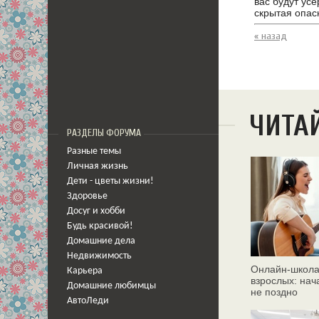
вас будут усе
скрытая опас
« назад
ЧИТА
РАЗДЕЛЫ ФОРУМА
Разные темы
Личная жизнь
Дети - цветы жизни!
Здоровье
Досуг и хобби
Будь красивой!
Домашние дела
Недвижимость
Онлайн‑школа
Карьера
взрослых: нач
Домашние любимцы
не поздно
АвтоЛеди