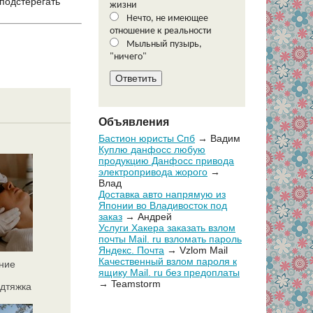
 подстерегать
жизни
Нечто, не имеющее
отношение к реальности
Мыльный пузырь,
"ничего"
Объявления
Бастион юристы Спб
→ Вадим
Куплю данфосс любую
продукцию Данфосс привода
электропривода жорого
→
Влад
Доставка авто напрямую из
Японии во Владивосток под
заказ
→ Андрей
Услуги Хакера заказать взлом
почты Mail. ru взломать пароль
Яндекс. Почта
→ Vzlom Mail
Качественный взлом пароля к
ние
ящику Mail. ru без предоплаты
→ Teamstorm
дтяжка