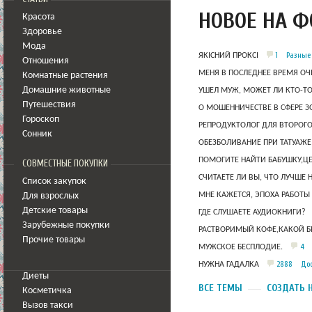
НОВОЕ НА 
Красота
Здоровье
Мода
1
Разные
ЯКІСНИЙ ПРОКСІ
Отношения
МЕНЯ В ПОСЛЕДНЕЕ ВРЕМЯ ОЧ
Комнатные растения
Домашние животные
УШЕЛ МУЖ, МОЖЕТ ЛИ КТО-Т
Путешествия
О МОШЕННИЧЕСТВЕ В СФЕРЕ 
Гороскоп
РЕПРОДУКТОЛОГ ДЛЯ ВТОРОГО
Сонник
ОБЕЗБОЛИВАНИЕ ПРИ ТАТУАЖЕ
ПОМОГИТЕ НАЙТИ БАБУШКУ,Ц
СОВМЕСТНЫЕ ПОКУПКИ
СЧИТАЕТЕ ЛИ ВЫ, ЧТО ЛУЧШЕ 
Список закупок
МНЕ КАЖЕТСЯ, ЭПОХА РАБОТЫ
Для взрослых
Детские товары
ГДЕ СЛУШАЕТЕ АУДИОКНИГИ?
Зарубежные покупки
РАСТВОРИМЫЙ КОФЕ,КАКОЙ Б
Прочие товары
4
МУЖСКОЕ БЕСПЛОДИЕ.
2888
Дос
НУЖНА ГАДАЛКА
Диеты
ВСЕ ТЕМЫ
СОЗДАТЬ 
Косметичка
Вызов такси