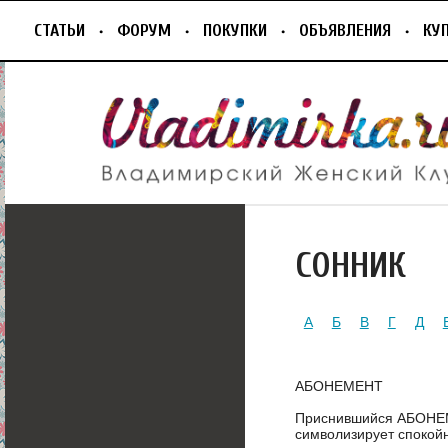
СТАТЬИ
ФОРУМ
ПОКУПКИ
ОБЪЯВЛЕНИЯ
КУ
СОННИК
А
Б
В
Г
Д
АБОНЕМЕНТ
Приснившийся АБОНЕМ
символизирует спокой