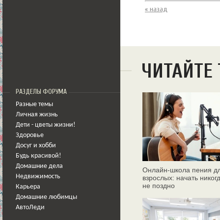
« назад
ЧИТАЙТЕ
РАЗДЕЛЫ ФОРУМА
Разные темы
Личная жизнь
Дети - цветы жизни!
Здоровье
Досуг и хобби
Будь красивой!
Домашние дела
Онлайн‑школа пения д
Недвижимость
взрослых: начать никог
не поздно
Карьера
Домашние любимцы
АвтоЛеди