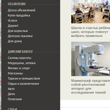
ОБЪЯВЛЕНИЯ
Доска объявлений
Купи-продайка
Услуги
Даром!
Школа и счастье ребёнк
Для взрослых
шаги, которые помогут
выбрать правильно
Детские покупки
Для дома
ДАМСКИЙ КАТАЛОГ
Салоны красоты
Медицина
,
аптеки
Фитнес и спорт
Магазины
Туризм и путешествия
Маммограф представл
Отдых и развлечения
собой рентгеновский
аппарат для
Авто
исследования тканей
Дети
молочных желез
Полезное
СТАТЬИ