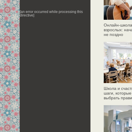
[an error occurred while processing this
directive]
Онлайн‑школа
взрослых: нач
не поздно
Школа и счаст
шаги, которые
выбрать прав