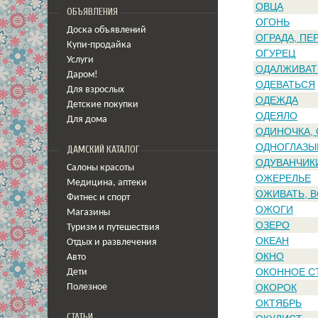
ОВЦА
ОБЪЯВЛЕНИЯ
ОГОНЬ
Доска объявлений
ОГРАДА, ПЕ
Купи-продайка
ОГУРЕЦ
Услуги
ОДАЛЖИВАТ
Даром!
ОДЕВАТЬСЯ
Для взрослых
ОДЕЖДА
Детские покупки
ОДЕЯЛО
Для дома
ОДИНОЧКА,
ОДНОГЛАЗЫ
ДАМСКИЙ КАТАЛОГ
ОДУВАНЧИК
Салоны красоты
ОЖЕРЕЛЬЕ
Медицина
,
аптеки
ОЖИВАТЬ, 
Фитнес и спорт
ОЖОГИ
Магазины
ОЗЕРО
Туризм и путешествия
ОКЕАН
Отдых и развлечения
ОКНО
Авто
ОКОННОЕ С
Дети
ОКОРОК
Полезное
ОКТЯБРЬ
СТАТЬИ