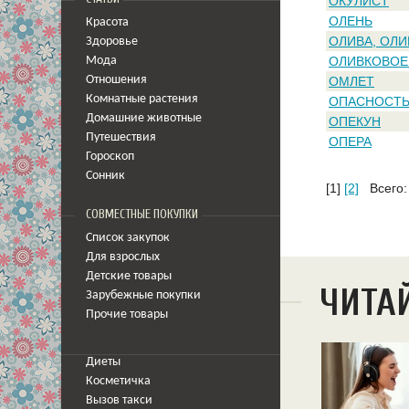
ОКУЛИСТ
ОЛЕНЬ
Красота
ОЛИВА, ОЛИ
Здоровье
ОЛИВКОВОЕ
Мода
Отношения
ОМЛЕТ
Комнатные растения
ОПАСНОСТ
Домашние животные
ОПЕКУН
Путешествия
ОПЕРА
Гороскоп
Сонник
[1]
[2]
Всего:
СОВМЕСТНЫЕ ПОКУПКИ
Список закупок
Для взрослых
Детские товары
ЧИТА
Зарубежные покупки
Прочие товары
Диеты
Косметичка
Вызов такси