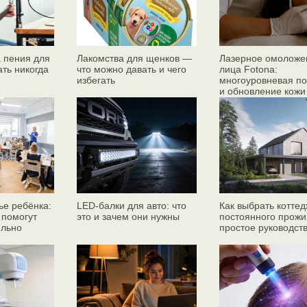
 пения для
Лакомства для щенков —
Лазерное омоложе
ать никогда
что можно давать и чего
лица Fotona:
избегать
многоуровневая по
и обновление кожи
ье ребёнка:
LED-балки для авто: что
Как выбрать коттед
 помогут
это и зачем они нужны
постоянного прожи
ильно
простое руководст