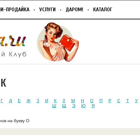
ПИ-ПРОДАЙКА
УСЛУГИ
ДАРОМ!
КАТАЛОГ
ИК
Г
Д
Е
Ж
З
И
К
Л
М
Н
О
П
Р
С
Т
У
Ш
Щ
Э
Ю
Я
нов на букву О