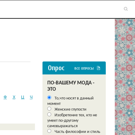
Опрос
ВСЕ ОПРОСЫ
ПО-ВАШЕМУ МОДА -
ЭТО
Ф
Х
Ц
Ч
То,что носят в данный
момент
Женские глупости
Изобретение тех, кто не
умеет по-другому
самовыражаться
Часть философии и стиль