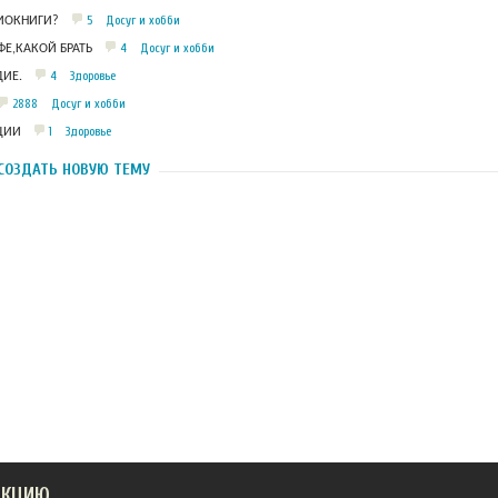
5
Досуг и хобби
ДИОКНИГИ?
4
Досуг и хобби
Е,КАКОЙ БРАТЬ
4
Здоровье
ИЕ.
2888
Досуг и хобби
1
Здоровье
ЦИИ
СОЗДАТЬ НОВУЮ ТЕМУ
АКЦИЮ