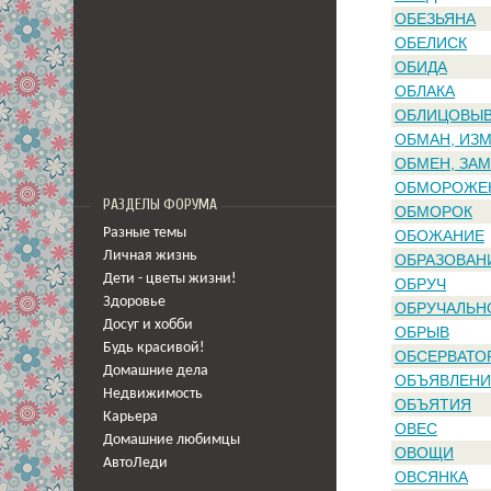
ОБЕЗЬЯНА
ОБЕЛИСК
ОБИДА
ОБЛАКА
ОБЛИЦОВЫВ
ОБМАН, ИЗ
ОБМЕН, ЗА
ОБМОРОЖЕ
РАЗДЕЛЫ ФОРУМА
ОБМОРОК
Разные темы
ОБОЖАНИЕ
Личная жизнь
ОБРАЗОВАН
Дети - цветы жизни!
ОБРУЧ
Здоровье
ОБРУЧАЛЬН
Досуг и хобби
ОБРЫВ
Будь красивой!
ОБСЕРВАТО
Домашние дела
ОБЪЯВЛЕНИ
Недвижимость
ОБЪЯТИЯ
Карьера
ОВЕС
Домашние любимцы
ОВОЩИ
АвтоЛеди
ОВСЯНКА