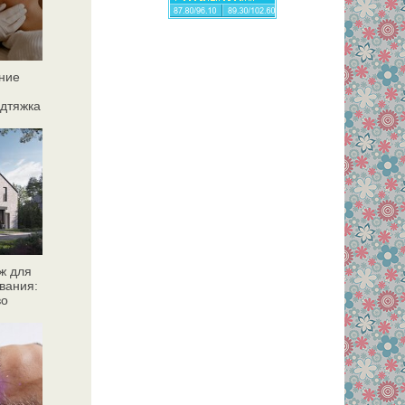
ние
дтяжка
ж для
вания:
во