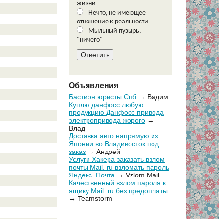
жизни
Нечто, не имеющее
отношение к реальности
Мыльный пузырь,
"ничего"
Объявления
Бастион юристы Спб
→ Вадим
Куплю данфосс любую
продукцию Данфосс привода
электропривода жорого
→
Влад
Доставка авто напрямую из
Японии во Владивосток под
заказ
→ Андрей
Услуги Хакера заказать взлом
почты Mail. ru взломать пароль
Яндекс. Почта
→ Vzlom Mail
Качественный взлом пароля к
ящику Mail. ru без предоплаты
→ Teamstorm