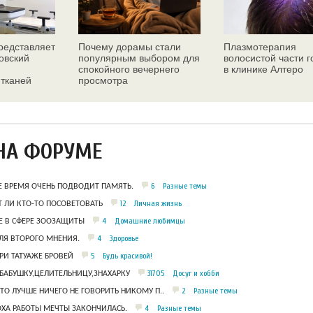
едставляет
Почему дорамы стали
Плазмотерапия
овский
популярным выбором для
волосистой части 
спокойного вечернего
в клинике Алтеро
 тканей
просмотра
ез
НА ФОРУМЕ
6
Разные темы
Е ВРЕМЯ ОЧЕНЬ ПОДВОДИТ ПАМЯТЬ.
12
Личная жизнь
 ЛИ КТО-ТО ПОСОВЕТОВАТЬ
4
Домашние любимцы
 В СФЕРЕ ЗООЗАЩИТЫ
4
Здоровье
ЛЯ ВТОРОГО МНЕНИЯ.
5
Будь красивой!
РИ ТАТУАЖЕ БРОВЕЙ
31705
Досуг и хобби
БАБУШКУ,ЦЕЛИТЕЛЬНИЦУ,ЗНАХАРКУ
2
Разные темы
ЧТО ЛУЧШЕ НИЧЕГО НЕ ГОВОРИТЬ НИКОМУ П..
4
Разные темы
ОХА РАБОТЫ МЕЧТЫ ЗАКОНЧИЛАСЬ.