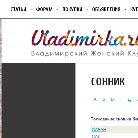
СТАТЬИ
ФОРУМ
ПОКУПКИ
ОБЪЯВЛЕНИЯ
КУ
СОННИК
А
Б
В
Г
Д
Толкование снов на бу
САВАН
САД