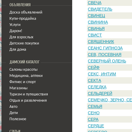
СВЕЧА
ОБЪЯВЛЕНИЯ
СВИДЕТЕЛЬ
Доска объявлений
СВИНЕЦ
Купи-продайка
СВИНИНА
Услуги
СВИНЬЯ
Даром!
СВИСТ
Для взрослых
СВЯЩЕННИК
Детские покупки
СЕАНС ГИПНОЗА
Для дома
СЕВ, ПОСЕВНАЯ
СЕВЕРНЫЙ ОЛЕНЬ
ДАМСКИЙ КАТАЛОГ
СЕЙФ
Салоны красоты
СЕКС, ИНТИМ
Медицина
,
аптеки
СЕКТА
Фитнес и спорт
СЕЛЕДКА
Магазины
СЕЛЬДЕРЕЙ
Туризм и путешествия
СЕМЕЧКО, ЗЕРНО, С
Отдых и развлечения
СЕМЬЯ
Авто
СЕНО
Дети
СЕРА
Полезное
СЕРДЦЕ
СТАТЬИ