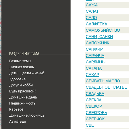
САЖА
САЛАТ
САЛО
САЛФЕТКА
САМОУБИЙСТВО
САНИ, САНКИ
САПОЖНИК
САПФИР
РАЗДЕЛЫ ФОРУМА
САРАНЧА
Разные темы
САРДИНЫ
Личная жизнь
САТАНА
Дети - цветы жизни!
САХАР
Здоровье
СБИВАТЬ МАСЛО
Досуг и хобби
СВАДЕБНОЕ ПЛАТЬЕ
Будь красивой!
СВАДЬБА
Домашние дела
СВЕКЛА
Недвижимость
СВЕКОР
Карьера
СВЕКРОВЬ
Домашние любимцы
СВЕРЧОК
АвтоЛеди
СВЕТ