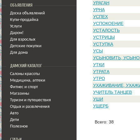
УРАГАН
ОБЪЯВЛЕНИЯ
УРНА
Доска объявлений
УСПЕХ
Купи-продайка
УСПОКОЕНИЕ
Услуги
УСТАЛОСТЬ
Даром!
УСТРИЦЫ
Для взрослых
УСТУПКА
Детские покупки
УСЫ
Для дома
УСЫНОВИТЬ, УСЫНО
УТКИ
ДАМСКИЙ КАТАЛОГ
УТРАТА
Салоны красоты
УТРО
Медицина
,
аптеки
УХАЖИВАНИЕ, УХАЖ
Фитнес и спорт
УЧИТЕЛЬ ТАНЦЕВ
Магазины
УШИ
Туризм и путешествия
УЩЕРБ
Отдых и развлечения
Авто
Дети
Всего: 38
Полезное
СТАТЬИ