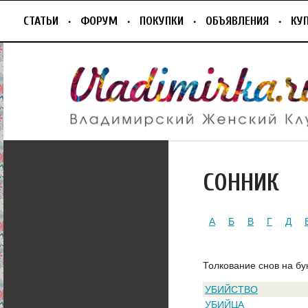
СТАТЬИ
ФОРУМ
ПОКУПКИ
ОБЪЯВЛЕНИЯ
КУ
СОННИК
А
Б
В
Г
Д
Толкование снов на бу
УБИЙСТВО
УБИЙЦА