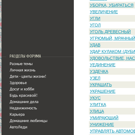
УБОРКА, УБИРАТЬСЯ
УВЕЛИЧЕНИЕ
УГЛИ
УГОЛ
УГОЛЬ ДРЕВЕСНЫЙ
УГРЮМЫЙ, МРАЧНЫ
УДАВ
УДАР КУЛАКОМ (ДУБ
РАЗДЕЛЫ ФОРУМА
УДОВОЛЬСТВИЕ, НА
Разные темы
УЕДИНЕНИЕ
Личная жизнь
УЗДЕЧКА
Дети - цветы жизни!
УЗЕЛ
Здоровье
УКРАШАТЬ
Досуг и хобби
УКРАШЕНИЕ
Будь красивой!
УКУС
Домашние дела
УЛИТКА
Недвижимость
УЛИЦА
Карьера
УМИРАЮЩИЙ
Домашние любимцы
УНИЖЕНИЕ
АвтоЛеди
УПРАВЛЯТЬ АВТОМО