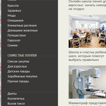
Онлайн‑школа пения д
взрослых: начать никог
Красота
не поздно
Здоровье
Мода
Отношения
Комнатные растения
Домашние животные
Путешествия
Гороскоп
Сонник
Школа и счастье ребёнк
СОВМЕСТНЫЕ ПОКУПКИ
шаги, которые помогут
выбрать правильно
Список закупок
Для взрослых
Детские товары
Зарубежные покупки
Прочие товары
Диеты
Косметичка
Маммограф представл
Вызов такси