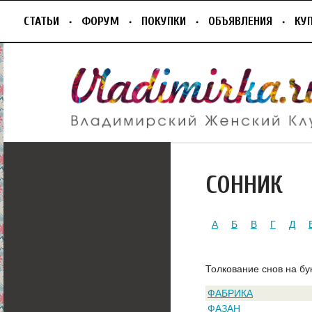
СТАТЬИ
ФОРУМ
ПОКУПКИ
ОБЪЯВЛЕНИЯ
КУ
СОННИК
А
Б
В
Г
Д
Толкование снов на бу
ФАБРИКА
ФАЗАН