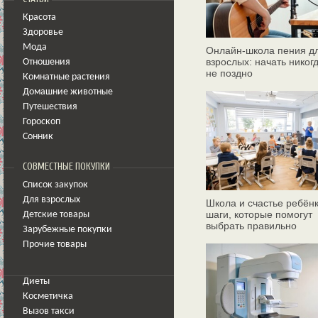
Красота
Здоровье
Мода
Онлайн‑школа пения д
взрослых: начать никог
Отношения
не поздно
Комнатные растения
Домашние животные
Путешествия
Гороскоп
Сонник
СОВМЕСТНЫЕ ПОКУПКИ
Список закупок
Для взрослых
Школа и счастье ребёнк
шаги, которые помогут
Детские товары
выбрать правильно
Зарубежные покупки
Прочие товары
Диеты
Косметичка
Вызов такси