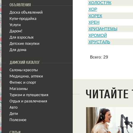
ХОЛОСТЯК
ОБЪЯВЛЕНИЯ
ХОР
Доска объявлений
ХОРЕК
Купи-продайка
ХРЕН
Услуги
ХРИЗАНТЕМЫ
Даром!
ХРОМОЙ
Для взрослых
ХРУСТАЛЬ
Детские покупки
Для дома
Всего: 29
ДАМСКИЙ КАТАЛОГ
Салоны красоты
Медицина
,
аптеки
Фитнес и спорт
Магазины
ЧИТАЙТЕ
Туризм и путешествия
Отдых и развлечения
Авто
Дети
Полезное
СТАТЬИ