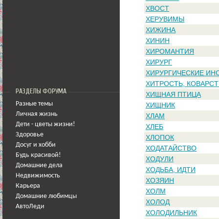
ХВОСТ
ХЕРУВИМЫ
ХИЖИНА
ХИНИН
ХИРОМАНТИЯ
ХИРУРГ
ХИРУРГИЧЕСКИЕ ИН
ХИТРОСТЬ, КОВАРС
РАЗДЕЛЫ ФОРУМА
ХИЩНАЯ ПТИЦА
Разные темы
ХИЩНИК
Личная жизнь
ХЛАМ
Дети - цветы жизни!
ХЛЕБ
Здоровье
ХЛОПОК
Досуг и хобби
ХОДАТАЙСТВО
Будь красивой!
ХОДУЛИ
Домашние дела
ХОДЬБА, ИДТИ
Недвижимость
ХОЗЯИН
Карьера
ХОЛМ
Домашние любимцы
ХОЛОД
АвтоЛеди
ХОЛОДИЛЬНИК