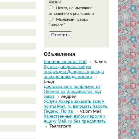
жизни
Нечто, не имеющее
отношение к реальности
Мыльный пузырь,
"ничего"
Объявления
Бастион юристы Спб
→ Вадим
Куплю данфосс любую
продукцию Данфосс привода
электропривода жорого
→
Влад
Доставка авто напрямую из
Японии во Владивосток под
заказ
→ Андрей
Услуги Хакера заказать взлом
почты Mail. ru взломать пароль
Яндекс. Почта
→ Vzlom Mail
Качественный взлом пароля к
ящику Mail. ru без предоплаты
→ Teamstorm