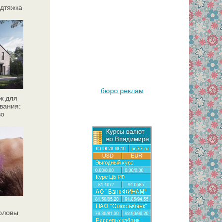
дтяжка
бюро реклам
ж для
вания:
во
головы