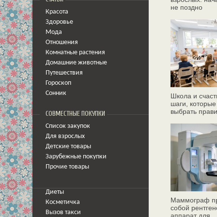
не поздно
Красота
Здоровье
Мода
Отношения
Комнатные растения
Домашние животные
Путешествия
Гороскоп
Сонник
Школа и счаст
шаги, которые
выбрать прав
СОВМЕСТНЫЕ ПОКУПКИ
Список закупок
Для взрослых
Детские товары
Зарубежные покупки
Прочие товары
Диеты
Маммограф пр
Косметичка
собой рентген
Вызов такси
аппарат для