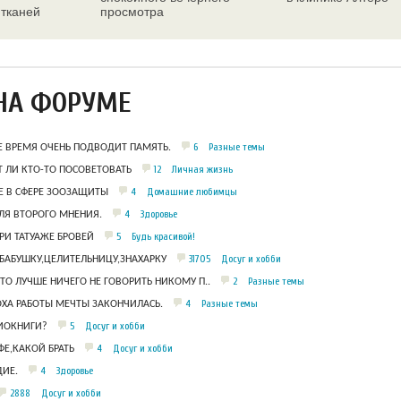
 тканей
просмотра
ез
НА ФОРУМЕ
6
Разные темы
Е ВРЕМЯ ОЧЕНЬ ПОДВОДИТ ПАМЯТЬ.
12
Личная жизнь
 ЛИ КТО-ТО ПОСОВЕТОВАТЬ
4
Домашние любимцы
 В СФЕРЕ ЗООЗАЩИТЫ
4
Здоровье
ЛЯ ВТОРОГО МНЕНИЯ.
5
Будь красивой!
РИ ТАТУАЖЕ БРОВЕЙ
31705
Досуг и хобби
БАБУШКУ,ЦЕЛИТЕЛЬНИЦУ,ЗНАХАРКУ
2
Разные темы
ЧТО ЛУЧШЕ НИЧЕГО НЕ ГОВОРИТЬ НИКОМУ П..
4
Разные темы
ОХА РАБОТЫ МЕЧТЫ ЗАКОНЧИЛАСЬ.
5
Досуг и хобби
ДИОКНИГИ?
4
Досуг и хобби
Е,КАКОЙ БРАТЬ
4
Здоровье
ИЕ.
2888
Досуг и хобби