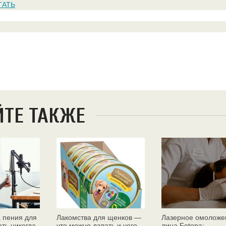
ТАТЬ
ЙТЕ ТАКЖЕ
 пения для
Лакомства для щенков —
Лазерное омоложе
ать никогда
что можно давать и чего
лица Fotona: