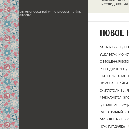
исследования
молочных жел
[an error occurred while processing this
directive]
НОВОЕ 
МЕНЯ В ПОСЛЕДНЕ
УШЕЛ МУЖ, МОЖЕТ
О МОШЕННИЧЕСТВЕ
РЕПРОДУКТОЛОГ Д
ОБЕЗБОЛИВАНИЕ П
ПОМОГИТЕ НАЙТИ 
СЧИТАЕТЕ ЛИ ВЫ, 
МНЕ КАЖЕТСЯ, ЭП
ГДЕ СЛУШАЕТЕ АУ
РАСТВОРИМЫЙ КОФ
МУЖСКОЕ БЕСПЛОД
НУЖНА ГАДАЛКА