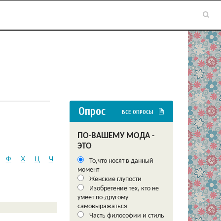
Опрос
ВСЕ ОПРОСЫ
ПО-ВАШЕМУ МОДА -
ЭТО
Ф
Х
Ц
Ч
То,что носят в данный
момент
Женские глупости
Изобретение тех, кто не
умеет по-другому
самовыражаться
Часть философии и стиль