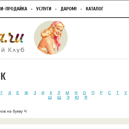
ПИ-ПРОДАЙКА
УСЛУГИ
ДАРОМ!
КАТАЛОГ
ИК
Г
Д
Е
Ж
З
И
К
Л
М
Н
О
П
Р
С
Т
У
Ш
Щ
Э
Ю
Я
нов на букву Ч