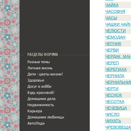
ЧАЙКА
ЧАСОВНЯ
ЧАСЫ
ЧАШКИ ЧАЙ
ЧЕЛЮСТИ
ЧЕМОДАН
ЧЕПЧИК
ЧЕРВИ
РАЗДЕЛЫ ФОРУМА
ЧЕРДАК, МА
Разные темы
ЧЕРЕП
Личная жизнь
ЧЕРЕПАХА
Дети - цветы жизни!
ЧЕРНИЛА
Здоровье
ЧЕРНИЛЬНИ
Досуг и хобби
ЧЕРТИ
Будь красивой!
ЧЕСНОК
Домашние дела
ЧЕСОТКА
Недвижимость
ЧЕЧЕВИЦА
Карьера
ЧИСЛО
Домашние любимцы
ЧИХАТЬ
АвтоЛеди
ЧРЕВОВЕЩА