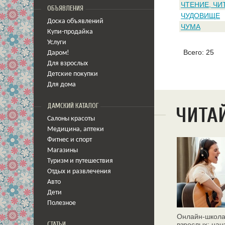
ЧТЕНИЕ, ЧИ
ОБЪЯВЛЕНИЯ
ЧУДОВИЩЕ
Доска объявлений
ЧУМА
Купи-продайка
Услуги
Всего: 25
Даром!
Для взрослых
Детские покупки
Для дома
ДАМСКИЙ КАТАЛОГ
ЧИТА
Салоны красоты
Медицина
,
аптеки
Фитнес и спорт
Магазины
Туризм и путешествия
Отдых и развлечения
Авто
Дети
Полезное
Онлайн‑школа
СТАТЬИ
взрослых: нач