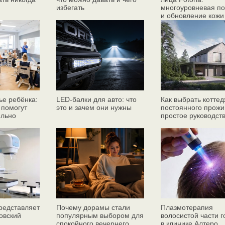
избегать
многоуровневая по
и обновление кожи
ье ребёнка:
LED-балки для авто: что
Как выбрать коттед
 помогут
это и зачем они нужны
постоянного прожи
ильно
простое руководст
едставляет
Почему дорамы стали
Плазмотерапия
овский
популярным выбором для
волосистой части 
спокойного вечернего
в клинике Алтеро