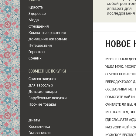
собой рентген
Красота
аппарат для
исследования
Здоровье
молочных жел
Мода
Отношения
Комнатные растения
Домашние животные
НОВОЕ 
Путешествия
Гороскоп
Сонник
МЕНЯ В ПОСЛЕДНЕ
УШЕЛ МУЖ, МОЖЕТ
СОВМЕСТНЫЕ ПОКУПКИ
О МОШЕННИЧЕСТВЕ
Список закупок
РЕПРОДУКТОЛОГ Д
Для взрослых
ОБЕЗБОЛИВАНИЕ П
Детские товары
ПОМОГИТЕ НАЙТИ 
Зарубежные покупки
Прочие товары
СЧИТАЕТЕ ЛИ ВЫ, 
МНЕ КАЖЕТСЯ, ЭП
ГДЕ СЛУШАЕТЕ АУ
Диеты
Косметичка
РАСТВОРИМЫЙ КОФ
Вызов такси
МУЖСКОЕ БЕСПЛОД