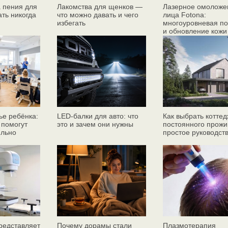
 пения для
Лакомства для щенков —
Лазерное омоложе
ать никогда
что можно давать и чего
лица Fotona:
избегать
многоуровневая по
и обновление кожи
ье ребёнка:
LED-балки для авто: что
Как выбрать коттед
 помогут
это и зачем они нужны
постоянного прожи
ильно
простое руководст
едставляет
Почему дорамы стали
Плазмотерапия