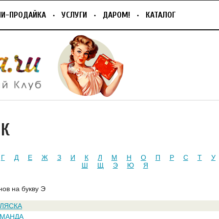
ПИ-ПРОДАЙКА
УСЛУГИ
ДАРОМ!
КАТАЛОГ
ИК
Г
Д
Е
Ж
З
И
К
Л
М
Н
О
П
Р
С
Т
У
Ш
Щ
Э
Ю
Я
нов на букву Э
ОЛЯСКА
ОМАНДА