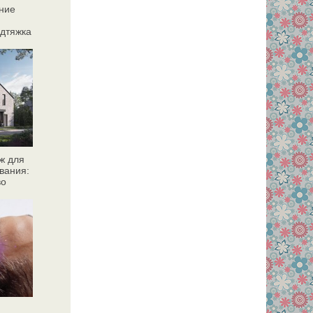
ние
дтяжка
ж для
вания:
во