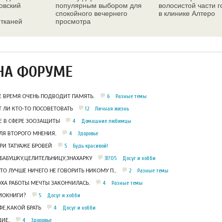
овский
популярным выбором для
волосистой части 
спокойного вечернего
в клинике Алтеро
 тканей
просмотра
ез
НА ФОРУМЕ
6
Разные темы
Е ВРЕМЯ ОЧЕНЬ ПОДВОДИТ ПАМЯТЬ.
12
Личная жизнь
 ЛИ КТО-ТО ПОСОВЕТОВАТЬ
4
Домашние любимцы
 В СФЕРЕ ЗООЗАЩИТЫ
4
Здоровье
ЛЯ ВТОРОГО МНЕНИЯ.
5
Будь красивой!
РИ ТАТУАЖЕ БРОВЕЙ
31705
Досуг и хобби
БАБУШКУ,ЦЕЛИТЕЛЬНИЦУ,ЗНАХАРКУ
2
Разные темы
ЧТО ЛУЧШЕ НИЧЕГО НЕ ГОВОРИТЬ НИКОМУ П..
4
Разные темы
ОХА РАБОТЫ МЕЧТЫ ЗАКОНЧИЛАСЬ.
5
Досуг и хобби
ДИОКНИГИ?
4
Досуг и хобби
Е,КАКОЙ БРАТЬ
4
Здоровье
ИЕ.