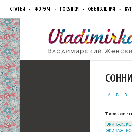
СТАТЬИ
ФОРУМ
ПОКУПКИ
ОБЪЯВЛЕНИЯ
КУ
СОНН
А
Б
В
Толкование с
ЭКИПАЖ, К
ЭКИПАЖ, К