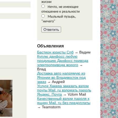
жизни
Нечто, не имеющее
отношение к реальности
Мыльный пузырь,
"ничего"
Объявления
Бастион юристы Спб
→ Вадим
Куплю данфосс любую
продукцию Данфосс привода
электропривода жорого
→
Влад
Доставка авто напрямую из
Японии во Владивосток под
заказ
→ Андрей
Услуги Хакера заказать взлом
почты Mail. ru взломать пароль
Яндекс. Почта
→ Vzlom Mail
Качественный взлом пароля к
ящику Mail. ru без предоплаты
→ Teamstorm