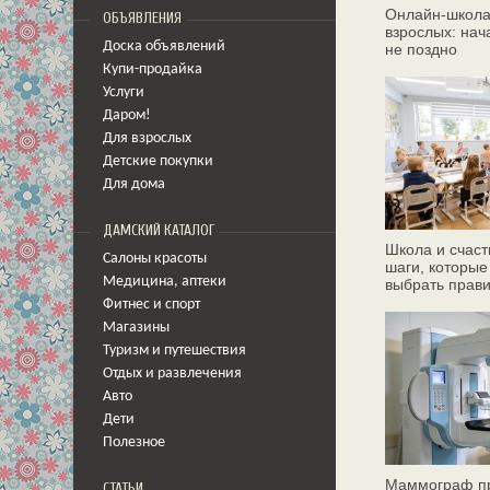
Онлайн‑школа
ОБЪЯВЛЕНИЯ
взрослых: нач
Доска объявлений
не поздно
Купи-продайка
Услуги
Даром!
Для взрослых
Детские покупки
Для дома
ДАМСКИЙ КАТАЛОГ
Школа и счаст
Салоны красоты
шаги, которые
Медицина
,
аптеки
выбрать прав
Фитнес и спорт
Магазины
Туризм и путешествия
Отдых и развлечения
Авто
Дети
Полезное
Маммограф пр
СТАТЬИ