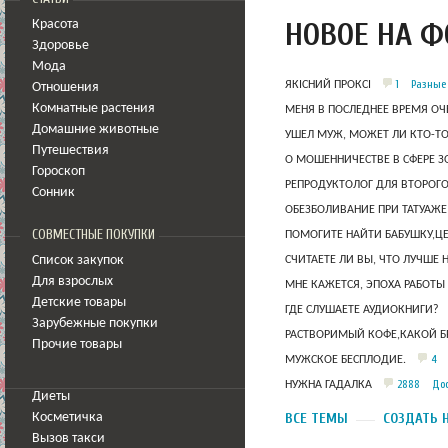
НОВОЕ НА 
Красота
Здоровье
Мода
1
Разные
ЯКІСНИЙ ПРОКСІ
Отношения
Комнатные растения
МЕНЯ В ПОСЛЕДНЕЕ ВРЕМЯ ОЧ
Домашние животные
УШЕЛ МУЖ, МОЖЕТ ЛИ КТО-Т
Путешествия
О МОШЕННИЧЕСТВЕ В СФЕРЕ 
Гороскоп
РЕПРОДУКТОЛОГ ДЛЯ ВТОРОГО
Сонник
ОБЕЗБОЛИВАНИЕ ПРИ ТАТУАЖЕ
СОВМЕСТНЫЕ ПОКУПКИ
ПОМОГИТЕ НАЙТИ БАБУШКУ,Ц
Список закупок
СЧИТАЕТЕ ЛИ ВЫ, ЧТО ЛУЧШЕ 
Для взрослых
МНЕ КАЖЕТСЯ, ЭПОХА РАБОТЫ
Детские товары
ГДЕ СЛУШАЕТЕ АУДИОКНИГИ?
Зарубежные покупки
РАСТВОРИМЫЙ КОФЕ,КАКОЙ Б
Прочие товары
4
МУЖСКОЕ БЕСПЛОДИЕ.
2888
Дос
НУЖНА ГАДАЛКА
Диеты
ВСЕ ТЕМЫ
СОЗДАТЬ 
Косметичка
Вызов такси