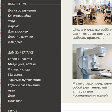
ОБЪЯВЛЕНИЯ
Доска объявлений
Купи-продайка
Услуги
Даром!
Школа и счастье ребёнк
Для взрослых
шаги, которые помогут
Детские покупки
выбрать правильно
Для дома
ДАМСКИЙ КАТАЛОГ
Салоны красоты
Медицина
,
аптеки
Фитнес и спорт
Магазины
Туризм и путешествия
Маммограф представл
Отдых и развлечения
собой рентгеновский
Авто
аппарат для
исследования тканей
Дети
молочных желез
Полезное
СТАТЬИ