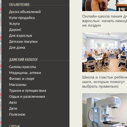
ОБЪЯВЛЕНИЯ
Доска объявлений
Онлайн‑школа пения д
Купи-продайка
взрослых: начать никог
Услуги
не поздно
Даром!
Для взрослых
Детские покупки
Для дома
ДАМСКИЙ КАТАЛОГ
Салоны красоты
Медицина
,
аптеки
Школа и счастье ребёнк
Фитнес и спорт
шаги, которые помогут
Магазины
выбрать правильно
Туризм и путешествия
Отдых и развлечения
Авто
Дети
Полезное
СТАТЬИ