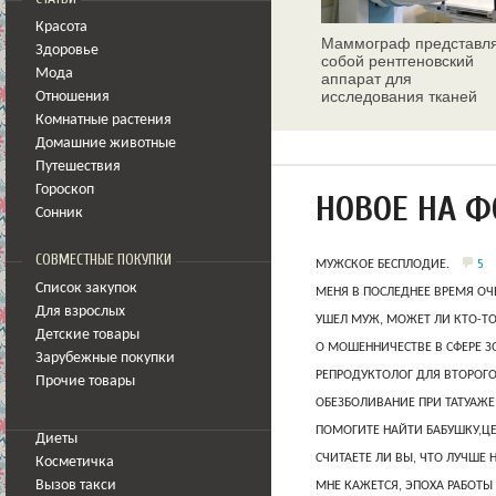
Красота
Маммограф представл
Здоровье
собой рентгеновский
Мода
аппарат для
исследования тканей
Отношения
молочных желез
Комнатные растения
Домашние животные
Путешествия
Гороскоп
НОВОЕ НА 
Сонник
СОВМЕСТНЫЕ ПОКУПКИ
5
МУЖСКОЕ БЕСПЛОДИЕ.
Список закупок
МЕНЯ В ПОСЛЕДНЕЕ ВРЕМЯ ОЧ
Для взрослых
УШЕЛ МУЖ, МОЖЕТ ЛИ КТО-Т
Детские товары
О МОШЕННИЧЕСТВЕ В СФЕРЕ 
Зарубежные покупки
РЕПРОДУКТОЛОГ ДЛЯ ВТОРОГО
Прочие товары
ОБЕЗБОЛИВАНИЕ ПРИ ТАТУАЖЕ
ПОМОГИТЕ НАЙТИ БАБУШКУ,Ц
Диеты
СЧИТАЕТЕ ЛИ ВЫ, ЧТО ЛУЧШЕ 
Косметичка
Вызов такси
МНЕ КАЖЕТСЯ, ЭПОХА РАБОТЫ