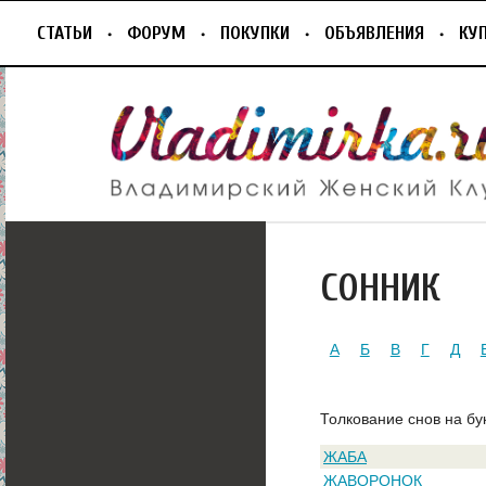
СТАТЬИ
ФОРУМ
ПОКУПКИ
ОБЪЯВЛЕНИЯ
КУ
СОННИК
А
Б
В
Г
Д
Толкование снов на бу
ЖАБА
ЖАВОРОНОК