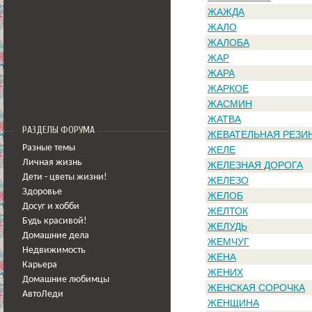
ЖАЖДА
ЖАЛО
ЖАЛОБА
ЖАР
ЖАРА
ЖАРКОЕ
ЖАСМИН
ЖАТВА
РАЗДЕЛЫ ФОРУМА
ЖЕВАТЕЛЬНАЯ РЕЗИ
Разные темы
ЖЕЛЕ
Личная жизнь
ЖЕЛЕЗНАЯ ДОРОГА
Дети - цветы жизни!
ЖЕЛЕЗО
Здоровье
ЖЕЛОБ
Досуг и хобби
ЖЕЛТОК
Будь красивой!
ЖЕЛУДЬ
Домашние дела
ЖЕМЧУГ
Недвижимость
ЖЕНА
Карьера
ЖЕНИХ
Домашние любимцы
ЖЕНСКАЯ СОРОЧКА
АвтоЛеди
ЖЕНЩИНА