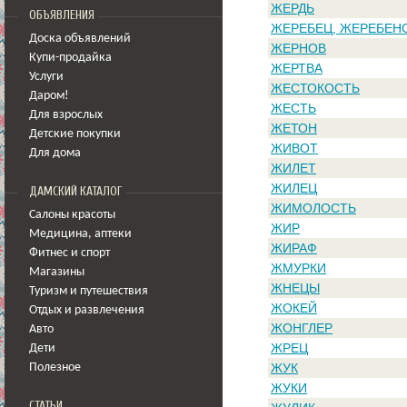
ЖЕРДЬ
ОБЪЯВЛЕНИЯ
ЖЕРЕБЕЦ, ЖЕРЕБЕН
Доска объявлений
ЖЕРНОВ
Купи-продайка
ЖЕРТВА
Услуги
ЖЕСТОКОСТЬ
Даром!
ЖЕСТЬ
Для взрослых
ЖЕТОН
Детские покупки
ЖИВОТ
Для дома
ЖИЛЕТ
ЖИЛЕЦ
ДАМСКИЙ КАТАЛОГ
ЖИМОЛОСТЬ
Салоны красоты
ЖИР
Медицина
,
аптеки
ЖИРАФ
Фитнес и спорт
ЖМУРКИ
Магазины
ЖНЕЦЫ
Туризм и путешествия
ЖОКЕЙ
Отдых и развлечения
ЖОНГЛЕР
Авто
ЖРЕЦ
Дети
ЖУК
Полезное
ЖУКИ
СТАТЬИ