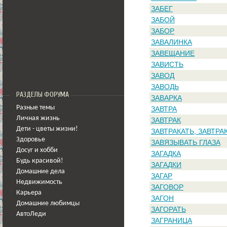
ЗАБЕГ
ЗАБОЙ
ЗАБОР
ЗАВАЛИНКА
ЗАВЕЩАНИЕ
ЗАВИСТЬ
ЗАВОД
ЗАВОДЬ
РАЗДЕЛЫ ФОРУМА
ЗАВАРКА
Разные темы
ЗАВТРА
Личная жизнь
ЗАВТРАК
Дети - цветы жизни!
ЗАВТРАКАТЬ, ЗАВТРА
Здоровье
ЗАВЯЗЫВАТЬ ГЛАЗА
Досуг и хобби
ЗАГАДКА
Будь красивой!
ЗАГАДКИ
Домашние дела
ЗАГАР
Недвижимость
ЗАГОВОР
Карьера
ЗАГОН
Домашние любимцы
ЗАГОРАТЬ
АвтоЛеди
ЗАГРАНИЦА