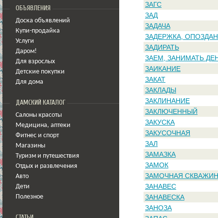
ЗАГС
ОБЪЯВЛЕНИЯ
ЗАД
Доска объявлений
ЗАДАЧА
Купи-продайка
ЗАДЕРЖКА, ОПОЗДА
Услуги
ЗАДИРАТЬ
Даром!
ЗАЕМ, ЗАНИМАТЬ ДЕ
Для взрослых
ЗАИКАНИЕ
Детские покупки
ЗАКАТ
Для дома
ЗАКЛАДЫ
ЗАКЛИНАНИЕ
ДАМСКИЙ КАТАЛОГ
ЗАКЛЮЧЕННЫЙ
Салоны красоты
ЗАКУСКА
Медицина
,
аптеки
ЗАКУСОЧНАЯ
Фитнес и спорт
ЗАЛ
Магазины
ЗАМАЗКА
Туризм и путешествия
ЗАМОК
Отдых и развлечения
ЗАМОЧНАЯ СКВАЖИ
Авто
ЗАНАВЕС
Дети
ЗАНАВЕСКА
Полезное
ЗАНОЗА
СТАТЬИ